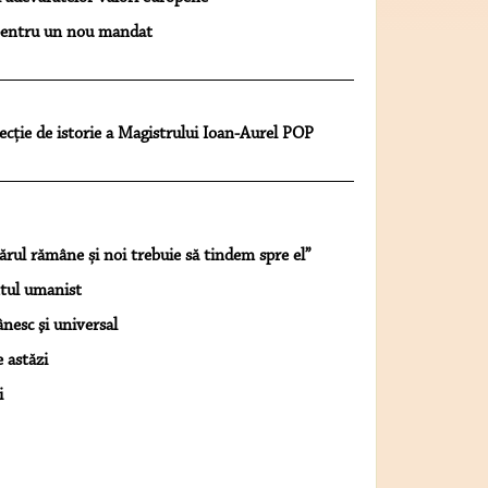
 pentru un nou mandat
ecție de istorie a Magistrului Ioan-Aurel POP
evărul rămâne și noi trebuie să tindem spre el”
tul umanist
nesc şi universal
 astăzi
i