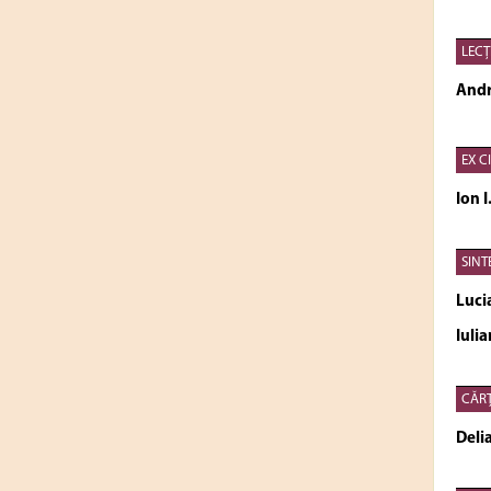
LECŢI
Andr
EX C
Ion 
SINT
Luci
Iuli
CĂRŢ
Del