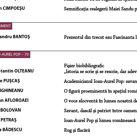
n CIMPOEŞU
Semnificația realegerii Maiei Sandu
UMENT
andru BANTOŞ
Prezentul din trecut sau Fascinanta l
-AUREL POP – 70
Fişier biobibliografic
tantin OLTEANU
„Istoria se scrie și se rescrie, dar ad
le PUȘCAȘ
Academicianul Ioan-Aurel Pop: savan
TIGHINEANU
O figură proeminentă în spaţiul româ
an AFLOROAEI
O voce elocventă în lumea noastră de
n BOLOVAN
Savant, dascăl și patriot între oamen
a PETRAȘ
Ioan-Aurel Pop și lumea românească
a BĂDESCU
Rug și flacără