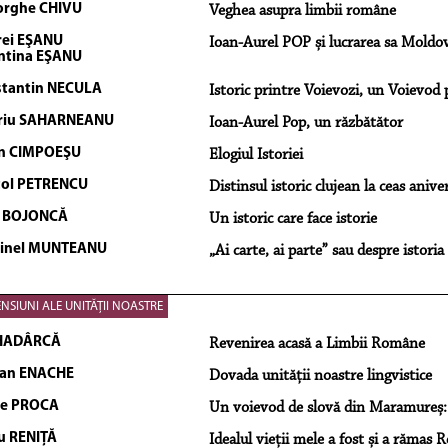
orghe CHIVU
Veghea asupra limbii române
ei EŞANU
Ioan-Aurel POP și lucrarea sa Moldo
ntina EŞANU
tantin NECULA
Istoric printre Voievozi, un Voievod p
riu SAHARNEANU
Ioan-Aurel Pop, un răzbătător
n CIMPOEŞU
Elogiul Istoriei
ol PETRENCU
Distinsul istoric clujean la ceas anive
e BOJONCĂ
Un istoric care face istorie
tinel MUNTEANU
„Ai carte, ai parte” sau despre istori
NSIUNI ALE UNITĂŢII NOASTRE
 HADÂRCĂ
Revenirea acasă a Limbii Române
ian ENACHE
Dovada unității noastre lingvistice
le PROCA
Un voievod de slovă din Maramureș:
u RENIȚĂ
Idealul vieții mele a fost și a rămas