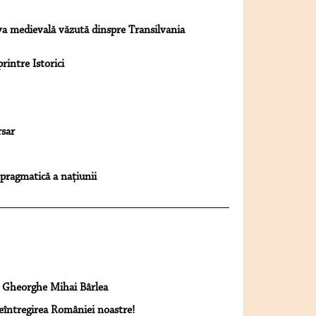
va medievală văzută dinspre Transilvania
rintre Istorici
rsar
a pragmatică a națiunii
 Gheorghe Mihai Bârlea
 Reîntregirea României noastre!