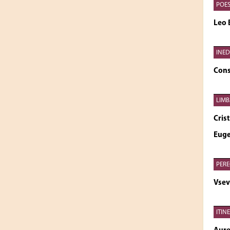
POES
Leo
INED
Cons
LIMB
Cris
Euge
PERE
Vsev
ITIN