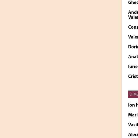
Ghe
Andr
Vale
Cons
Vale
Dori
Anat
Iuri
Cris
DIME
Ion
Mar
Vasi
Alec