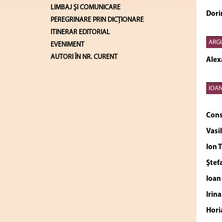
LIMBAJ ŞI COMUNICARE
Dori
PEREGRINARE PRIN DICȚIONARE
ITINERAR EDITORIAL
ARG
EVENIMENT
AUTORI ÎN NR. CURENT
Alex
IOAN
Cons
Vasi
Ion 
Ştef
Ioa
Irin
Hori