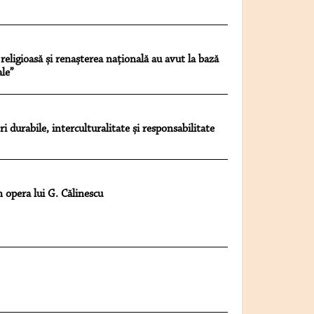
igioasă și renașterea națională au avut la bază
ale”
i durabile, interculturalitate și responsabilitate
 opera lui G. Călinescu