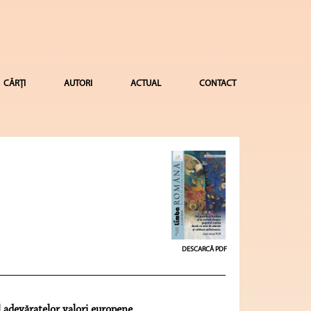
CĂRȚI
AUTORI
ACTUAL
CONTACT
DESCARCĂ PDF
l adevăratelor valori europene