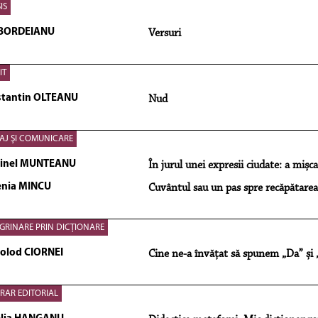
IS
 BORDEIANU
Versuri
IT
tantin OLTEANU
Nud
AJ ŞI COMUNICARE
tinel MUNTEANU
În jurul unei expresii ciudate: a mișc
nia MINCU
Cuvântul sau un pas spre recăpătarea l
GRINARE PRIN DICȚIONARE
olod CIORNEI
Cine ne-a învățat să spunem „Da” și
ERAR EDITORIAL