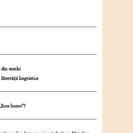
a din urechi
ibertății lingvistice
 „Ecce homo”?