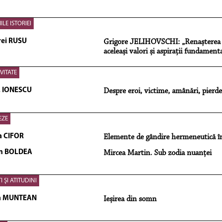
ILE ISTORIEI
ei RUSU
Grigore JELIHOVSCHI: „Renașterea rel
aceleași valori și aspirații fundament
IVITATE
I. IONESCU
Despre eroi, victime, amânări, pierder
EZE
a CIFOR
Elemente de gândire hermeneutică în
an BOLDEA
Mircea Martin. Sub zodia nuanței
I ŞI ATITUDINI
ia MUNTEAN
Ieșirea din somn