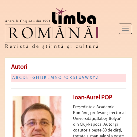
Toggl
naviga
Autori
A
B
C
D
E
F
G
H
I
J
K
L
M
N
O
P
Q
R
S
T
U
V
W
X
Y
Z
Ioan-Aurel POP
Președintele Academiei
Române, profesor și rector al
Universității „Babeș-Bolyai”
din Cluj-Napoca. Autor și
coautor a peste 80 de cărți,
tratate și manuale și a peste