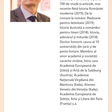
700 de studii și articole, mai
recente fiind Istoria României
moderne (2019); De la
romani la români. Pledoarie
pentru latinitate (2019);
Istoria ilustrată a românilor
pentru tineri (2018); Istoria,
adevărul și miturile (2018).
Doctor honoris causa al 10
universități din țară și de
peste hotare. Membru al
unor academii și societăți
savante străine, între care
Academia Europeană de
Știință și Artă de la Salzburg
(Austria), Academia
Națională Virgiliană din
Mantova (Italia), Ateneo
Veneto din Veneția (Italia),
Academia Europeană de
Științe, Arte și Litere din Paris
(Franța) ș.a.