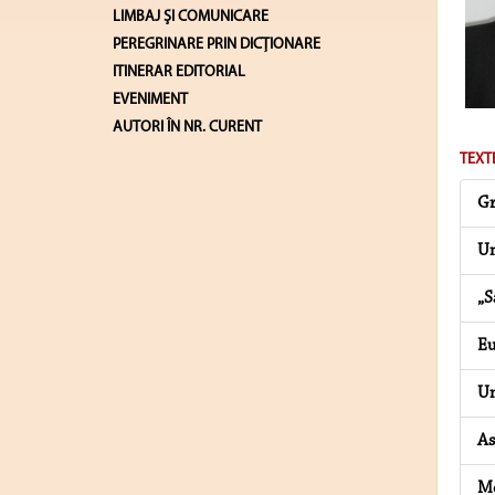
LIMBAJ ŞI COMUNICARE
PEREGRINARE PRIN DICȚIONARE
ITINERAR EDITORIAL
EVENIMENT
AUTORI ÎN NR. CURENT
TEXT
Gr
Un
„S
Eu
Un
As
Me