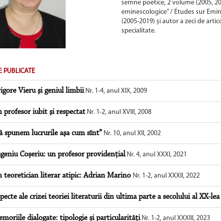
semne poetice, 2 volume (2005, 200
eminescologice” / Études sur Emin
(2005-2019) și autor a zeci de articol
specialitate.
E PUBLICATE
igore Vieru şi geniul limbii
Nr. 1-4, anul XIX, 2009
 profesor iubit şi respectat
Nr. 1-2, anul XVIII, 2008
ă spunem lucrurile aşa cum sînt”
Nr. 10, anul XII, 2002
geniu Coșeriu: un profesor providențial
Nr. 4, anul XXXI, 2021
 teoretician literar atipic: Adrian Marino
Nr. 1-2, anul XXXII, 2022
pecte ale crizei teoriei literaturii din ultima parte a secolului al XX-lea
moriile dialogate: tipologie și particularități
Nr. 1-2, anul XXXIII, 2023