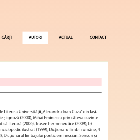
CĂRȚI
AUTORI
ACTUAL
CONTACT
e Litere a Universității „Alexandru Ioan Cuza” din Iași.
zie și gnoză (2000), Mihai Eminescu prin câteva cuvinte-
tică literară (2006), Trasee hermeneutice (2009); b)
enciclopedic ilustrat (1999), Dicționarul limbii române, 4
, Dicționarul limbajului poetic eminescian. Sensuri și