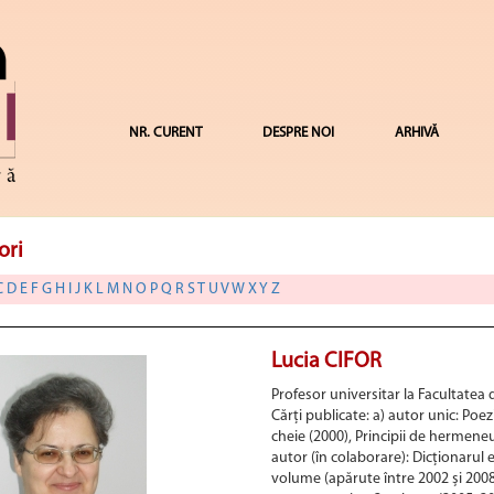
NR. CURENT
DESPRE NOI
ARHIVĂ
ori
C
D
E
F
G
H
I
J
K
L
M
N
O
P
Q
R
S
T
U
V
W
X
Y
Z
Lucia CIFOR
Profesor universitar la Facultatea d
Cărți publicate: a) autor unic: Poe
cheie (2000), Principii de hermeneu
autor (în colaborare): Dicționarul 
volume (apărute între 2002 și 2008)