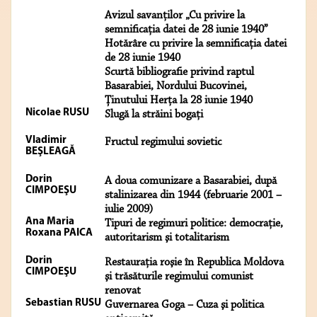
Avizul savanţilor „Cu privire la
semnificaţia datei de 28 iunie 1940”
Hotărâre cu privire la semnificaţia datei
de 28 iunie 1940
Scurtă bibliografie privind raptul
Basarabiei, Nordului Bucovinei,
Ţinutului Herţa la 28 iunie 1940
Nicolae RUSU
Slugă la străini bogaţi
Vladimir
Fructul regimului sovietic
BEŞLEAGĂ
Dorin
A doua comunizare a Basarabiei, după
CIMPOEŞU
stalinizarea din 1944 (februarie 2001 –
iulie 2009)
Ana Maria
Tipuri de regimuri politice: democraţie,
Roxana PAICA
autoritarism şi totalitarism
Dorin
Restauraţia roşie în Republica Moldova
CIMPOEŞU
şi trăsăturile regimului comunist
renovat
Sebastian RUSU
Guvernarea Goga – Cuza şi politica