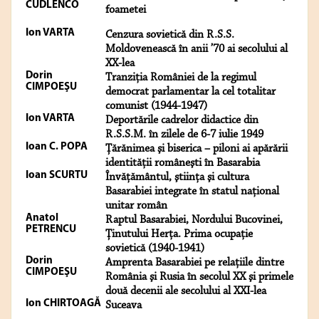
CUDLENCO
foametei
Ion VARTA
Cenzura sovietică din R.S.S.
Moldovenească în anii ’70 ai secolului al
XX-lea
Dorin
Tranziţia României de la regimul
CIMPOEŞU
democrat parlamentar la cel totalitar
comunist (1944-1947)
Ion VARTA
Deportările cadrelor didactice din
R.S.S.M. în zilele de 6-7 iulie 1949
Ioan C. POPA
Ţărănimea şi biserica – piloni ai apărării
identităţii româneşti în Basarabia
Ioan SCURTU
Învăţământul, ştiinţa şi cultura
Basarabiei integrate în statul naţional
unitar român
Anatol
Raptul Basarabiei, Nordului Bucovinei,
PETRENCU
Ţinutului Herţa. Prima ocupaţie
sovietică (1940-1941)
Dorin
Amprenta Basarabiei pe relaţiile dintre
CIMPOEŞU
România şi Rusia în secolul XX şi primele
două decenii ale secolului al XXI-lea
Ion CHIRTOAGĂ
Suceava