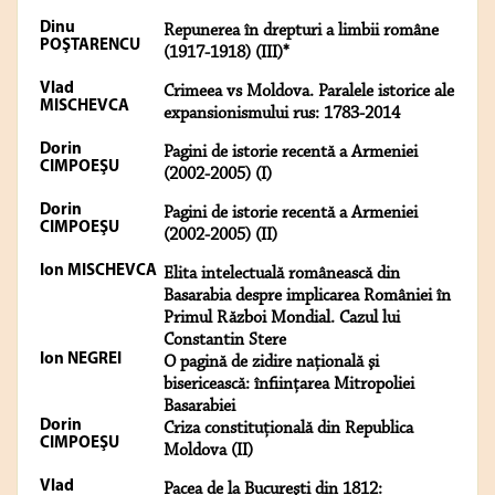
Dinu
Repunerea în drepturi a limbii române
POŞTARENCU
(1917-1918) (III)*
Vlad
Crimeea vs Moldova. Paralele istorice ale
MISCHEVCA
expansionismului rus: 1783-2014
Dorin
Pagini de istorie recentă a Armeniei
CIMPOEŞU
(2002-2005) (I)
Dorin
Pagini de istorie recentă a Armeniei
CIMPOEŞU
(2002-2005) (II)
Ion MISCHEVCA
Elita intelectuală românească din
Basarabia despre implicarea României în
Primul Război Mondial. Cazul lui
Constantin Stere
Ion NEGREI
O pagină de zidire naţională şi
bisericească: înfiinţarea Mitropoliei
Basarabiei
Dorin
Criza constituţională din Republica
CIMPOEŞU
Moldova (II)
Vlad
Pacea de la Bucureşti din 1812: