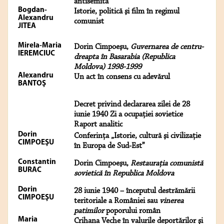
antisemită
Bogdan-
Istorie, politică şi film în regimul
Alexandru
comunist
JITEA
Mirela-Maria
Dorin Cimpoeşu,
Guvernarea de centru-
IEREMCIUC
dreapta în Basarabia (Republica
Moldova) 1998-1999
Alexandru
Un act în consens cu adevărul
BANTOŞ
Decret privind declararea zilei de 28
iunie 1940 Zi a ocupaţiei sovietice
Raport analitic
Dorin
Conferinţa „Istorie, cultură şi civilizaţie
CIMPOEŞU
în Europa de Sud-Est”
Constantin
Dorin Cimpoeşu,
Restauraţia comunistă
BURAC
sovietică în Republica Moldova
Dorin
28 iunie 1940 – începutul destrămării
CIMPOEŞU
teritoriale a României sau
vinerea
patimilor
poporului român
Maria
Crihana Veche în valurile deportărilor şi