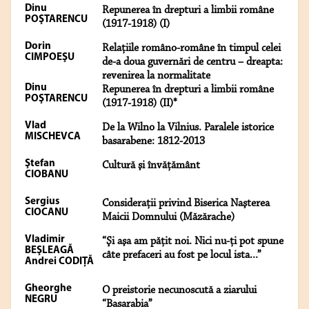
Dinu
Repunerea în drepturi a limbii române
POŞTARENCU
(1917-1918) (I)
Dorin
Relaţiile româno-române în timpul celei
CIMPOEŞU
de-a doua guvernări de centru – dreapta:
revenirea la normalitate
Dinu
Repunerea în drepturi a limbii române
POŞTARENCU
(1917-1918) (II)*
Vlad
De la Wilno la Vilnius. Paralele istorice
MISCHEVCA
basarabene: 1812-2013
Ştefan
Cultură şi învăţământ
CIOBANU
Sergius
Consideraţii privind Biserica Naşterea
CIOCANU
Maicii Domnului (Măzărache)
Vladimir
“Şi aşa am păţit noi. Nici nu-ţi pot spune
BEŞLEAGĂ
câte prefaceri au fost pe locul ista...”
Andrei CODIŢĂ
Gheorghe
O preistorie necunoscută a ziarului
NEGRU
“Basarabia”