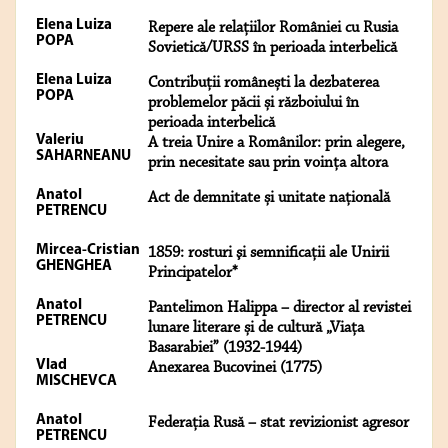
Elena Luiza
Repere ale relațiilor României cu Rusia
POPA
Sovietică/URSS în perioada interbelică
Elena Luiza
Contribuții românești la dezbaterea
POPA
problemelor păcii și războiului în
perioada interbelică
Valeriu
A treia Unire a Românilor: prin alegere,
SAHARNEANU
prin necesitate sau prin voința altora
Anatol
Act de demnitate și unitate națională
PETRENCU
Mircea-Cristian
1859: rosturi şi semnificaţii ale Unirii
GHENGHEA
Principatelor*
Anatol
Pantelimon Halippa – director al revistei
PETRENCU
lunare literare și de cultură „Viața
Basarabiei” (1932-1944)
Vlad
Anexarea Bucovinei (1775)
MISCHEVCA
Anatol
Federația Rusă – stat revizionist agresor
PETRENCU