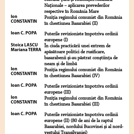
Naționale – aplicarea prevederilor
respective în România Mare
Ion
Poziția regimului comunist din România
CONSTANTIN
în chestiunea Basarabiei (II)
Ioan C. POPA
Puterile revizioniste împotriva ordinii
europene (I)
Stoica LASCU
În ciuda practicării unei extrem de
Mariana TERRA
apăsătoare politici de rusificare,
basarabenii și-au păstrat conștiința de
neam și de limbă
Ion
Poziția regimului comunist din România
CONSTANTIN
în chestiunea Basarabiei (IV)
Ioan C. POPA
Puterile revizioniste împotriva ordinii
europene (III)
Ion
Poziția regimului comunist din România
CONSTANTIN
în chestiunea Basarabiei (III)
Ioan C. POPA
Puterile revizioniste împotriva ordinii
europene (II) (80 de ani de la raptul
Basarabiei, nordului Bucovinei și al nord-
vestului Transilvaniei)