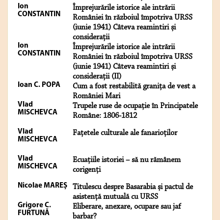
Ion
Împrejurările istorice ale intrării
CONSTANTIN
României în războiul împotriva URSS
(iunie 1941) Câteva reamintiri și
considerații
Ion
Împrejurările istorice ale intrării
CONSTANTIN
României în războiul împotriva URSS
(iunie 1941) Câteva reamintiri și
considerații (II)
Ioan C. POPA
Cum a fost restabilită granița de vest a
României Mari
Vlad
Trupele ruse de ocupație în Principatele
MISCHEVCA
Române: 1806-1812
Vlad
Fațetele culturale ale fanarioților
MISCHEVCA
Vlad
Ecuațiile istoriei – să nu rămânem
MISCHEVCA
corigenți
Nicolae MAREȘ
Titulescu despre Basarabia și pactul de
asistență mutuală cu URSS
Grigore C.
Eliberare, anexare, ocupare sau jaf
FURTUNĂ
barbar?