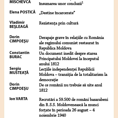
MISCHEVCA
1
însumarea unor concluzii
Elena POSTICĂ
„Destine încarcerate”
Vladimir
Rezistenţa prin cultură
BEŞLEAGĂ
Dorin
Derapaje grave în relaţiile cu România
CIMPOEŞU
ale regimului comunist restaurat în
Republica Moldova
Constantin
Un document inedit despre starea
BURAC
Principatului Moldovei la începutul
anului 1812
Sergiu
Lecţiile independenţei Republicii
MUSTEAŢĂ
Moldova – tranziţia de la totalitarism la
democraţie
Dorin
De ce românii nu trebuie să uite anul
CIMPOEŞU
1812
Ion VARTA
Recrutări a 59.500 de români basarabeni
din R.S.S. Moldovenească la munci
forţate în perioada 26 august – 4
noiembrie 1940