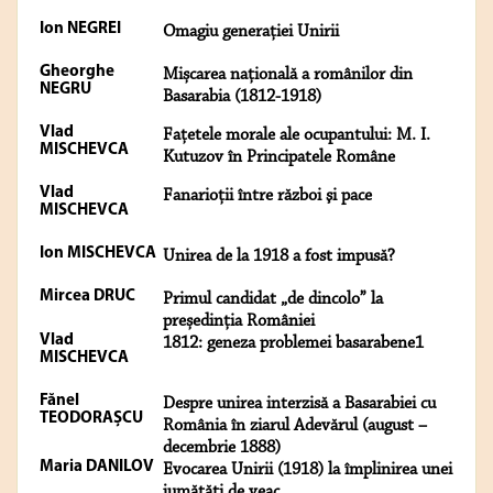
Ion NEGREI
Omagiu generaţiei Unirii
Gheorghe
Mișcarea națională a românilor din
NEGRU
Basarabia (1812-1918)
Vlad
Faţetele morale ale ocupantului: M. I.
MISCHEVCA
Kutuzov în Principatele Române
Vlad
Fanarioţii între război şi pace
MISCHEVCA
Ion MISCHEVCA
Unirea de la 1918 a fost impusă?
Mircea DRUC
Primul candidat „de dincolo” la
președinția României
Vlad
1812: geneza problemei basarabene1
MISCHEVCA
Fănel
Despre unirea interzisă a Basarabiei cu
TEODORAȘCU
România în ziarul Adevărul (august –
decembrie 1888)
Maria DANILOV
Evocarea Unirii (1918) la împlinirea unei
jumătăţi de veac