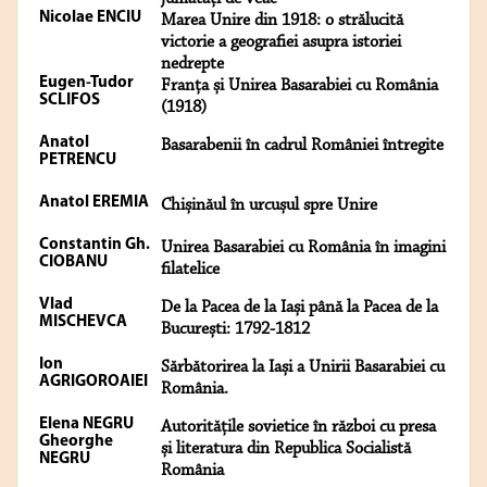
Nicolae ENCIU
Marea Unire din 1918: o strălucită
victorie a geografiei asupra istoriei
nedrepte
Eugen-Tudor
Franța și Unirea Basarabiei cu România
SCLIFOS
(1918)
Anatol
Basarabenii în cadrul României întregite
PETRENCU
Anatol EREMIA
Chișinăul în urcușul spre Unire
Constantin Gh.
Unirea Basarabiei cu România în imagini
CIOBANU
filatelice
Vlad
De la Pacea de la Iași până la Pacea de la
MISCHEVCA
București: 1792-1812
Ion
Sărbătorirea la Iași a Unirii Basarabiei cu
AGRIGOROAIEI
România.
Elena NEGRU
Autoritățile sovietice în război cu presa
Gheorghe
și literatura din Republica Socialistă
NEGRU
România