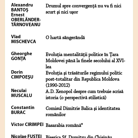
Alexandru
Drumul spre convergenţă nu va fi nici
BANTOŞ
scurt şi nici uşor
Ernest
OBERLÄNDER-
TÂRNOVEANU
Vlad
O hartă sângerândă
MISCHEVCA
Gheorghe
Evoluţia mentalităţii politice în Ţara
GONŢA
Moldovei până la finele secolului al XVI-
lea
Dorin
Evoluţia şi trăsăturile regimului politic
CIMPOEŞU
post-totalitar din Republica Moldova
(1990-2012)
Neculai
A.D. Xenopol despre cum trebuie scrisă
MUSCALU
istoria (o perspectivă stilistică)
Constantin
Comisul Dimitrie Balica şi identitatea
BURAC
românilor
Victor CIRIMPEI
Basarabia română*
Nicolae FUŞTEI
Biserica Sf. Dumitru din Chişinău