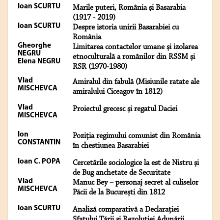
Ioan SCURTU
Marile puteri, România şi Basarabia
(1917 - 2019)
Ioan SCURTU
Despre istoria unirii Basarabiei cu
România
Gheorghe
Limitarea contactelor umane și izolarea
NEGRU
etnoculturală a românilor din RSSM și
Elena NEGRU
RSR (1970-1980)
Vlad
Amiralul din fabulă (Misiunile ratate ale
MISCHEVCA
amiralului Ciceagov în 1812)
Vlad
Proiectul grecesc și regatul Daciei
MISCHEVCA
Ion
Poziția regimului comunist din România
CONSTANTIN
în chestiunea Basarabiei
Ioan C. POPA
Cercetările sociologice la est de Nistru și
de Bug anchetate de Securitate
Vlad
Manuc Bey – personaj secret al culiselor
MISCHEVCA
Păcii de la București din 1812
Ioan SCURTU
Analiză comparativă a Declarației
Sfatului Țării și Rezoluției Adunării