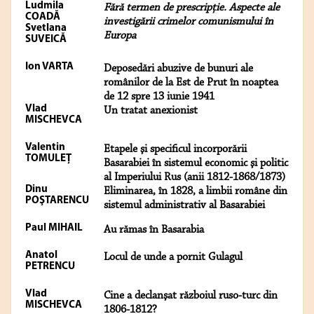
Ludmila
Fără termen de prescripţie. Aspecte ale
COADĂ
investigării crimelor comunismului în
Svetlana
Europa
SUVEICĂ
Ion VARTA
Deposedări abuzive de bunuri ale
românilor de la Est de Prut în noaptea
de 12 spre 13 iunie 1941
Vlad
Un tratat anexionist
MISCHEVCA
Valentin
Etapele şi specificul incorporării
TOMULEŢ
Basarabiei în sistemul economic şi politic
al Imperiului Rus (anii 1812-1868/1873)
Dinu
Eliminarea, în 1828, a limbii române din
POŞTARENCU
sistemul administrativ al Basarabiei
Paul MIHAIL
Au rămas în Basarabia
Anatol
Locul de unde a pornit Gulagul
PETRENCU
Vlad
Cine a declanşat războiul ruso-turc din
MISCHEVCA
1806-1812?