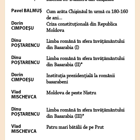
Pavel BALMUŞ
Cum arăta Chişinăul în urmă cu 180-160
de ani...
Dorin
Criza constituţională din Republica
CIMPOEŞU
Moldova
Dinu
Limba română în sfera învăţământului
POŞTARENCU
din Basarabia (I)
Dinu
Limba română în sfera învăţământului
POŞTARENCU
din Basarabia (II)*
Dorin
Instituţia prezidenţială la românii
CIMPOEŞU
basarabeni
Vlad
Moldova de peste Nistru
MISCHEVCA
Dinu
Limba română în sfera învăţământului
POŞTARENCU
din Basarabia (III)*
Vlad
Patru mari bătălii de pe Prut
MISCHEVCA