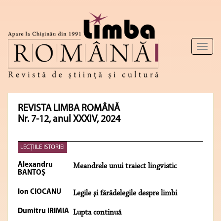
Toggl
naviga
REVISTA LIMBA ROMÂNĂ
Nr. 7-12, anul XXXIV, 2024
LECŢIILE ISTORIEI
Alexandru
Meandrele unui traiect lingvistic
BANTOŞ
Ion CIOCANU
Legile şi fărădelegile despre limbi
Dumitru IRIMIA
Lupta continuă