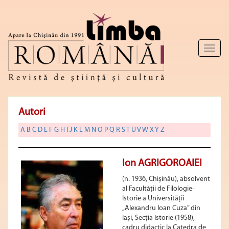
Toggl
naviga
Autori
A
B
C
D
E
F
G
H
I
J
K
L
M
N
O
P
Q
R
S
T
U
V
W
X
Y
Z
Ion AGRIGOROAIEI
(n. 1936, Chișinău), absolvent
al Facultății de Filologie-
Istorie a Universității
„Alexandru Ioan Cuza” din
Iaşi, Secţia Istorie (1958),
cadru didactic la Catedra de