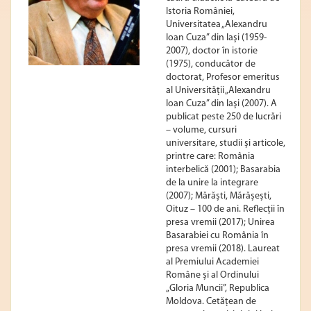
Istoria României,
Universitatea „Alexandru
Ioan Cuza” din Iaşi (1959-
2007), doctor în istorie
(1975), conducător de
doctorat, Profesor emeritus
al Universităţii „Alexandru
Ioan Cuza” din Iaşi (2007). A
publicat peste 250 de lucrări
– volume, cursuri
universitare, studii și articole,
printre care: România
interbelică (2001); Basarabia
de la unire la integrare
(2007); Mărăști, Mărășești,
Oituz – 100 de ani. Reflecții în
presa vremii (2017); Unirea
Basarabiei cu România în
presa vremii (2018). Laureat
al Premiului Academiei
Române și al Ordinului
„Gloria Muncii”, Republica
Moldova. Cetățean de