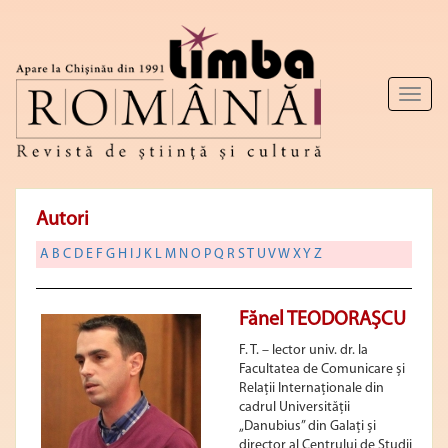
Toggl
naviga
Autori
A
B
C
D
E
F
G
H
I
J
K
L
M
N
O
P
Q
R
S
T
U
V
W
X
Y
Z
Fănel TEODORAȘCU
F. T. – lector univ. dr. la
Facultatea de Comunicare și
Relații Internaționale din
cadrul Universității
„Danubius” din Galați și
director al Centrului de Studii