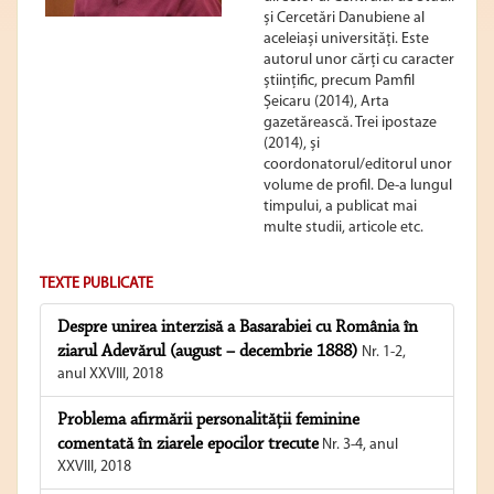
și Cercetări Danubiene al
aceleiași universități. Este
autorul unor cărți cu caracter
științific, precum Pamfil
Șeicaru (2014), Arta
gazetărească. Trei ipostaze
(2014), și
coordonatorul/editorul unor
volume de profil. De-a lungul
timpului, a publicat mai
multe studii, articole etc.
TEXTE PUBLICATE
Despre unirea interzisă a Basarabiei cu România în
ziarul Adevărul (august – decembrie 1888)
Nr. 1-2,
anul XXVIII, 2018
Problema afirmării personalității feminine
comentată în ziarele epocilor trecute
Nr. 3-4, anul
XXVIII, 2018