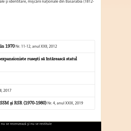
rale şi identitare, mişcării naţionale din Basarabia (1812-
din 1970
Nr. 11-12, anul XXII, 2012
 expansioniste ruseşti să întărească statul
I, 2017
 RSSM și RSR (1970-1980)
Nr. 4, anul XXIX, 2019
 nu se recenzează şi nu se restituie