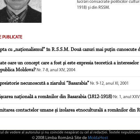
lucrări consacrate politicilor cultu
1918) şi din RSSM.
E PUBLICATE
pta cu „naţionalismul” în R.S.S.M. Două cazuri mai puţin cunoscute 
ate oare un concept care a fost şi este expresia teoretică a intereselor
publica Moldova?
Nr. 7-8, anul XIV, 2004
preistorie necunoscută a ziarului “Basarabia”
Nr. 9-12, anul XI, 2001
șcarea națională a românilor din Basarabia (1812-1918)
Nr. 1, anul XXVI
mitarea contactelor umane și izolarea etnoculturală a românilor din
ctul de vedere al autorului şi nu coincide neapărat cu cel al redacţiei. Textele nepublicate
© 2008 Limba Română Site de
MoldaHost