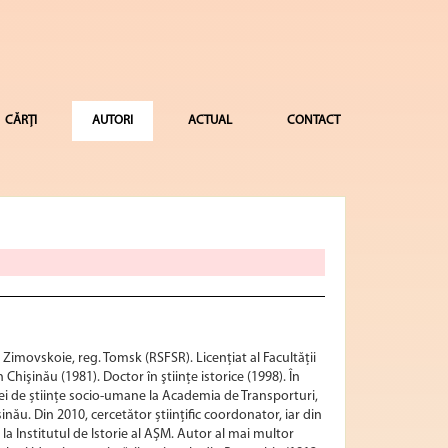
CĂRȚI
AUTORI
ACTUAL
CONTACT
 Zimovskoie, reg. Tomsk (RSFSR). Licenţiat al Facultăţii
n Chişinău (1981). Doctor în ştiinţe istorice (1998). În
ei de știinţe socio-umane la Academia de Transporturi,
inău. Din 2010, cercetător științific coordonator, iar din
 la Institutul de Istorie al AȘM. Autor al mai multor