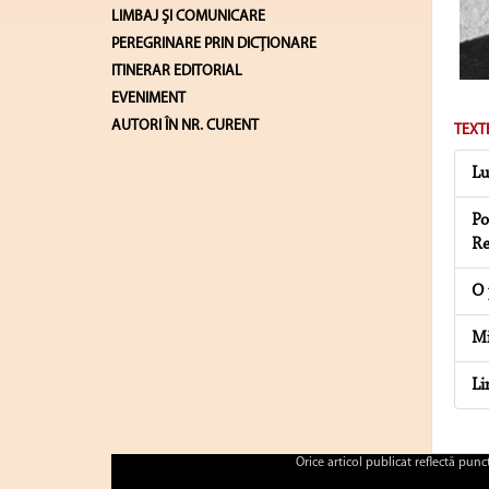
LIMBAJ ŞI COMUNICARE
PEREGRINARE PRIN DICȚIONARE
ITINERAR EDITORIAL
EVENIMENT
AUTORI ÎN NR. CURENT
TEXT
Lu
Po
Re
O 
Mi
Li
Orice articol publicat reflectă pun