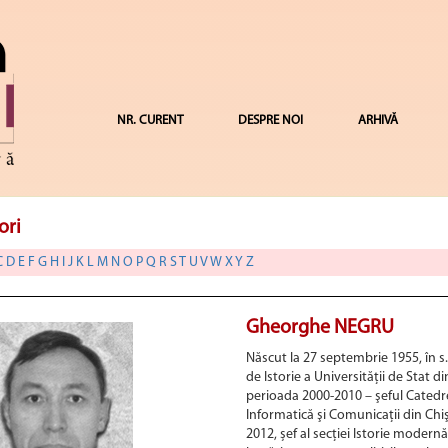
NR. CURENT
DESPRE NOI
ARHIVĂ
ori
C
D
E
F
G
H
I
J
K
L
M
N
O
P
Q
R
S
T
U
V
W
X
Y
Z
Gheorghe NEGRU
Născut la 27 septembrie 1955, în s.
de Istorie a Universităţii de Stat di
perioada 2000-2010 – şeful Catedr
Informatică şi Comunicaţii din Chiş
2012, șef al secției Istorie modernă