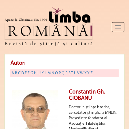
Toggl
naviga
Autori
A
B
C
D
E
F
G
H
I
J
K
L
M
N
O
P
Q
R
S
T
U
V
W
X
Y
Z
Constantin Gh.
CIOBANU
Doctor în ştiinţe istorice,
cercetător ştiinţific la MNEIN.
Preşedinte-fondator al
Asociaţiei Filateliştilor,