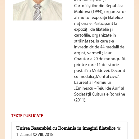
Maximafiliştilor şi
Cartofiliştilor din Republica
Moldova (1994), organizator
al multor expoziţii filatelice
naţionale. Participant la
expoziţii de filatelie şi
cartofilie, organizate în
străinătate, la care s-a
învrednicit de 44 medalii de
argint, vermeil şi aur.
Coautor a 20 de monografii,
printre care 11 de istorie
poştală a Moldovei. Decorat
cu medalia „Meritul civic”.
Laureat al Premiului
„Eminescu – Teiul de Aur” al
Societăţii Culturale Române
(2011).
TEXTE PUBLICATE
Unirea Basarabiei cu România în imagini filatelice
Nr.
1-2, anul XXVIII, 2018