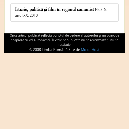
Istorie, politică şi film în regimul comunist
Nr. 5-6,
anul XX, 2010
Orice articol publicat reflectă punctul de vedere al autorului şi nu coincide
neapărat cu cel al redacţiei. Textele nepublicate nu se recenzează şi nu se
restituie
© 2008 Limba Română Site de
MoldaHost