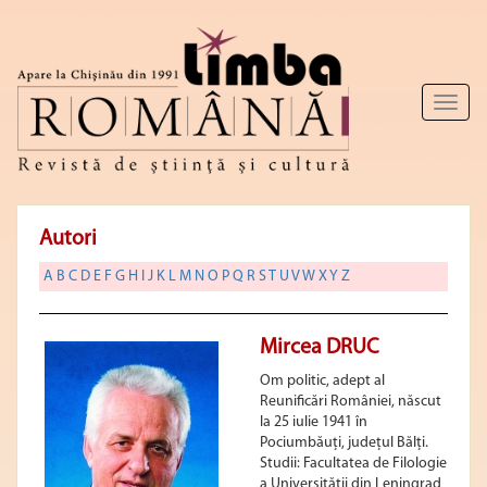
Toggl
naviga
Autori
A
B
C
D
E
F
G
H
I
J
K
L
M
N
O
P
Q
R
S
T
U
V
W
X
Y
Z
Mircea DRUC
Om politic, adept al
Reunificări României, născut
la 25 iulie 1941 în
Pociumbăuți, județul Bălți.
Studii: Facultatea de Filologie
a Universității din Leningrad