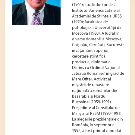
(1964); studii doctorale la
Institutul Americii Latine al
Academiei de Științe a URSS
(1970); facultatea de
psihologie a Universității din
Moscova (1980). A lucrat în
diverse domenii la Moscova,
Chișinău, Cernăuți, București:
învățământ superior,
cercetare științifică,
producție, diplomație.
Distins cu Ordinul Național
„Steaua României" în grad de
Mare Ofițer. Activist al
mișcării de renaștere
națională a românilor din
Basarabia și Nordul
Bucovinei (1959-1991).
Președinte al Consiliului de
Miniștri al RSSM (1990-1991).
La alegerile prezidențiale din
România, în septembrie
1992, a fost primul candidat