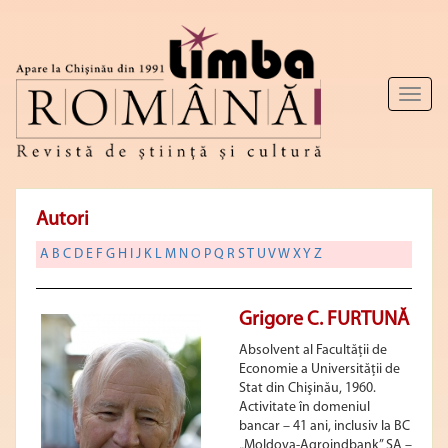
Toggl
naviga
Autori
A
B
C
D
E
F
G
H
I
J
K
L
M
N
O
P
Q
R
S
T
U
V
W
X
Y
Z
Grigore C. FURTUNĂ
Absolvent al Facultății de
Economie a Universității de
Stat din Chişinău, 1960.
Activitate în domeniul
bancar – 41 ani, inclusiv la BC
„Moldova-Agroindbank” SA –