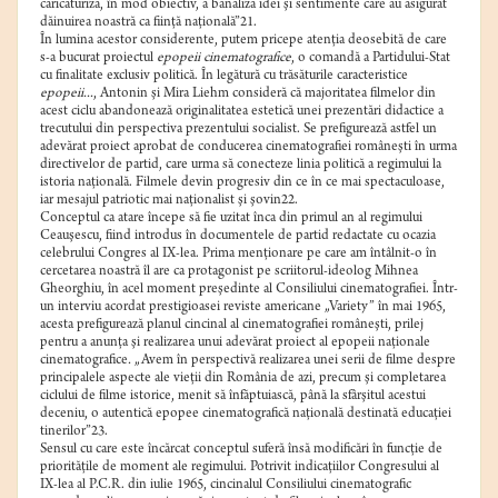
caricaturiza, în mod obiectiv, a banaliza idei şi sentimente care au asigurat
dăinuirea noastră ca fiinţă naţională”21.
În lumina acestor considerente, putem pricepe atenţia deosebită de care
s-a bucurat proiectul
epopeii cinematografice
, o comandă a Partidului-Stat
cu finalitate exclusiv politică. În legătură cu trăsăturile caracteristice
epopeii...
, Antonin şi Mira Liehm consideră că majoritatea filmelor din
acest ciclu abandonează originalitatea estetică unei prezentări didactice a
trecutului din perspectiva prezentului socialist. Se prefigurează astfel un
adevărat proiect aprobat de conducerea cinematografiei româneşti în urma
directivelor de partid, care urma să conecteze linia politică a regimului la
istoria naţională. Filmele devin progresiv din ce în ce mai spectaculoase,
iar mesajul patriotic mai naţionalist şi şovin22.
Conceptul ca atare începe să fie uzitat înca din primul an al regimului
Ceauşescu, fiind introdus în documentele de partid redactate cu ocazia
celebrului Congres al IX-lea. Prima menţionare pe care am întâlnit-o în
cercetarea noastră îl are ca protagonist pe scriitorul-ideolog Mihnea
Gheorghiu, în acel moment preşedinte al Consiliului cinematografiei. Într-
un interviu acordat prestigioasei reviste americane „Variety” în mai 1965,
acesta prefigurează planul cincinal al cinematografiei româneşti, prilej
pentru a anunţa şi realizarea unui adevărat proiect al epopeii naţionale
cinematografice
.
„Avem în perspectivă realizarea unei serii de filme despre
principalele aspecte ale vieţii din România de azi, precum şi completarea
ciclului de filme istorice, menit să înfăptuiască, până la sfârşitul acestui
deceniu, o autentică epopee cinematografică naţională destinată educaţiei
tinerilor”23.
Sensul cu care este încărcat conceptul suferă însă modificări în funcţie de
priorităţile de moment ale regimului. Potrivit indicaţiilor Congresului al
IX-lea al P.C.R. din iulie 1965, cincinalul Consiliului cinematografic