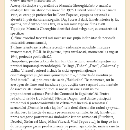
pentru libertate şi socialism”26.
Aceeaşi distincţie e operată şi de Manuela Gheorghiu într-o analiză a
evoluţiei filmului istoric românesc din 1976. Criticul consideră că până în
1948, cu excepţia proiectelor lui Leon Popescu, epopeea naţională e
absentă în peisajul cinematografic. După această dată, filmele istorice îşi fac
apariţia, timid într-o primă fază, cu o mai mare vigoare după 1960.
Tipologic, Manuela Gheorghiu identifică două subgenuri, cu caracteristici
specifice:
1) filme evocând trecutul mai mult sau mai puţin îndepărtat de perioada
instaurării comunismului;
2) filme referitoare la istoria recentă – războaiele mondiale, mişcarea
muncitorească, P.C.R. în ilegalitate, lupta antifascistă, momentul 23 august
1944, perioada postbelică27.
Dimpotrivă, pentru criticul de film Ion Cantacuzino această împărţire nu
prezintă importanţă metodologică. Pe lângă „Tudor”, „Dacii”, „Columna” şi
„Mihai Viteazul”, autorul include în ciclul epopeii naţionale
cinematografice şi „Neamul Şoimăreştilor” –„o peliculă de aventuri pe
fond istoric” – şi, prin extensie, seria „Haiducilor”. De asemenea, tot în
acest gen de filme sunt încadrate şi producţiile care surprind „momentele
de răscruce ale istoriei politice şi sociale, în care a avut un rol
preponderent acţiunea Partidului Comunist în ilegalitate”28. Pentru
redactorul-şef de la „Scânteia”, Nicolae Dragoş, unul dintre principalii
promotori ai protocronismului în cultura românească şi semnatar al
scenariului „Drumeţ în calea lupilor”, cele două direcţii din cadrul
epopeii...
se stabilesc în funcţie de natura personajelor centrale. Astfel, filmele din
prima categorie portretizează simbolurile istoriei româneşti (Burebista,
Decebal, Ştefan cel Mare, Mihai Viteazul, Vlad Ţepes etc.), în timp ce în a
doua categorie găsim producţii axate pe personajul colectiv, masele care fac