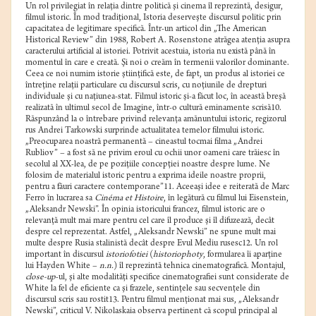
Un rol privilegiat în relaţia dintre politică şi cinema îl reprezintă, desigur,
filmul istoric. În mod tradiţional, Istoria deserveşte discursul politic prin
capacitatea de legitimare specifică. Într-un articol din „The American
Historical Review” din 1988, Robert A. Rosenstone atrăgea atenţia asupra
caracterului artificial al istoriei. Potrivit acestuia, istoria nu există până în
momentul în care e creată. Şi noi o creăm în termenii valorilor dominante.
Ceea ce noi numim istorie ştiinţifică este, de fapt, un produs al istoriei ce
întreţine relaţii particulare cu discursul scris, cu noţiunile de drepturi
individuale şi cu naţiunea-stat. Filmul istoric şi-a făcut loc, în această breşă
realizată în ultimul secol de Imagine, într-o cultură eminamente scrisă10.
Răspunzând la o întrebare privind relevanţa amănuntului istoric, regizorul
rus Andrei Tarkowski surprinde actualitatea temelor filmului istoric.
„Preocuparea noastră permanentă – cineastul tocmai filma „Andrei
Rubliov” – a fost să ne privim eroul cu ochii unor oameni care trăiesc în
secolul al XX-lea, de pe poziţiile concepţiei noastre despre lume. Ne
folosim de materialul istoric pentru a exprima ideile noastre proprii,
pentru a făuri caractere contemporane”11. Aceeaşi idee e reiterată de Marc
Ferro în lucrarea sa
Cinéma et Histoire
, în legătură cu filmul lui Eisenstein,
„Aleksandr Newski”. În opinia istoricului francez, filmul istoric are o
relevanţă mult mai mare pentru cel care îl produce şi îl difuzează, decât
despre cel reprezentat. Astfel, „Aleksandr Newski” ne spune mult mai
multe despre Rusia stalinistă decât despre Evul Mediu rusesc12. Un rol
important în discursul
istoriofotiei
(
historiophoty
, formularea îi aparţine
lui Hayden White –
n.n.
) îl reprezintă tehnica cinematografică. Montajul,
close-up
-ul, şi alte modalităţi specifice cinematografiei sunt considerate de
White la fel de eficiente ca şi frazele, sentinţele sau secvenţele din
discursul scris sau rostit13. Pentru filmul menţionat mai sus, „Aleksandr
Newski”, criticul V. Nikolaskaia observa pertinent că scopul principal al