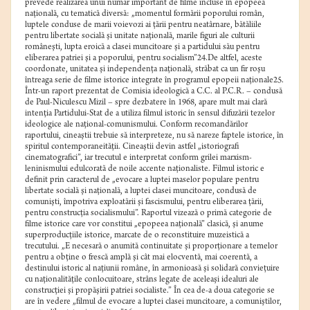
prevede realizarea unui număr important de filme incluse în epopeea
naţională, cu tematică diversă: „momentul formării poporului român,
luptele conduse de marii voievozi ai ţării pentru neatârnare, bătăliile
pentru libertate socială şi unitate naţională, marile figuri ale culturii
româneşti, lupta eroică a clasei muncitoare şi a partidului său pentru
eliberarea patriei şi a poporului, pentru socialism”24.De altfel, aceste
coordonate, unitatea şi independenţa naţională, străbat ca un fir roşu
întreaga serie de filme istorice integrate în programul epopeii naţionale25.
Într-un raport prezentat de Comisia ideologică a C.C. al P.C.R. – condusă
de Paul-Niculescu Mizil – spre dezbatere în 1968, apare mult mai clară
intenţia Partidului-Stat de a utiliza filmul istoric în sensul difuzării tezelor
ideologice ale naţional-comunismului. Conform recomandărilor
raportului, cineaştii trebuie să interpreteze, nu să nareze faptele istorice, în
spiritul contemporaneităţii. Cineaştii devin astfel „istoriografi
cinematografici”, iar trecutul e interpretat conform grilei marxism-
leninismului edulcorată de noile accente naţionaliste. Filmul istoric e
definit prin caracterul de „evocare a luptei maselor populare pentru
libertate socială şi naţională, a luptei clasei muncitoare, condusă de
comunişti, împotriva exploatării şi fascismului, pentru eliberarea ţării,
pentru construcţia socialismului”. Raportul vizează o primă categorie de
filme istorice care vor constitui „epopeea naţională” clasică, şi anume
superproducţiile istorice, marcate de o reconstituire muzeistică a
trecutului. „E necesară o anumită continuitate şi proporţionare a temelor
pentru a obţine o frescă amplă şi cât mai elocventă, mai coerentă, a
destinului istoric al naţiunii române, în armonioasă şi solidară convieţuire
cu naţionalităţile conlocuitoare, strâns legate de aceleaşi idealuri ale
construcţiei şi propăşirii patriei socialiste.” În cea de-a doua categorie se
are în vedere „filmul de evocare a luptei clasei muncitoare, a comuniştilor,