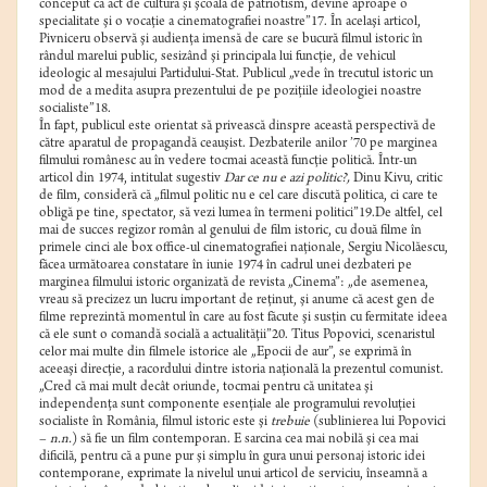
conceput ca act de cultură şi şcoală de patriotism, devine aproape o
specialitate şi o vocaţie a cinematografiei noastre”17. În acelaşi articol,
Pivniceru observă şi audienţa imensă de care se bucură filmul istoric în
rândul marelui public, sesizând şi principala lui funcţie, de vehicul
ideologic al mesajului Partidului-Stat. Publicul „vede în trecutul istoric un
mod de a medita asupra prezentului de pe poziţiile ideologiei noastre
socialiste”18.
În fapt, publicul este orientat să privească dinspre această perspectivă de
către aparatul de propagandă ceauşist. Dezbaterile anilor ’70 pe marginea
filmului românesc au în vedere tocmai această funcţie politică. Într-un
articol din 1974, intitulat sugestiv
Dar ce nu e azi politic?,
Dinu Kivu, critic
de film, consideră că „filmul politic nu e cel care discută politica, ci care te
obligă pe tine, spectator, să vezi lumea în termeni politici”19.De altfel, cel
mai de succes regizor român al genului de film istoric, cu două filme în
primele cinci ale box office-ul cinematografiei naţionale, Sergiu Nicolăescu,
făcea următoarea constatare în iunie 1974 în cadrul unei dezbateri pe
marginea filmului istoric organizată de revista „Cinema”: „de asemenea,
vreau să precizez un lucru important de reţinut, şi anume că acest gen de
filme reprezintă momentul în care au fost făcute şi susţin cu fermitate ideea
că ele sunt o comandă socială a actualităţii”20. Titus Popovici, scenaristul
celor mai multe din filmele istorice ale „Epocii de aur”, se exprimă în
aceeaşi direcţie, a racordului dintre istoria naţională la prezentul comunist.
„Cred că mai mult decât oriunde, tocmai pentru că unitatea şi
independenţa sunt componente esenţiale ale programului revoluţiei
socialiste în România, filmul istoric este şi
trebuie
(sublinierea lui Popovici
–
n.n.
) să fie un film contemporan. E sarcina cea mai nobilă şi cea mai
dificilă, pentru că a pune pur şi simplu în gura unui personaj istoric idei
contemporane, exprimate la nivelul unui articol de serviciu, înseamnă a