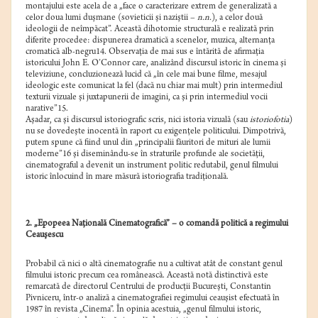
montajului este acela de a „face o caracterizare extrem de generalizată a
celor doua lumi duşmane (sovieticii şi naziştii –
n.n.
), a celor două
ideologii de neîmpăcat”. Această dihotomie structurală e realizată prin
diferite procedee: dispunerea dramatică a scenelor, muzica, alternanţa
cromatică alb-negru14. Observaţia de mai sus e întărită de afirmaţia
istoricului John E. O’Connor care, analizând discursul istoric în cinema şi
televiziune, concluzionează lucid că „în cele mai bune filme, mesajul
ideologic este comunicat la fel (dacă nu chiar mai mult) prin intermediul
texturii vizuale şi juxtapunerii de imagini, ca şi prin intermediul vocii
narative”15.
Aşadar, ca şi discursul istoriografic scris, nici istoria vizuală (sau
istoriofotia
)
nu se dovedeşte inocentă în raport cu exigenţele politicului. Dimpotrivă,
putem spune că fiind unul din „principalii făuritori de mituri ale lumii
moderne”16 şi diseminându-se în straturile profunde ale societăţii,
cinematograful a devenit un instrument politic redutabil, genul filmului
istoric înlocuind în mare măsură istoriografia tradiţională.
2. „Epopeea Naţională Cinematografică” – o comandă politică a regimului
Ceauşescu
Probabil că nici o altă cinematografie nu a cultivat atât de constant genul
filmului istoric precum cea românească. Această notă distinctivă este
remarcată de directorul Centrului de producţii Bucureşti, Constantin
Pivniceru, într-o analiză a cinematografiei regimului ceauşist efectuată în
1987 în revista „Cinema”. În opinia acestuia, „genul filmului istoric,