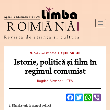
Toggl
naviga
LECŢIILE ISTORIEI
Nr. 5-6, anul XX, 2010
Istorie, politică şi film în
regimul comunist
Bogdan-Alexandru JITEA
Facebook
Twitter
WhatsApp
Viber
1. Filmul istoric în câmpul politicii