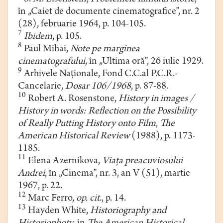
în „Caiet de documente cinematografice”, nr. 2
(28), februarie 1964, p. 104-105.
7
Ibidem
, p. 105.
8
Paul Mihai,
Note pe marginea
cinematografului
, în „Ultima oră”, 26 iulie 1929.
9
Arhivele Naţionale, Fond C.C.al P.C.R.-
Cancelarie,
Dosar 106/1968
, p. 87-88.
10
Robert A. Rosenstone,
History in images /
History in words: Reflection on the Possibility
of Really Putting History onto Film
,
The
American Historical Review
(1988), p. 1173-
1185.
11
Elena Azernikova,
Viaţa preacuviosului
Andrei
, în „Cinema”, nr. 3, an V (51), martie
1967, p. 22.
12
Marc Ferro,
op. cit
., p. 14.
13
Hayden White,
Historiography and