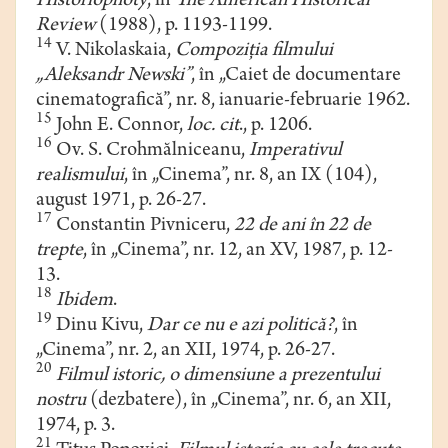
Historiophoty
, în
The American Historical
Review
(1988), p. 1193-1199.
14
V. Nikolaskaia,
Compoziţia filmului
„Aleksandr Newski”
, în „Caiet de documentare
cinematografică”, nr. 8, ianuarie-februarie 1962.
15
John E. Connor,
loc. cit
., p. 1206.
16
Ov. S. Crohmălniceanu,
Imperativul
realismului
, în „Cinema”, nr. 8, an IX (104),
august 1971, p. 26-27.
17
Constantin Pivniceru,
22 de ani în 22 de
trepte
, în „Cinema”, nr. 12, an XV, 1987, p. 12-
13.
18
Ibidem
.
19
Dinu Kivu,
Dar ce nu e azi politică?
, în
„Cinema”, nr. 2, an XII, 1974, p. 26-27.
20
Filmul istoric, o dimensiune a prezentului
nostru
(dezbatere), în „Cinema”, nr. 6, an XII,
1974, p. 3.
21