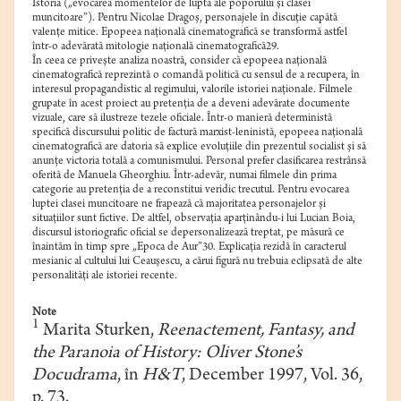
Istoria („evocarea momentelor de luptă ale poporului şi clasei
muncitoare”). Pentru Nicolae Dragoş, personajele în discuţie capătă
valenţe mitice. Epopeea naţională cinematografică se transformă astfel
într-o adevărată mitologie naţională cinematografică29.
În ceea ce priveşte analiza noastră, consider că epopeea naţională
cinematografică reprezintă o comandă politică cu sensul de a recupera, în
interesul propagandistic al regimului, valorile istoriei naţionale. Filmele
grupate în acest proiect au pretenţia de a deveni adevărate documente
vizuale, care să ilustreze tezele oficiale. Într-o manieră deterministă
specifică discursului politic de factură marxist-leninistă, epopeea naţională
cinematografică are datoria să explice evoluţiile din prezentul socialist şi să
anunţe victoria totală a comunismului. Personal prefer clasificarea restrânsă
oferită de Manuela Gheorghiu. Într-adevăr, numai filmele din prima
categorie au pretenţia de a reconstitui veridic trecutul. Pentru evocarea
luptei clasei muncitoare ne frapează că majoritatea personajelor şi
situaţiilor sunt fictive. De altfel, observaţia aparţinându-i lui Lucian Boia,
discursul istoriografic oficial se depersonalizează treptat, pe măsură ce
înaintăm în timp spre „Epoca de Aur”30. Explicaţia rezidă în caracterul
mesianic al cultului lui Ceauşescu, a cărui figură nu trebuia eclipsată de alte
personalităţi ale istoriei recente.
Note
1
Marita Sturken,
Reenactement, Fantasy, and
the Paranoia of History: Oliver Stone’s
Docudrama
, în
H&T
, December 1997, Vol. 36,
p. 73.