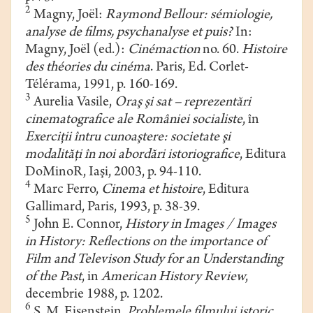
2
Magny, Joël:
Raymond Bellour: sémiologie,
analyse de films, psychanalyse et puis?
In:
Magny, Joël (ed.):
Cinémaction
no. 60.
Histoire
des théories du cinéma
. Paris, Ed. Corlet-
Télérama, 1991, p. 160-169.
3
Aurelia Vasile,
Oraş şi sat – reprezentări
cinematografice ale României socialiste
, în
Exerciţii întru cunoaştere: societate şi
modalităţi în noi abordări istoriografice
, Editura
DoMinoR, Iaşi, 2003, p. 94-110.
4
Marc Ferro,
Cinema et histoire
, Editura
Gallimard, Paris, 1993, p. 38-39.
5
John E. Connor,
History in Images / Images
in History: Reflections on the importance of
Film and Televison Study for an Understanding
of the Past
, in
American History Review
,
decembrie 1988, p. 1202.
6
S. M. Eisenstein,
Problemele filmului istoric
,