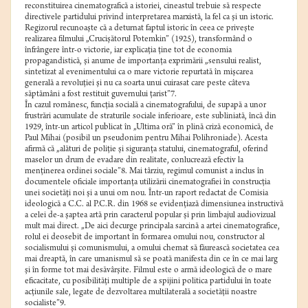
reconstituirea cinematografică a istoriei, cineastul trebuie să respecte
directivele partidului privind interpretarea marxistă, la fel ca şi un istoric.
Regizorul recunoaşte că a deturnat faptul istoric în ceea ce priveşte
realizarea filmului „Crucişătorul Potemkin” (1925), transformând o
înfrângere într-o victorie, iar explicaţia ţine tot de economia
propagandistică, şi anume de importanţa exprimării „sensului realist,
sintetizat al evenimentului ca o mare victorie repurtată în mişcarea
generală a revoluţiei şi nu ca soarta unui cuirasat care peste câteva
săptămâni a fost restituit guvernului ţarist”7.
În cazul românesc, funcţia socială a cinematografului, de supapă a unor
frustrări acumulate de straturile sociale inferioare, este subliniată, încă din
1929, într-un articol publicat în „Ultima oră” în plină criză economică, de
Paul Mihai (posibil un pseudonim pentru Mihai Polihroniade). Acesta
afirmă că „alături de poliţie şi siguranţa statului, cinematograful, oferind
maselor un drum de evadare din realitate, conlucrează efectiv la
menţinerea ordinei sociale”8. Mai târziu, regimul comunist a inclus în
documentele oficiale importanţa utilizării cinematografiei în construcţia
unei societăţi noi şi a unui om nou. Într-un raport redactat de Comisia
ideologică a C.C. al P.C.R. din 1968 se evidenţiază dimensiunea instructivă
a celei de-a şaptea artă prin caracterul popular şi prin limbajul audiovizual
mult mai direct. „De aici decurge principala sarcină a artei cinematografice,
rolul ei deosebit de important în formarea omului nou, constructor al
socialismului şi comunismului, a omului chemat să făurească societatea cea
mai dreaptă, în care umanismul să se poată manifesta din ce în ce mai larg
şi în forme tot mai desăvârşite. Filmul este o armă ideologică de o mare
eficacitate, cu posibilităţi multiple de a spijini politica partidului în toate
acţiunile sale, legate de dezvoltarea multilaterală a societăţii noastre
socialiste”9.