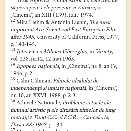
Titus Popovici,
Filmul istoric cu cele trecute
să percepem cele prezente şi viitoare
, în
„Cinema”, an XIII (139), iulie 1974.
22
Mira Liehm & Antonin Liehm,
The most
important Art: Soviet and East European Film
after 1945
, University of California Press, 1977,
p. 140-145.
23
Interviu cu Mihnea Gheorghiu
, în
Variety
,
vol. 238, nr.12, 12 mai 1965.
24
Epopeea naţională
, în „Cinema”, nr. 8, an IV,
1966, p. 2.
25
Călin Căliman,
Filmele idealului de
independenţă şi unitate naţională
, în „Cinema”,
nr. 10, an XXVI, 1988, p. 2-3.
26
Arhivele Naţionale,
Probleme actuale ale
filmului artistic şi ale difuzării filmelor de lung
metraj
, în
Fond C.C. al P.C.R. – Cancelarie,
Dosar 88/1968
, p. 134.
27