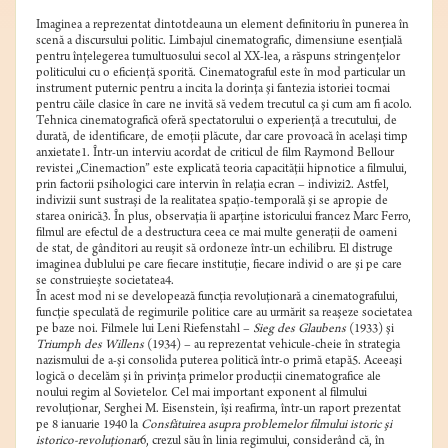
Imaginea a reprezentat dintotdeauna un element definitoriu în punerea în
scenă a discursului politic. Limbajul cinematografic, dimensiune esenţială
pentru înţelegerea tumultuosului secol al XX-lea, a răspuns stringenţelor
politicului cu o eficienţă sporită. Cinematograful este în mod particular un
instrument puternic pentru a incita la dorinţa şi fantezia istoriei tocmai
pentru căile clasice în care ne invită să vedem trecutul ca şi cum am fi acolo.
Tehnica cinematografică oferă spectatorului o experienţă a trecutului, de
durată, de identificare, de emoţii plăcute, dar care provoacă în acelaşi timp
anxietate1. Într-un interviu acordat de criticul de film Raymond Bellour
revistei „Cinemaction” este explicată teoria capacităţii hipnotice a filmului,
prin factorii psihologici care intervin în relaţia ecran – indivizi2. Astfel,
indivizii sunt sustraşi de la realitatea spaţio-temporală şi se apropie de
starea onirică3. În plus, observaţia îi aparţine istoricului francez Marc Ferro,
filmul are efectul de a destructura ceea ce mai multe generaţii de oameni
de stat, de gânditori au reuşit să ordoneze într-un echilibru. El distruge
imaginea dublului pe care fiecare instituţie, fiecare individ o are şi pe care
se construieşte societatea4.
În acest mod ni se developează funcţia revoluţionară a cinematografului,
funcţie speculată de regimurile politice care au urmărit sa reaşeze societatea
pe baze noi. Filmele lui Leni Riefenstahl –
Sieg des Glaubens
(1933) şi
Triumph des Willens
(1934) – au reprezentat vehicule-cheie în strategia
nazismului de a-şi consolida puterea politică într-o primă etapă5. Aceeaşi
logică o decelăm şi în privinţa primelor producţii cinematografice ale
noului regim al Sovietelor. Cel mai important exponent al filmului
revoluţionar, Serghei M. Eisenstein, îşi reafirma, într-un raport prezentat
pe 8 ianuarie 1940 la
Consfătuirea asupra problemelor filmului istoric şi
istorico-revoluţionar
6, crezul său în linia regimului, considerând că, în