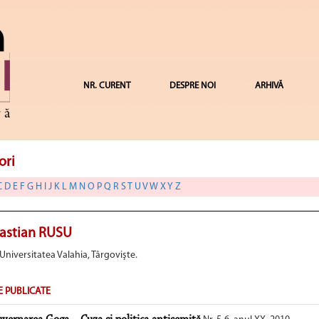
NR. CURENT
DESPRE NOI
ARHIVĂ
ori
C
D
E
F
G
H
I
J
K
L
M
N
O
P
Q
R
S
T
U
V
W
X
Y
Z
astian RUSU
 Universitatea Valahia, Târgovişte.
E PUBLICATE