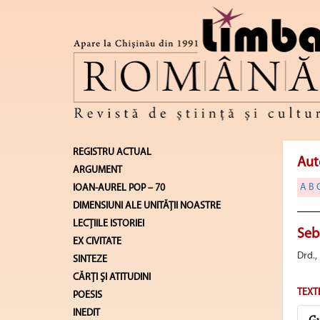
REGISTRU ACTUAL
Aut
ARGUMENT
A
B
IOAN-AUREL POP – 70
DIMENSIUNI ALE UNITĂŢII NOASTRE
LECŢIILE ISTORIEI
Seb
EX CIVITATE
Drd.,
SINTEZE
CĂRŢI ŞI ATITUDINI
TEXT
POESIS
INEDIT