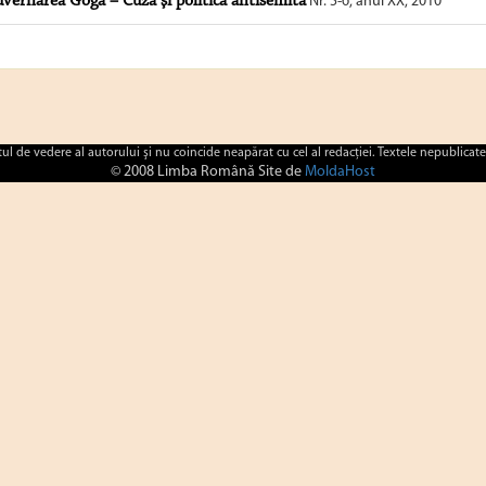
vernarea Goga – Cuza şi politica antisemită
Nr. 5-6, anul XX, 2010
ctul de vedere al autorului şi nu coincide neapărat cu cel al redacţiei. Textele nepublicate
© 2008 Limba Română Site de
MoldaHost