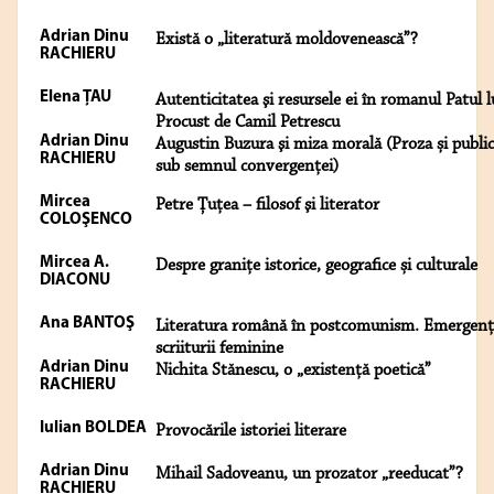
Adrian Dinu
Există o „literatură moldovenească”?
RACHIERU
Elena ŢAU
Autenticitatea şi resursele ei în romanul Patul l
Procust de Camil Petrescu
Adrian Dinu
Augustin Buzura şi miza morală (Proza și publici
RACHIERU
sub semnul convergenței)
Mircea
Petre Țuţea – filosof şi literator
COLOŞENCO
Mircea A.
Despre granițe istorice, geografice și culturale
DIACONU
Ana BANTOŞ
Literatura română în postcomunism. Emergenț
scriiturii feminine
Adrian Dinu
Nichita Stănescu, o „existență poetică”
RACHIERU
Iulian BOLDEA
Provocările istoriei literare
Adrian Dinu
Mihail Sadoveanu, un prozator „reeducat”?
RACHIERU