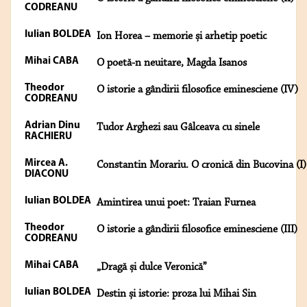
CODREANU
Iulian BOLDEA
Ion Horea – memorie și arhetip poetic
Mihai CABA
O poetă-n neuitare, Magda Isanos
Theodor
O istorie a gândirii filosofice eminesciene (IV)
CODREANU
Adrian Dinu
Tudor Arghezi sau Gâlceava cu sinele
RACHIERU
Mircea A.
Constantin Morariu. O cronică din Bucovina (I)
DIACONU
Iulian BOLDEA
Amintirea unui poet: Traian Furnea
Theodor
O istorie a gândirii filosofice eminesciene (III)
CODREANU
Mihai CABA
„Dragă și dulce Veronică”
Iulian BOLDEA
Destin și istorie: proza lui Mihai Sin