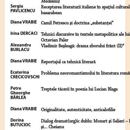
Medeleni
)
Sergiu
Receptarea literaturii italiene în spaţiul cultural
PAVLICENCU
basarabean
Diana VRABIE
Camil Petrescu şi doctrina „substanţei”
Irina DERCACI
Tehnici discursive în textele metapolitice ale lui
Octavian Paler
Alexandru
Vladimir Beşleagă: drama zborului frânt (II)*
BURLACU
Diana VRABIE
Reportajul ca tehnică literară
Ecaterina
Problema neoromantismului în literatura rom
CRECICOVSCHI
Petre
Treptele tăcerii în poezia lui Lucian Blaga
Gheorghe
BÂRLEA
Diana VRABIE
Originalitate, autenticitate, anticalofilie
Dorina
Dialog dramat(urg)ic dublu: Mozart şi Salieri –
BUTUCIOC
şi... Cheianu