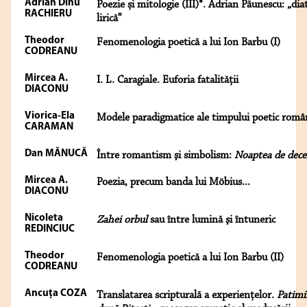
Adrian Dinu
Poezie și mitologie (III)*. Adrian Păunescu: „dia
RACHIERU
lirică”
Theodor
Fenomenologia poetică a lui Ion Barbu (I)
CODREANU
Mircea A.
I. L. Caragiale. Euforia fatalităţii
DIACONU
Viorica-Ela
Modele paradigmatice ale timpului poetic româ
CARAMAN
Dan MĂNUCĂ
Între romantism şi simbolism:
Noaptea de dec
Mircea A.
Poezia, precum banda lui Möbius...
DIACONU
Nicoleta
Zahei orbul
sau între lumină şi întuneric
REDINCIUC
Theodor
Fenomenologia poetică a lui Ion Barbu (II)
CODREANU
Ancuţa COZA
Translatarea scripturală a experienţelor.
Patimi