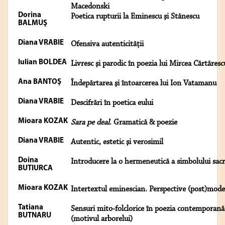
Macedonski
Dorina
Poetica rupturii la Eminescu şi Stănescu
BALMUŞ
Diana VRABIE
Ofensiva autenticităţii
Iulian BOLDEA
Livresc şi parodic în poezia lui Mircea Cărtăresc
Ana BANTOŞ
Îndepărtarea şi întoarcerea lui Ion Vatamanu
Diana VRABIE
Descifrări în poetica eului
Mioara KOZAK
Sara pe deal
. Gramatică & poezie
Diana VRABIE
Autentic, estetic şi verosimil
Doina
Introducere la o hermeneutică a simbolului sac
BUTIURCA
Mioara KOZAK
Intertextul eminescian. Perspective (post)mod
Tatiana
Sensuri mito-folclorice în poezia contemporană
BUTNARU
(motivul arborelui)