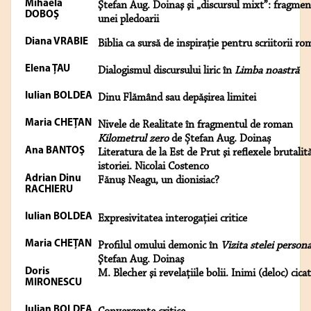
Mihaela
Ştefan Aug. Doinaş şi „discursul mixt”: fragmen
DOBOŞ
unei pledoarii
Diana VRABIE
Biblia ca sursă de inspiraţie pentru scriitorii ro
Elena ŢAU
Dialogismul discursului liric în
Limba noastră
Iulian BOLDEA
Dinu Flămând sau depăşirea limitei
Maria CHEŢAN
Nivele de Realitate în fragmentul de roman
Kilometrul zero
de Ștefan Aug. Doinaș
Ana BANTOŞ
Literatura de la Est de Prut şi reflexele brutalită
istoriei. Nicolai Costenco
Adrian Dinu
Fănuş Neagu, un dionisiac?
RACHIERU
Iulian BOLDEA
Expresivitatea interogaţiei critice
Maria CHEŢAN
Profilul omului demonic în
Vizita stelei persona
Ştefan Aug. Doinaş
Doris
M. Blecher şi revelaţiile bolii. Inimi (deloc) cica
MIRONESCU
Iulian BOLDEA