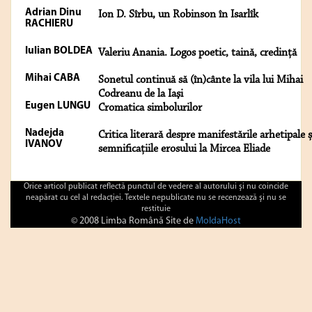
Adrian Dinu
Ion D. Sîrbu, un Robinson în Isarlîk
RACHIERU
Iulian BOLDEA
Valeriu Anania. Logos poetic, taină, credință
Mihai CABA
Sonetul continuă să (în)cânte la vila lui Mihai
Codreanu de la Iaşi
Eugen LUNGU
Cromatica simbolurilor
Nadejda
Critica literară despre manifestările arhetipale ș
IVANOV
semnificațiile erosului la Mircea Eliade
Orice articol publicat reflectă punctul de vedere al autorului şi nu coincide
neapărat cu cel al redacţiei. Textele nepublicate nu se recenzează şi nu se
restituie
© 2008 Limba Română Site de
MoldaHost