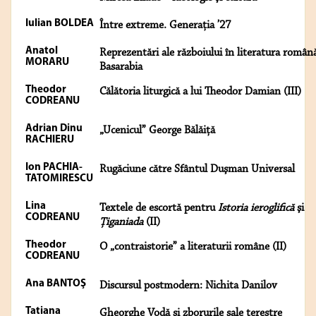
Iulian BOLDEA
Între extreme. Generaţia ’27
Anatol
Reprezentări ale războiului în literatura român
MORARU
Basarabia
Theodor
Călătoria liturgică a lui Theodor Damian (III)
CODREANU
Adrian Dinu
„Ucenicul” George Bălăiţă
RACHIERU
Ion PACHIA-
Rugăciune către Sfântul Duşman Universal
TATOMIRESCU
Lina
Textele de escortă pentru
Istoria ieroglifică
şi
CODREANU
Ţiganiada
(II)
Theodor
O „contraistorie” a literaturii române (II)
CODREANU
Ana BANTOŞ
Discursul postmodern: Nichita Danilov
Tatiana
Gheorghe Vodă şi zborurile sale terestre