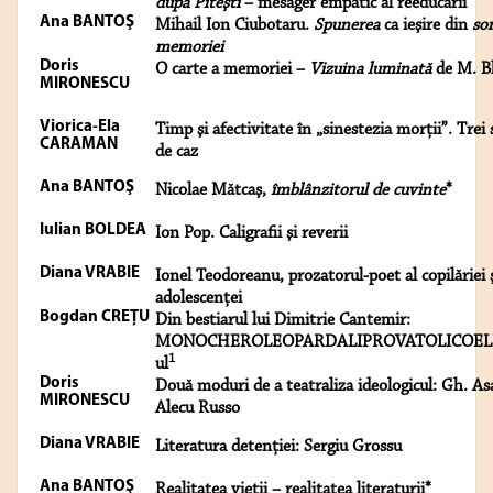
după Piteşti
– mesager empatic al reeducării
Ana BANTOŞ
Mihail Ion Ciubotaru.
Spunerea
ca ieşire din
so
memoriei
Doris
O carte a memoriei –
Vizuina luminată
de M. B
MIRONESCU
Viorica-Ela
Timp şi afectivitate în „sinestezia morţii”. Trei 
CARAMAN
de caz
Ana BANTOŞ
Nicolae Mătcaş,
îmblânzitorul de cuvinte
*
Iulian BOLDEA
Ion Pop. Caligrafii şi reverii
Diana VRABIE
Ionel Teodoreanu, prozatorul-poet al copilăriei 
adolescenţei
Bogdan CREŢU
Din bestiarul lui Dimitrie Cantemir:
MONOCHEROLEOPARDALIPROVATOLICOEL
1
ul
Doris
Două moduri de a teatraliza ideologicul: Gh. Asa
MIRONESCU
Alecu Russo
Diana VRABIE
Literatura detenţiei: Sergiu Grossu
Ana BANTOŞ
Realitatea vieţii – realitatea literaturii*