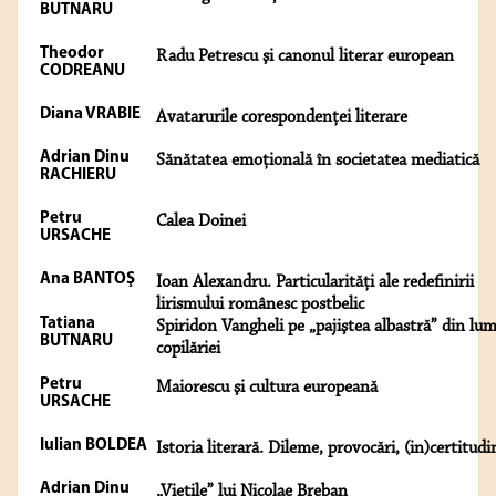
BUTNARU
Theodor
Radu Petrescu şi canonul literar european
CODREANU
Diana VRABIE
Avatarurile corespondenței literare
Adrian Dinu
Sănătatea emoţională în societatea mediatică
RACHIERU
Petru
Calea Doinei
URSACHE
Ana BANTOŞ
Ioan Alexandru. Particularități ale redefinirii
lirismului românesc postbelic
Tatiana
Spiridon Vangheli pe „pajiştea albastră” din lu
BUTNARU
copilăriei
Petru
Maiorescu şi cultura europeană
URSACHE
Iulian BOLDEA
Istoria literară. Dileme, provocări, (in)certitudi
Adrian Dinu
„Vieţile” lui Nicolae Breban