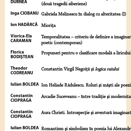
DURNEA
(două tragedii siberiene)
Inga CIOBANU
Gabriela Melinescu în dialog cu alteritatea (I)
Ion HADÂRCĂ
Mioriţa
Viorica-Ela
Temporalitatea – criteriu de definire a imaginar
CARAMAN
poetic (contemporan)
Florica
Propuneri pentru o clasificare modală a liricului
BODIŞTEAN
Theodor
Constantin Virgil Negoiţă şi
logica raiului
CODREANU
Iulian BOLDEA
Ion Heliade Rădulescu. Roluri şi măşti ale poezi
Constantin
Arcadie Suceveanu – între tradiţie şi modernita
CIOPRAGA
Constantin
Aura Christi. Introspecţie şi aventură imaginar
CIOPRAGA
Iulian BOLDEA
Romantism şi simbolism în poezia lui Alexandr