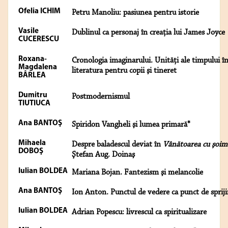
Ofelia ICHIM
Petru Manoliu: pasiunea pentru istorie
Vasile
Dublinul ca personaj în creaţia lui James Joyce
CUCERESCU
Roxana-
Cronologia imaginarului. Unităţi ale timpului î
Magdalena
literatura pentru copii şi tineret
BÂRLEA
Dumitru
Postmodernismul
TIUTIUCA
Ana BANTOŞ
Spiridon Vangheli şi lumea primară*
Mihaela
Despre baladescul deviat în
Vânătoarea cu şoim
DOBOŞ
Ştefan Aug. Doinaş
Iulian BOLDEA
Mariana Bojan. Fantezism şi melancolie
Ana BANTOŞ
Ion Anton. Punctul de vedere ca punct de spriji
Iulian BOLDEA
Adrian Popescu: livrescul ca spiritualizare