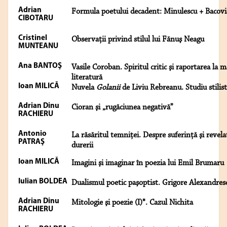
Adrian
Formula poetului decadent: Minulescu + Bacovi
CIBOTARU
Cristinel
Observaţii privind stilul lui Fănuş Neagu
MUNTEANU
Ana BANTOŞ
Vasile Coroban. Spiritul critic şi raportarea la 
literatură
Ioan MILICĂ
Nuvela
Golanii
de Liviu Rebreanu. Studiu stilist
Adrian Dinu
Cioran şi „rugăciunea negativă”
RACHIERU
Antonio
La răsăritul temniţei. Despre suferinţă şi revelaţ
PATRAŞ
durerii
Ioan MILICĂ
Imagini şi imaginar în poezia lui Emil Brumaru
Iulian BOLDEA
Dualismul poetic paşoptist. Grigore Alexandres
Adrian Dinu
Mitologie şi poezie (I)*. Cazul Nichita
RACHIERU