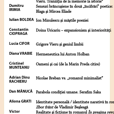
Vieru. Tranziţia de la memorie la istorie*
Dumitru
Sensuri brâncuşiene în două „încifrări” poetice:
IRIMIA
Blaga şi Mircea Eliade
Iulian BOLDEA
Ion Minulescu şi măştile poeziei
Constantin
Doina Uricariu – expansionism şi interiorităţi
CIOPRAGA
Lucia CIFOR
Grigore Vieru şi geniul limbii
Diana VRABIE
Hermeneutica lui Anton Holban
Cristinel
Oameni şi cai (de la Marin Preda citire)
MUNTEANU
Adrian Dinu
Nicolae Breban vs. „romanul minimalist”
RACHIERU
Dan MĂNUCĂ
Parabola condiţiei umane. Serafim Saka
Aliona GRATI
Identitate personală / identitate narativă în r
Zbor frânt
de Vladimir Beşleagă
Victor
Realitate şi ficţiune în romanul
În preajma revo