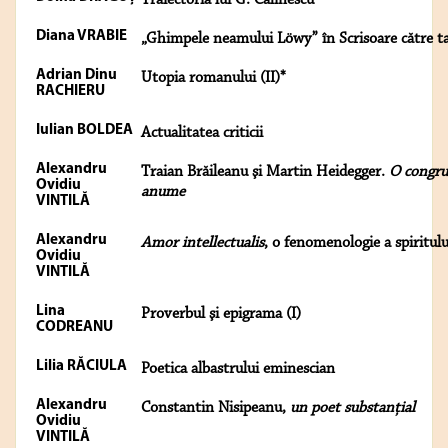
Traiectoria lui G. Călinescu
Diana VRABIE
„Ghimpele neamului Löwy” în Scrisoare către t
Adrian Dinu
Utopia romanului (II)*
RACHIERU
Iulian BOLDEA
Actualitatea criticii
Alexandru
Traian Brăileanu şi Martin Heidegger.
O congru
Ovidiu
anume
VINTILĂ
Alexandru
Amor intellectualis
, o fenomenologie a spiritulu
Ovidiu
VINTILĂ
Lina
Proverbul şi epigrama (I)
CODREANU
Lilia RĂCIULA
Poetica albastrului eminescian
Alexandru
Constantin Nisipeanu,
un poet substanţial
Ovidiu
VINTILĂ