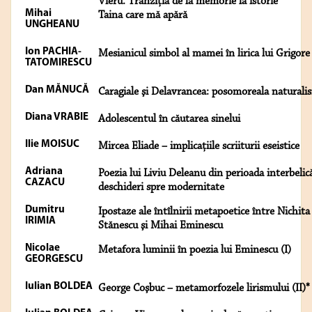
Vieru. Tranziţia de la memorie la istorie*
Mihai
Taina care mă apără
UNGHEANU
Ion PACHIA-
Mesianicul simbol al mamei în lirica lui Grigore
TATOMIRESCU
Dan MĂNUCĂ
Caragiale şi Delavrancea: posomoreala naturali
Diana VRABIE
Adolescentul în căutarea sinelui
Ilie MOISUC
Mircea Eliade – implicaţiile scriiturii eseistice
Adriana
Poezia lui Liviu Deleanu din perioada interbelic
CAZACU
deschideri spre modernitate
Dumitru
Ipostaze ale întîlnirii metapoetice între Nichita
IRIMIA
Stănescu şi Mihai Eminescu
Nicolae
Metafora luminii în poezia lui Eminescu (I)
GEORGESCU
Iulian BOLDEA
George Coşbuc – metamorfozele lirismului (II)*