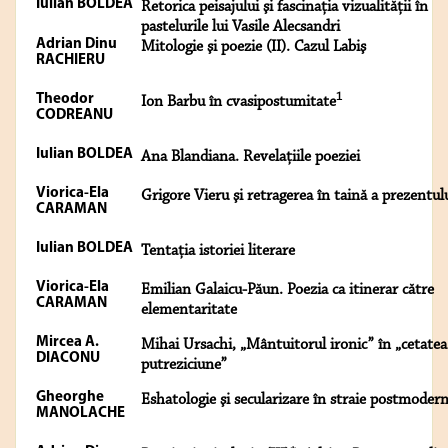
Iulian BOLDEA
Retorica peisajului şi fascinaţia vizualităţii în
pastelurile lui Vasile Alecsandri
Adrian Dinu
Mitologie şi poezie (II). Cazul Labiş
RACHIERU
1
Theodor
Ion Barbu în cvasipostumitate
CODREANU
Iulian BOLDEA
Ana Blandiana. Revelaţiile poeziei
Viorica-Ela
Grigore Vieru şi retragerea în taină a prezentul
CARAMAN
Iulian BOLDEA
Tentaţia istoriei literare
Viorica-Ela
Emilian Galaicu-Păun. Poezia ca itinerar către
CARAMAN
elementaritate
Mircea A.
Mihai Ursachi, „Mântuitorul ironic” în „cetatea
DIACONU
putreziciune”
Gheorghe
Eshatologie şi secularizare în straie postmoder
MANOLACHE