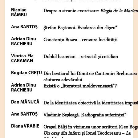
Nicolae
Despre o stranie exorcizare:
Elegia de la Marie
RÂMBU
Ana BANTOŞ
Ştefan Baştovoi. Evadarea din clişeu*
Adrian Dinu
Constanţa Buzea – cenzura lucidităţii
RACHIERU
Viorica-Ela
Dublul bacovian – retractil şi cotidian
CARAMAN
Bogdan CREŢU
Din bestiarul lui Dimitrie Cantemir: Brehnacea 
căutarea adevărului
Adrian Dinu
Există o „literatură moldovenească”?
RACHIERU
Dan MĂNUCĂ
De la identitatea obiectivă la identitatea impus
Ana BANTOŞ
Vladimir Beşleagă. Radiografia suferinţei*
Diana VRABIE
Oraşul Bălţi în viziunea unor scriitori (Geo Bog
Un oraş din infern
şi Ionel Teodoreanu –
La