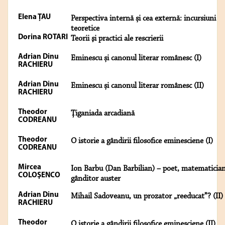
Elena ŢAU
Perspectiva internă și cea externă: incursiuni
teoretice
Dorina ROTARI
Teorii şi practici ale rescrierii
Adrian Dinu
Eminescu și canonul literar românesc (I)
RACHIERU
Adrian Dinu
Eminescu și canonul literar românesc (II)
RACHIERU
Theodor
Țiganiada arcadiană
CODREANU
Theodor
O istorie a gândirii filosofice eminesciene (I)
CODREANU
Mircea
Ion Barbu (Dan Barbilian) – poet, matematician
COLOŞENCO
gânditor auster
Adrian Dinu
Mihail Sadoveanu, un prozator „reeducat”? (II)
RACHIERU
Theodor
O istorie a gândirii filosofice eminesciene (II)