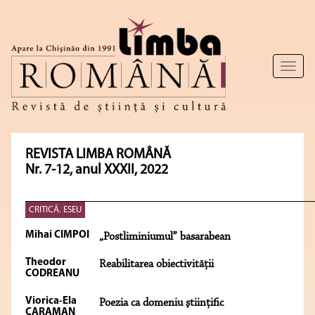
Toggl
naviga
REVISTA LIMBA ROMÂNĂ
Nr. 7-12, anul XXXII, 2022
CRITICĂ. ESEU
Mihai CIMPOI
„Postliminiumul” basarabean
Theodor
Reabilitarea obiectivităţii
CODREANU
Viorica-Ela
Poezia ca domeniu ştiinţific
CARAMAN