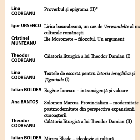
Lina
Proverbul şi epigrama (II)*
CODREANU
Igor URSENCO
Lirica basarabeană, un caz de
Verwandelte
al ma
culturale românești
Cristinel
Ilie Moromete – filozoful. Un argument
MUNTEANU
Theodor
Călătoria liturgică a lui Theodor Damian (I)
CODREANU
Lina
Textele de escortă pentru
Istoria ieroglifică
şi
CODREANU
Ţiganiada
(I)
Iulian BOLDEA
Eugène Ionesco – intransigenţă şi valoare
Ana BANTOŞ
Solomon Marcus. Provincialism – modernitate
postmodernitate din perspectiva expansiunii
cunoașterii
Theodor
Călătoria liturgică a lui Theodor Damian (II)
CODREANU
Iulian BOLDEA
Mircea Eliade – ideologie şi cultură