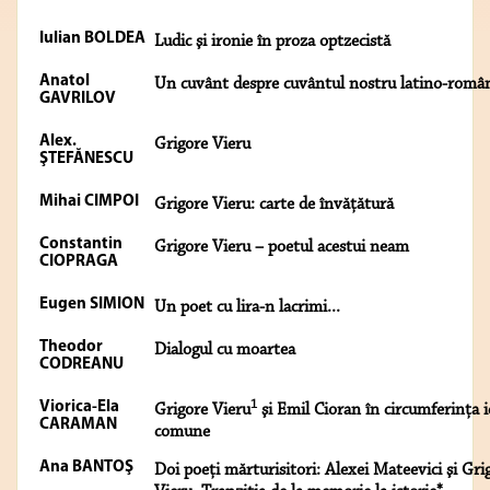
Iulian BOLDEA
Ludic şi ironie în proza optzecistă
Anatol
Un cuvânt despre cuvântul nostru latino-româ
GAVRILOV
Alex.
Grigore Vieru
ŞTEFĂNESCU
Mihai CIMPOI
Grigore Vieru: carte de învăţătură
Constantin
Grigore Vieru – poetul acestui neam
CIOPRAGA
Eugen SIMION
Un poet cu lira-n lacrimi...
Theodor
Dialogul cu moartea
CODREANU
1
Viorica-Ela
Grigore Vieru
şi Emil Cioran în circumferinţa i
CARAMAN
comune
Ana BANTOŞ
Doi poeţi mărturisitori: Alexei Mateevici şi Gri