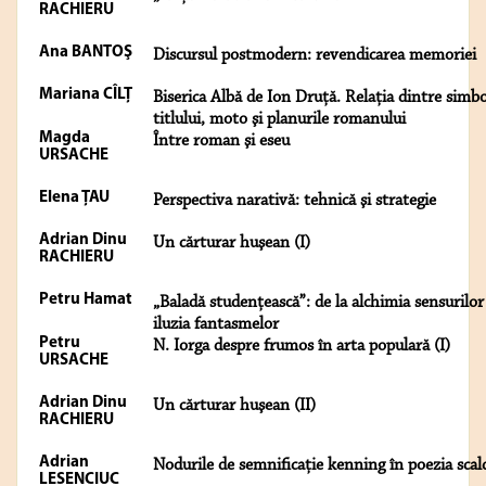
RACHIERU
Ana BANTOŞ
Discursul postmodern: revendicarea memoriei
Mariana CÎLȚ
Biserica Albă de Ion Druță. Relaţia dintre simbo
titlului, moto şi planurile romanului
Magda
Între roman şi eseu
URSACHE
Elena ŢAU
Perspectiva narativă: tehnică şi strategie
Adrian Dinu
Un cărturar huşean (I)
RACHIERU
Petru Hamat
„Baladă studențească”: de la alchimia sensurilor
iluzia fantasmelor
Petru
N. Iorga despre frumos în arta populară (I)
URSACHE
Adrian Dinu
Un cărturar huşean (II)
RACHIERU
Adrian
Nodurile de semnificație kenning în poezia scal
LESENCIUC