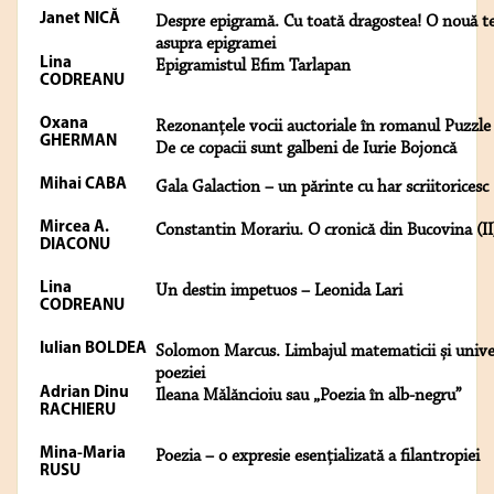
Janet NICĂ
Despre epigramă. Cu toată dragostea! O nouă t
asupra epigramei
Lina
Epigramistul Efim Tarlapan
CODREANU
Oxana
Rezonanțele vocii auctoriale în romanul Puzzle
GHERMAN
De ce copacii sunt galbeni de Iurie Bojoncă
Mihai CABA
Gala Galaction – un părinte cu har scriitoricesc
Mircea A.
Constantin Morariu. O cronică din Bucovina (II
DIACONU
Lina
Un destin impetuos – Leonida Lari
CODREANU
Iulian BOLDEA
Solomon Marcus. Limbajul matematicii și unive
poeziei
Adrian Dinu
Ileana Mălăncioiu sau „Poezia în alb-negru”
RACHIERU
Mina-Maria
Poezia – o expresie esențializată a filantropiei
RUSU