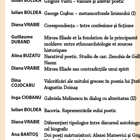
Iulian BOLDEA
Grigore Vieru – valoare şi adevăr poetic
Iulian BOLDEA
George Coşbuc – metamorfozele lirismului (I)
Diana VRABIE
Corespondenţa – între confesiune şi ficţiune
Guillaume
Mircea Eliade et la fondation de la principauté
DURAND
moldave: entre ethnoarchéologie et sources
historiques
Alina BUZATU
Narativul poetic. Studiu de caz:
Zenobia
de Gell
Naum
Diana VRABIE
Mircea Eliade sau contradicţiile unui spirit
Dina
Valorificări ale mitului grecesc în poezia lui Şte
COJOCARU
Augustin Doinaş
Inga CIOBANU
Gabriela Melinescu în dialog cu alteritatea (II)
Iulian BOLDEA
Bacovia. Reprezentările eului poetic
Diana VRABIE
Diferenţieri tipologice între discursul autobiogra
cel biografic
Ana BANTOŞ
Doi poeţi mărturisitori: Alexei Mateevici şi Gri