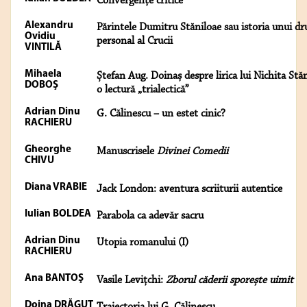
Convergenţe critice
Alexandru
Părintele Dumitru Stăniloae sau istoria unui d
Ovidiu
personal al Crucii
VINTILĂ
Mihaela
Ștefan Aug. Doinaș despre lirica lui Nichita Stă
DOBOŞ
o lectură „trialectică”
Adrian Dinu
G. Călinescu – un estet cinic?
RACHIERU
Gheorghe
Manuscrisele
Divinei Comedii
CHIVU
Diana VRABIE
Jack London: aventura scriiturii autentice
Iulian BOLDEA
Parabola ca adevăr sacru
Adrian Dinu
Utopia romanului (I)
RACHIERU
Ana BANTOŞ
Vasile Levițchi:
Zborul căderii sporește uimit
Doina DRĂGUŢ