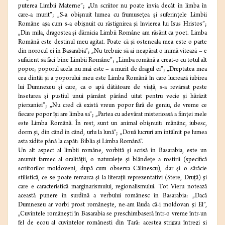
puterea Limbii Materne”; „Un scriitor nu poate învia decât în limba în
care-a murit”; „S-a obişnuit lumea cu frumuseţea şi suferinţele Limbii
Române aşa cum s-a obişnuit cu răstignirea şi învierea lui Isus Hristos”;
„Din mila, dragostea şi dărnicia Limbii Române am răsărit ca poet. Limba
Română este destinul meu agitat. Poate că şi osteneala mea este o parte
din norocul ei în Basarabia”; „Nu trebuie să ai neapărat o inimă vitează – e
suficient să faci bine Limbii Române”; „Limba română a creat-o cu totul alt
popor; poporul acela nu mai este – a murit de dragul ei”; „Dreptatea mea
cea dintâi şi a poporului meu este Limba Română în care lucrează iubirea
lui Dumnezeu şi care, ca o apă dătătoare de viaţă, s-a revărsat peste
însetarea şi pustiul unui pământ părând uitat pentru vecie şi hărăzit
pierzaniei”; „Nu cred că există vreun popor fără de geniu, de vreme ce
fiecare popor îşi are limba sa”; „Partea cu adevărat misterioasă a fiinţei mele
este Limba Română. În rest, sunt un animal obişnuit: mănânc, iubesc,
dorm şi, din când în când, urlu la lună”; „Două lucruri am întâlnit pe lumea
asta zidite până la capăt: Biblia şi Limba Română”.
Un alt aspect al limbii române, vorbită şi scrisă în Basarabia, este un
anumit farmec al oralităţii, o naturaleţe şi blândeţe a rostirii (specifică
scriitorilor moldoveni, după cum observa Călinescu), dar şi o sărăcie
stilistică, ce se poate remarca şi la literaţii reprezentativi (Stere, Druţă) şi
care e caracteristică marginarismului, regionalismului. Tot Vieru notează
această punere în surdină a verbului românesc în Basarabia: „Dacă
Dumnezeu ar vorbi prost româneşte, ne-am lăuda că-i moldovan şi El”,
„Cuvintele româneşti în Basarabia se preschimbaseră într-o vreme într-un
fel de ecou al cuvintelor româneşti din Ţară: acestea strigau întregi şi