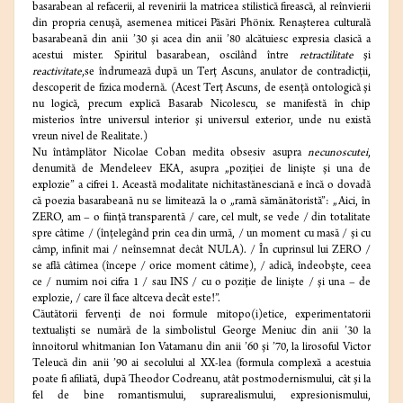
basarabean al refacerii, al revenirii la matricea stilistică firească, al reînvierii
din propria cenuşă, asemenea miticei Păsări Phönix. Renaşterea culturală
basarabeană din anii ’30 şi acea din anii ’80 alcătuiesc expresia clasică a
acestui mister. Spiritul basarabean, oscilând între
retractilitate
şi
reactivitate
,se îndrumează după un Terţ Ascuns, anulator de contradicţii,
descoperit de fizica modernă. (Acest Terţ Ascuns, de esenţă ontologică şi
nu logică, precum explică Basarab Nicolescu, se manifestă în chip
misterios între universul interior şi universul exterior, unde nu există
vreun nivel de Realitate.)
Nu întâmplător Nicolae Coban medita obsesiv asupra
necunoscutei
,
denumită de Mendeleev EKA, asupra „poziţiei de linişte şi una de
explozie” a cifrei 1. Această modalitate nichitastănesciană e încă o dovadă
că poezia basarabeană nu se limitează la o „ramă sămănătoristă”: „Aici, în
ZERO, am – o fiinţă transparentă / care, cel mult, se vede / din totalitate
spre câtime / (înţelegând prin cea din urmă, / un moment cu masă / şi cu
câmp, infinit mai / neînsemnat decât NULA). / În cuprinsul lui ZERO /
se află câtimea (începe / orice moment câtime), / adică, îndeobşte, ceea
ce / numim noi cifra 1 / sau INS / cu o poziţie de linişte / şi una – de
explozie, / care îl face altceva decât este!”.
Căutătorii fervenţi de noi formule mitopo(i)etice, experimentatorii
textualişti se numără de la simbolistul George Meniuc din anii ’30 la
înnoitorul whitmanian Ion Vatamanu din anii ’60 şi ’70, la lirosoful Victor
Teleucă din anii ’90 ai secolului al XX-lea (formula complexă a acestuia
poate fi afiliată, după Theodor Codreanu, atât postmodernismului, cât şi la
fel de bine romantismului, suprarealismului, expresionismului,