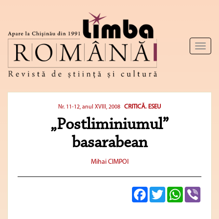
Toggl
naviga
CRITICĂ. ESEU
Nr. 11-12, anul XVIII, 2008
„Postliminiumul”
basarabean
Mihai CIMPOI
Facebook
Twitter
WhatsApp
Viber