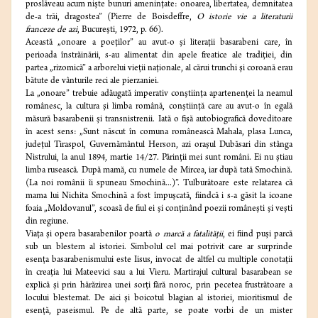
proslăveau acum nişte bunuri ameninţate: onoarea, libertatea, demnitatea
de-a trăi, dragostea” (Pierre de Boisdeffre,
O istorie vie a literaturii
franceze de azi
, Bucureşti, 1972, p. 66).
Această „onoare a poeţilor” au avut-o şi literaţii basarabeni care, în
perioada înstrăinării, s-au alimentat din apele freatice ale tradiţiei, din
partea „rizomică” a arborelui vieţii naţionale, al cărui trunchi şi coroană erau
bătute de vânturile reci ale pierzaniei.
La „onoare” trebuie adăugată imperativ conştiinţa apartenenţei la neamul
românesc, la cultura şi limba română, conştiinţă care au avut-o în egală
măsură basarabenii şi transnistrenii. Iată o fişă autobiografică doveditoare
în acest sens: „Sunt născut în comuna românească Mahala, plasa Lunca,
judeţul Tiraspol, Guvernământul Herson, azi oraşul Dubăsari din stânga
Nistrului, la anul 1894, martie 14/27. Părinţii mei sunt români. Ei nu ştiau
limba rusească. După mamă, cu numele de Mircea, iar după tată Smochină.
(La noi românii îi spuneau Smochină...)”. Tulburătoare este relatarea că
mama lui Nichita Smochină a fost împuşcată, fiindcă i s-a găsit la icoane
foaia „Moldovanul”, scoasă de fiul ei şi conţinând poezii româneşti şi veşti
din regiune.
Viaţa şi opera basarabenilor poartă
o marcă a fatalităţii
, ei fiind puşi parcă
sub un blestem al istoriei. Simbolul cel mai potrivit care ar surprinde
esenţa basarabenismului este Iisus, invocat de altfel cu multiple conotaţii
în creaţia lui Mateevici sau a lui Vieru. Martirajul cultural basarabean se
explică şi prin hărăzirea unei sorţi fără noroc, prin pecetea frustrătoare a
locului blestemat. De aici şi boicotul blagian al istoriei, mioritismul de
esenţă, paseismul. Pe de altă parte, se poate vorbi de un mister