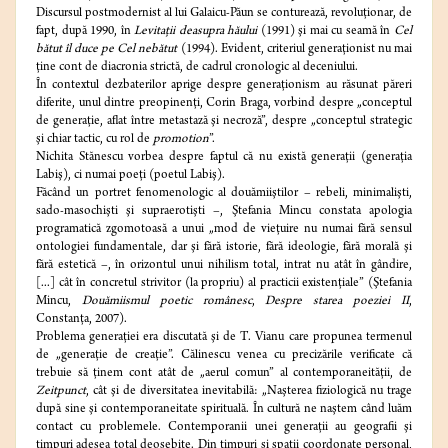
Discursul postmodernist al lui Galaicu-Păun se conturează, revoluţionar, de
fapt, după 1990, în
Levitaţii deasupra hăului
(1991) şi mai cu seamă în
Cel
bătut îl duce pe Cel nebătut
(1994). Evident, criteriul generaţionist nu mai
ţine cont de diacronia strictă, de cadrul cronologic al deceniului.
În contextul dezbaterilor aprige despre generaţionism au răsunat păreri
diferite, unul dintre preopinenţi, Corin Braga, vorbind despre „conceptul
de generaţie, aflat între metastază şi necroză”, despre „conceptul strategic
şi chiar tactic, cu rol de
promotion
”.
Nichita Stănescu vorbea despre faptul că nu există generaţii (generaţia
Labiş), ci numai poeţi (poetul Labiş).
Făcând un portret fenomenologic al douămiiştilor – rebeli, minimalişti,
sado-masochişti şi supraerotişti –, Ştefania Mincu constata apologia
programatică zgomotoasă a unui „mod de vieţuire nu numai fără sensul
ontologiei fundamentale, dar şi fără istorie, fără ideologie, fără morală şi
fără estetică –, în orizontul unui nihilism total, intrat nu atât în gândire,
[...] cât în concretul strivitor (la propriu) al practicii existenţiale” (Ştefania
Mincu,
Douămiismul poetic românesc
,
Despre starea poeziei II
,
Constanţa, 2007).
Problema generaţiei era discutată şi de T. Vianu care propunea termenul
de „generaţie de creaţie”. Călinescu venea cu precizările verificate că
trebuie să ţinem cont atât de „aerul comun” al contemporaneităţii, de
Zeitpunct
, cât şi de diversitatea inevitabilă: „Naşterea fiziologică nu trage
după sine şi contemporaneitate spirituală. În cultură ne naştem când luăm
contact cu problemele. Contemporanii unei generaţii au geografii şi
timpuri adesea total deosebite. Din timpuri şi spaţii coordonate personal,