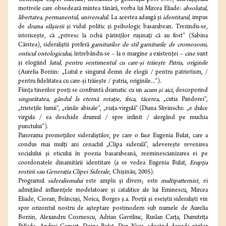
motivele care obsedează mintea tânără, vorba lui Mircea Eliade:
absolutul,
libertatea, permanentul, universalul
. La acestea adaugă şi
identitarul
, impus
de
drama sfâşierii
şi vidul politic şi psihologic basarabean. Trezindu-se,
istoriceşte, că „privesc la ochii părinţilor ruşinaţi că au fost” (Sabina
Cârstea), sideraliştii preferă
garniturilor de stil garniturile de cromozomi,
onticul ontologicului,
întrebându-se – la o margine a existenţei –
cine
sunt
şi elogiind
lutul, pentru sentimentul cu care-şi trăieşte Patria, originile
(Aurelia Borzin: „Lutul e singurul demn de elogii / pentru patriotism, /
pentru fidelitatea cu care-şi trăieşte / patria, originile...”).
Fiinţa tinerilor poeţi se confruntă dramatic cu un
acum şi aici
, descoperind
singurătatea, gândul la eternă rotaţie, frica, tăcerea,
„cutia Pandorei”,
„tristeţile lumii”, „rănile abisale”, „viaţa-virgulă” (Diana Slivinschi: „e dulce
virgula / ea deschide drumul / spre infinit / alergând pe muchia
punctului”).
Panorama promoţiilor sideraliştilor, pe care o face Eugenia Bulat, care a
condus mai mulţi ani cenaclul „Clipa siderală”, adevereşte revenirea
socialului şi eticului în poezia basarabeană, reeminescianizarea ei pe
coordonatele dinamitării identitare (a se vedea Eugenia Bulat,
Erupţia
rostirii sau Generaţia Clipei Siderale
, Chişinău, 2005).
Programul
sideralismului
este amplu şi divers; este
multipatternist
, ei
admiţând influenţele modelatoare şi catalitice ale lui Eminescu, Mircea
Eliade, Cioran, Brâncuşi, Noica, Borges ş.a. Poeţii şi eseiştii sideralişti vin
spre orizontul nostru de aşteptare postmodern sub numele de Aurelia
Borzin, Alexandru Cosmescu, Adrian Gavriliuc, Ruslan Carţa, Dumitriţa