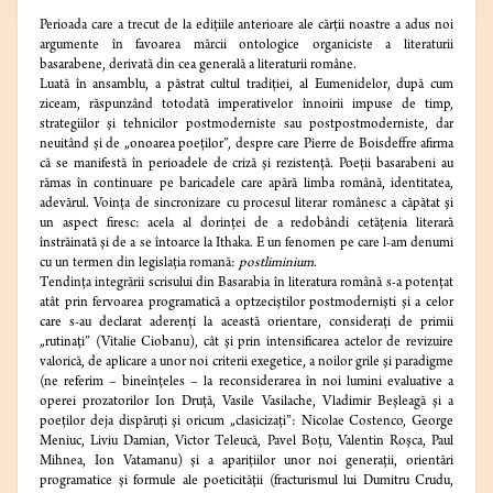
Perioada care a trecut de la ediţiile anterioare ale cărţii noastre a adus noi
argumente în favoarea mărcii ontologice organiciste a literaturii
basarabene, derivată din cea generală a literaturii române.
Luată în ansamblu, a păstrat cultul tradiţiei, al Eumenidelor, după cum
ziceam, răspunzând totodată imperativelor înnoirii impuse de timp,
strategiilor şi tehnicilor postmoderniste sau postpostmoderniste, dar
neuitând şi de „onoarea poeţilor”, despre care Pierre de Boisdeffre afirma
că se manifestă în perioadele de criză şi rezistenţă. Poeţii basarabeni au
rămas în continuare pe baricadele care apără limba română, identitatea,
adevărul. Voinţa de sincronizare cu procesul literar românesc a căpătat şi
un aspect firesc: acela al dorinţei de a redobândi cetăţenia literară
înstrăinată şi de a se întoarce la Ithaka. E un fenomen pe care l-am denumi
cu un termen din legislaţia romană:
postliminium
.
Tendinţa integrării scrisului din Basarabia în literatura română s-a potenţat
atât prin fervoarea programatică a optzeciştilor postmodernişti şi a celor
care s-au declarat aderenţi la această orientare, consideraţi de primii
„rutinaţi” (Vitalie Ciobanu), cât şi prin intensificarea actelor de revizuire
valorică, de aplicare a unor noi criterii exegetice, a noilor grile şi paradigme
(ne referim – bineînţeles – la reconsiderarea în noi lumini evaluative a
operei prozatorilor Ion Druţă, Vasile Vasilache, Vladimir Beşleagă şi a
poeţilor deja dispăruţi şi oricum „clasicizaţi”: Nicolae Costenco, George
Meniuc, Liviu Damian, Victor Teleucă, Pavel Boţu, Valentin Roşca, Paul
Mihnea, Ion Vatamanu) şi a apariţiilor unor noi generaţii, orientări
programatice şi formule ale poeticităţii (fracturismul lui Dumitru Crudu,