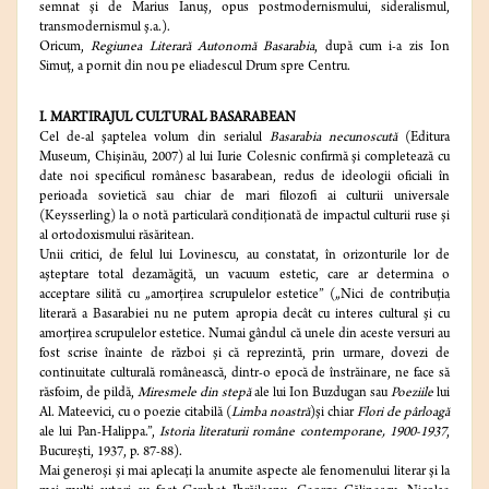
semnat şi de Marius Ianuş, opus postmodernismului, sideralismul,
transmodernismul ş.a.).
Oricum,
Regiunea Literară Autonomă Basarabia
, după cum i-a zis Ion
Simuţ, a pornit din nou pe eliadescul Drum spre Centru.
I. MARTIRAJUL CULTURAL BASARABEAN
Cel de-al şaptelea volum din serialul
Basarabia necunoscută
(Editura
Museum, Chişinău, 2007) al lui Iurie Colesnic confirmă şi completează cu
date noi specificul românesc basarabean, redus de ideologii oficiali în
perioada sovietică sau chiar de mari filozofi ai culturii universale
(Keysserling) la o notă particulară condiţionată de impactul culturii ruse şi
al ortodoxismului răsăritean.
Unii critici, de felul lui Lovinescu, au constatat, în orizonturile lor de
aşteptare total dezamăgită, un vacuum estetic, care ar determina o
acceptare silită cu „amorţirea scrupulelor estetice” („Nici de contribuţia
literară a Basarabiei nu ne putem apropia decât cu interes cultural şi cu
amorţirea scrupulelor estetice. Numai gândul că unele din aceste versuri au
fost scrise înainte de război şi că reprezintă, prin urmare, dovezi de
continuitate culturală românească, dintr-o epocă de înstrăinare, ne face să
răsfoim, de pildă,
Miresmele din stepă
ale lui Ion Buzdugan sau
Poeziile
lui
Al. Mateevici, cu o poezie citabilă (
Limba noastră
)şi chiar
Flori de pârloagă
ale lui Pan-Halippa.”,
Istoria literaturii române contemporane, 1900-1937
,
Bucureşti, 1937, p. 87-88).
Mai generoşi şi mai aplecaţi la anumite aspecte ale fenomenului literar şi la