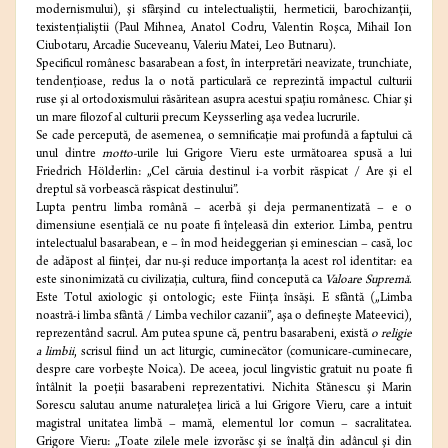
modernismului), şi sfârşind cu intelectualiştii, hermeticii, barochizanţii,
texistenţialiştii (Paul Mihnea, Anatol Codru, Valentin Roşca, Mihail Ion
Ciubotaru, Arcadie Suceveanu, Valeriu Matei, Leo Butnaru).
Specificul românesc basarabean a fost, în interpretări neavizate, trunchiate,
tendenţioase, redus la o notă particulară ce reprezintă impactul culturii
ruse şi al ortodoxismului răsăritean asupra acestui spaţiu românesc. Chiar şi
un mare filozof al culturii precum Keysserling aşa vedea lucrurile.
Se cade percepută, de asemenea, o semnificaţie mai profundă a faptului că
unul dintre
motto-
urile lui Grigore Vieru este următoarea spusă a lui
Friedrich Hölderlin: „Cel căruia destinul i-a vorbit răspicat / Are şi el
dreptul să vorbească răspicat destinului”.
Lupta pentru limba română – acerbă şi deja permanentizată – e o
dimensiune esenţială ce nu poate fi înţeleasă din exterior. Limba, pentru
intelectualul basarabean, e – în mod heideggerian şi eminescian – casă, loc
de adăpost al fiinţei, dar nu-şi reduce importanţa la acest rol identitar: ea
este sinonimizată cu civilizaţia, cultura, fiind concepută ca
Valoare Supremă
.
Este Totul axiologic şi ontologic; este Fiinţa însăşi. E sfântă („Limba
noastră-i limba sfântă / Limba vechilor cazanii”, aşa o defineşte Mateevici),
reprezentând sacrul. Am putea spune că, pentru basarabeni, există
o religie
a limbii
, scrisul fiind un act liturgic, cuminecător (comunicare-cuminecare,
despre care vorbeşte Noica). De aceea, jocul lingvistic gratuit nu poate fi
întâlnit la poeţii basarabeni reprezentativi. Nichita Stănescu şi Marin
Sorescu salutau anume naturaleţea lirică a lui Grigore Vieru, care a intuit
magistral unitatea limbă – mamă, elementul lor comun – sacralitatea.
Grigore Vieru: „Toate zilele mele izvorăsc şi se înalţă din adâncul şi din