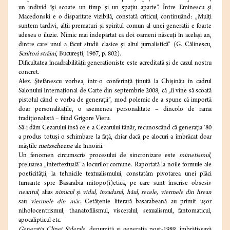
un individ îşi scoate un timp şi un spaţiu aparte”. Între Eminescu şi
Macedonski e o disparitate vizibilă, constată criticul, continuând: „Mulţi
suntem tardivi, alţii prematuri şi spiritul comun al unei generaţii e foarte
adesea o iluzie. Nimic mai îndepărtat ca doi oameni născuţi în acelaşi an,
dintre care unul a făcut studii clasice şi altul jurnalistică” (G. Călinescu,
Scriitori străini
, Bucureşti, 1967, p. 802).
Dificultatea încadrabilităţii generaţioniste este acreditată şi de cazul nostru
concret.
Alex. Ştefănescu vorbea, într-o conferinţă ţinută la Chişinău în cadrul
Salonului Internaţional de Carte din septembrie 2008, că „îi vine să scoată
pistolul când e vorba de generaţii”, mod polemic de a spune că importă
doar personalităţile, o asemenea personalitate – dincolo de rama
tradiţionalistă – fiind Grigore Vieru.
Să-i dăm Cezarului însă ce e a Cezarului tânăr, recunoscând că generaţia ’80
a produs totuşi o schimbare la faţă, chiar dacă pe alocuri a îmbrăcat doar
măştile
nietzscheene
ale înnoirii.
Un fenomen circumscris procesului de sincronizare este
mimetismul
,
preluarea „intertextuală” a locurilor comune. Raportată la noile formule ale
poeticităţii, la tehnicile textualismului, constatăm pivotarea unei plăci
turnante spre Basarabia mitopo(i)etică, pe care sunt înscrise obsesiv
neantul
, alias
nimicul
şi
vidul, înzadarul, hăul, recele, viermele din hrean
sau
viermele din măr
. Cetăţenie literară basarabeană au primit uşor
niholocentrismul, thanatofilismul, visceralul, sexualismul, fantomaticul,
apocalipticul etc.
Generaţia Clipei Siderale
, denumită şi generaţia post-1989, îmbrăţişează