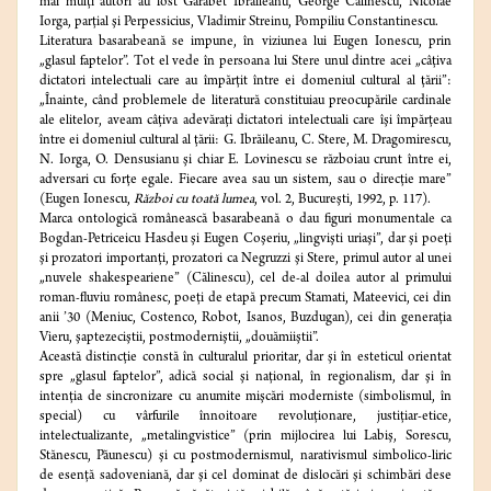
mai mulţi autori au fost Garabet Ibrăileanu, George Călinescu, Nicolae
Iorga, parţial şi Perpessicius, Vladimir Streinu, Pompiliu Constantinescu.
Literatura basarabeană se impune, în viziunea lui Eugen Ionescu, prin
„glasul faptelor”. Tot el vede în persoana lui Stere unul dintre acei „câţiva
dictatori intelectuali care au împărţit între ei domeniul cultural al ţării”:
„Înainte, când problemele de literatură constituiau preocupările cardinale
ale elitelor, aveam câţiva adevăraţi dictatori intelectuali care îşi împărţeau
între ei domeniul cultural al ţării: G. Ibrăileanu, C. Stere, M. Dragomirescu,
N. Iorga, O. Densusianu şi chiar E. Lovinescu se războiau crunt între ei,
adversari cu forţe egale. Fiecare avea sau un sistem, sau o direcţie mare”
(Eugen Ionescu,
Război cu toată lumea
, vol. 2, Bucureşti, 1992, p. 117).
Marca ontologică românească basarabeană o dau figuri monumentale ca
Bogdan-Petriceicu Hasdeu şi Eugen Coşeriu, „lingvişti uriaşi”, dar şi poeţi
şi prozatori importanţi, prozatori ca Negruzzi şi Stere, primul autor al unei
„nuvele shakespeariene” (Călinescu), cel de-al doilea autor al primului
roman-fluviu românesc, poeţi de etapă precum Stamati, Mateevici, cei din
anii ’30 (Meniuc, Costenco, Robot, Isanos, Buzdugan), cei din generaţia
Vieru, şaptezeciştii, postmoderniştii, „douămiiştii”.
Această distincţie constă în culturalul prioritar, dar şi în esteticul orientat
spre „glasul faptelor”, adică social şi naţional, în regionalism, dar şi în
intenţia de sincronizare cu anumite mişcări moderniste (simbolismul, în
special) cu vârfurile înnoitoare revoluţionare, justiţiar-etice,
intelectualizante, „metalingvistice” (prin mijlocirea lui Labiş, Sorescu,
Stănescu, Păunescu) şi cu postmodernismul, narativismul simbolico-liric
de esenţă sadoveniană, dar şi cel dominat de dislocări şi schimbări dese