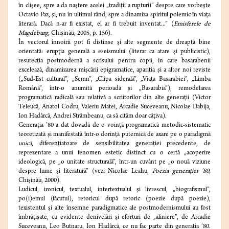
în clişee, spre a da naştere acelei „tradiţii a rupturii” despre care vorbeşte
Octavio Paz, şi, nu în ultimul rând, spre a dinamiza spiritul polemic în viaţa
literară. Dacă n-ar fi existat, el ar fi trebuit inventat...” (
Emisferele de
Magdeburg,
Chişinău, 2005, p. 156).
În vectorul înnoirii pot fi distinse şi alte segmente de dreaptă bine
orientată: erupţia generală a eseismului (literar ca atare şi publicistic),
resurecţia postmodernă a scrisului pentru copii, în care basarabenii
excelează, dinamizarea mişcării epigramatice, apariţia şi a altor noi reviste
(„Sud-Est cultural”, „Semn”, „Clipa siderală”, „Viaţa Basarabiei”, „Limba
Română”, într-o anumită perioadă şi „Basarabia”), remodelarea
programatică radicală sau relativă a scriitorilor din alte generaţii (Victor
Teleucă, Anatol Codru, Valeriu Matei, Arcadie Suceveanu, Nicolae Dabija,
Ion Hadârcă, Andrei Strâmbeanu, ca să cităm doar câţiva).
Generaţia ’80 a dat dovadă de o voinţă programatică metodic-sistematic
teoretizată şi manifestată într-o dorinţă puternică de axare pe o paradigmă
unică
, diferenţiatoare de sensibilitatea generaţiei precedente, de
reprezentare a unui fenomen estetic distinct cu o certă „acoperire
ideologică, pe „o unitate structurală”, într-un cuvânt pe „o nouă viziune
despre lume şi literatură” (vezi Nicolae Leahu,
Poezia generaţiei ’80,
Chişinău, 2000).
Ludicul, ironicul, textualul, intertextualul şi livrescul, „biografismul”,
po(i)emul (făcutul), retoricul după retoric (poezie după poezie),
texistentul şi alte însemne paradigmatice ale postmodernismului au fost
îmbrăţişate, cu evidente denivelări şi eforturi de „aliniere”, de Arcadie
Suceveanu, Leo Butnaru, Ion Hadârcă, ce nu fac parte din generaţia ’80.