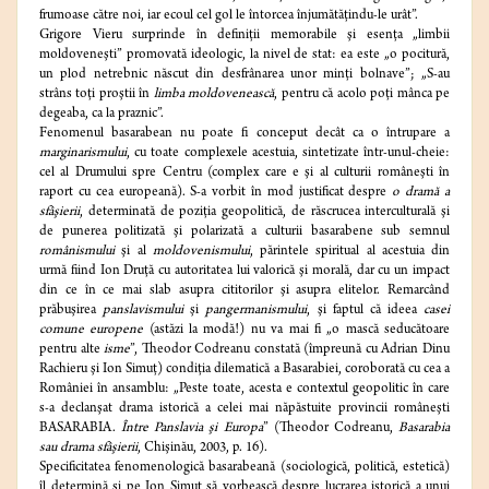
frumoase către noi, iar ecoul cel gol le întorcea înjumătăţindu-le urât”.
Grigore Vieru surprinde în definiţii memorabile şi esenţa „limbii
moldoveneşti” promovată ideologic, la nivel de stat: ea este „o pocitură,
un plod netrebnic născut din desfrânarea unor minţi bolnave”; „S-au
strâns toţi proştii în
limba moldovenească
, pentru că acolo poţi mânca pe
degeaba, ca la praznic”.
Fenomenul basarabean nu poate fi conceput decât ca o întrupare a
marginarismului
, cu toate complexele acestuia, sintetizate într-unul-cheie:
cel al Drumului spre Centru (complex care e şi al culturii româneşti în
raport cu cea europeană). S-a vorbit în mod justificat despre
o dramă a
sfâşierii
, determinată de poziţia geopolitică, de răscrucea interculturală şi
de punerea politizată şi polarizată a culturii basarabene sub semnul
românismului
şi al
moldovenismului
, părintele spiritual al acestuia din
urmă fiind Ion Druţă cu autoritatea lui valorică şi morală, dar cu un impact
din ce în ce mai slab asupra cititorilor şi asupra elitelor. Remarcând
prăbuşirea
panslavismului
şi
pangermanismului
, şi faptul că ideea
casei
comune europene
(astăzi la modă!) nu va mai fi „o mască seducătoare
pentru alte
isme
”, Theodor Codreanu constată (împreună cu Adrian Dinu
Rachieru şi Ion Simuţ) condiţia dilematică a Basarabiei, coroborată cu cea a
României în ansamblu: „Peste toate, acesta e contextul geopolitic în care
s-a declanşat drama istorică a celei mai năpăstuite provincii româneşti
BASARABIA.
Între Panslavia şi Europa
” (Theodor Codreanu,
Basarabia
sau drama sfâşierii
, Chişinău, 2003, p. 16).
Specificitatea fenomenologică basarabeană (sociologică, politică, estetică)
îl determină şi pe Ion Simuţ să vorbească despre lucrarea istorică a unui