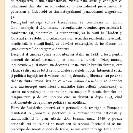
de perspectivă. Rama sămănătoristă, viabilă până astăzi şi conjugată cu
baladismul dramatic, au convieţuit cu intelectualismul proustian-camil-
petrescian şi îndeosebi cu cinematografismul, parabolismul, alegorismul
ş.a.
Parcurgând întreaga cultură basarabeană, se conturează un tablou
fenomenologic, al cărui liniament esenţial este revenirea spectaculoasă la
românitate (şi, bineînţeles, la europenitate, ca în cazul lui Hasdeu şi
Coşeriu) şi la estetic. E o cultură care s-a născut din rezistenţă intelectuală,
manifestată în situaţii-limită, cu adevărat existenţiale, de înstrăinare, de
„mankurtizare”, de ştergere a identităţii.
Deceniul al cincilea (până la moartea lui Stalin, în 1953) a fost, pentru
oamenii de cultură basarabeni, un deceniu al terorii – fizice, morale,
intelectuale – şi al morţii, un deceniu al instaurării Infernului dantesc, care
a făcut să dispară cu totul seninul zilelor şi stelele nopţii. Întunericul social
şi politic a înghiţit totul: valoare, tradiţie, demnitate, libertate, tot pe ce se
clădeşte fiinţa umană. Iată de ce
istoria culturii basarabene
se identifică
unei
martirologii
, unei istorii a martirilor întru cultură (românească). E
istoria marginalizaţilor, deportaţilor, executaţilor. E istoria formelor de
marginalizare şi de exil interior care au dăinuit şi după 1953, când
instrumentele de reprimare politică s-au subtilizat.
Pierre de Boisdeffre observă că în perioadele de restrişte în Franţa s-a
manifestat o „onoare a poeţilor” şi a reînviat poezia naţională şi
tradiţionalismul în plan artistic: „Din toamna anului 1940, o poezie
naţională era pe cale să se nască sau să renască. Încetând să se mai
preocupe de simplele jocuri de limbă, să mai acuze întreaga lume, poeţii