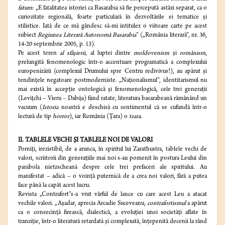
fatum
: „E fatalitatea istoriei ca Basarabia să fie percepută astăzi separat, ca o
curiozitate regională, foarte particulară în dezvoltările ei tematice şi
stilistice. Iată de ce mă gândesc să-mi intitulez o viitoare carte pe acest
subiect
Regiunea Literară Autonomă Basarabia
” („România literară”, nr. 36,
14-20 septembrie 2005, p. 13).
Pe acest teren
al sfâşierii
, al luptei dintre
moldovenism
şi
românism
,
prelungită fenomenologic într-o accentuare programatică a complexului
europenizării (complexul Drumului spre Centru redivivus!), au apărut şi
tendinţele negatoare postmoderniste. „Naţionalismul”, identitarismul nu
mai există în accepţie ontologică şi fenomenologică, cele trei generaţii
(Leviţchi – Vieru – Dabija) fiind ratate, literatura basarabeană rămânând un
vacuum (
Istoria
noastră e deschisă cu sentimentul că se cufundă într-o
lectură de tip
horror
), iar România (Ţara) o
tzara
.
II. TABLELE VECHI ŞI TABLELE NOI DE VALORI
Porniţi, irezistibil, de a arunca, în spiritul lui Zarathustra, tablele vechi de
valori, scriitorii din generaţiile mai noi s-au pomenit în postura Leului din
parabola nietzscheană despre cele trei prefaceri ale spiritului. Au
manifestat – adică – o voinţă puternică de a crea noi valori, fără a putea
face până la capăt acest lucru.
Revista „Contrafort”s-a vrut vârful de lance cu care acest Leu a atacat
vechile valori. „Aşadar, aprecia Arcadie Suceveanu,
contrafortismul
a apărut
ca o consecinţă firească, dialectică, a evoluţiei unei societăţi aflate în
tranziţie, într-o literatură retardată şi complexată, înţepenită decenii la rând