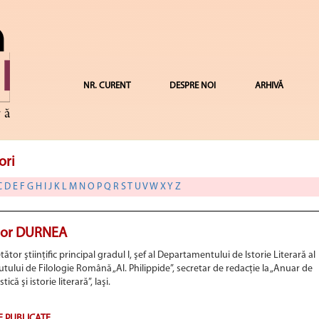
NR. CURENT
DESPRE NOI
ARHIVĂ
ori
C
D
E
F
G
H
I
J
K
L
M
N
O
P
Q
R
S
T
U
V
W
X
Y
Z
tor DURNEA
tător ştiinţific principal gradul I, şef al Departamentului de Istorie Literară al
tutului de Filologie Română „Al. Philippide”, secretar de redacţie la „Anuar de
stică şi istorie literară”, Iaşi.
E PUBLICATE