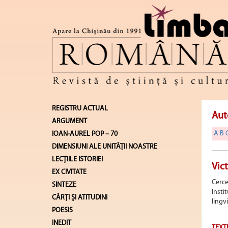
REGISTRU ACTUAL
Aut
ARGUMENT
A
B
IOAN-AUREL POP – 70
DIMENSIUNI ALE UNITĂŢII NOASTRE
LECŢIILE ISTORIEI
Vic
EX CIVITATE
Cerce
SINTEZE
Insti
CĂRŢI ŞI ATITUDINI
lingvi
POESIS
INEDIT
TEXT