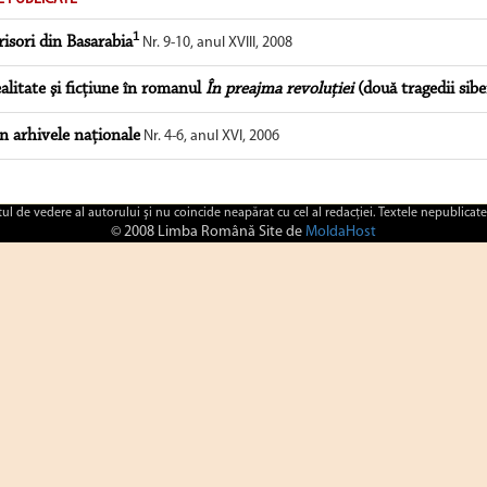
1
risori din Basarabia
Nr. 9-10, anul XVIII, 2008
alitate şi ficţiune în romanul
În preajma revoluţiei
(două tragedii sibe
n arhivele naţionale
Nr. 4-6, anul XVI, 2006
ctul de vedere al autorului şi nu coincide neapărat cu cel al redacţiei. Textele nepublicate
© 2008 Limba Română Site de
MoldaHost