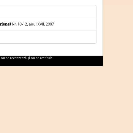
riene)
Nr. 10-12, anul XVII, 2007
 nu se recenzează şi nu se restituie