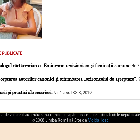
E PUBLICATE
alogul cărtărescian cu Eminescu: revizionism şi fascinaţii comune
Nr. 7
ceptarea autorilor canonici și schimbarea „orizontului de așteptare”.
orii şi practici ale rescrierii
Nr. 4, anul XXIX, 2019
ctul de vedere al autorului şi nu coincide neapărat cu cel al redacţiei. Textele nepublicate
© 2008 Limba Română Site de
MoldaHost