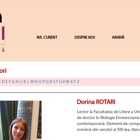
NR. CURENT
DESPRE NOI
ARHIVĂ
ori
C
D
E
F
G
H
I
J
K
L
M
N
O
P
Q
R
S
T
U
V
W
X
Y
Z
Dorina ROTARI
Lector la Facultatea de Litere a Un
de doctor în filologie Eminesciani
contemporană. Domenii de compet
română din secolul al XIX-lea, lit