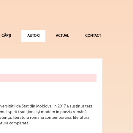
CĂRȚI
AUTORI
ACTUAL
CONTACT
iversităţii de Stat din Moldova. În 2017 a susţinut teza
smul: spirit tradiţional şi modern în poezia română
enţă: literatura română contemporană, literatura
eratura comparată.