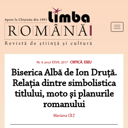
Toggl
naviga
CRITICĂ. ESEU
Nr. 4, anul XXVII, 2017
Biserica Albă de Ion Druță.
Relaţia dintre simbolistica
titlului, moto şi planurile
romanului
Mariana CÎLȚ