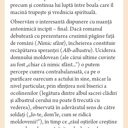
precum şi continua lui luptă între boala care îl
macină trupeşte şi vrednicia spirituală.
Observăm o interesantă dispunere cu nuanţă
antonimică incipit – final. Dacă romanul
debutează cu prezentarea cruzimii păgâne faţă
de români (
Nimic sfânt
), încheierea constituie
recăpătarea speranţei (
Alb-albastru
). Uciderea
domnului moldovean (ale cărui ultime cuvinte
au fost „chiar că nimic sfânt...”) o putem
percepe cumva contrabalansată, ca pe o
purificare oarecum a actului în sine, măcar la
nivel particular, prin sfinţirea noii biserici a
ocolinenilor (legătura dintre albul sacrei clădiri
şi albastrul cerului nu poate fi trecută cu
vederea), observată în adevăratul sens de către
soldaţi („Io-te, dom’le, cum se ridică
moldovenii!”), în timp ce „râul oştirilor creştine