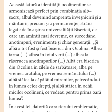
Această latură a identităţii ocolinenilor se
armonizează perfect prin combinaţia alb–
sacru, albul devenind amprenta înveşnicirii şi a
mântuirii, precum şi a permanenţei, strâns
legate de însuşirea universalităţii Bisericii, de
care am amintit mai devreme, ea succedând
anotimpuri, evenimente şi chiar generaţii: „Şi
albă a tot fost şi fost biserica din Ocolina. Albea
iarna (...) albea în toiul verii (...) albea la
răscrucea anotimpurilor (...) Albă era biserica
din Ocolina în zilele de sărbătoare, albă pe
vremea aratului, pe vremea semănatului (...)
albă stătea la căpătâiul mirenilor, petrecându-i
în lumea celor drepţi, şi albă stătea în ochii
micilor ocolineni, ce vedeau pentru prima oară
lumea”.
În acest fel, datorită caracterului emblematic,