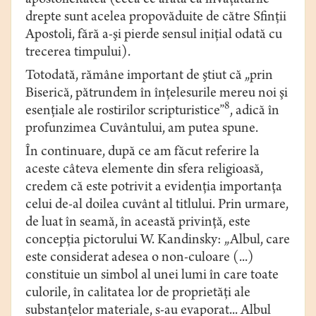
apostolicitatea (ceea ce arată că învăţăturile
drepte sunt acelea propovăduite de către Sfinţii
Apostoli, fără a-şi pierde sensul iniţial odată cu
trecerea timpului).
Totodată, rămâne important de ştiut că „prin
Biserică, pătrundem în înţelesurile mereu noi şi
8
esenţiale ale rostirilor scripturistice”
, adică în
profunzimea Cuvântului, am putea spune.
În continuare, după ce am făcut referire la
aceste câteva elemente din sfera religioasă,
credem că este potrivit a evidenţia importanţa
celui de-al doilea cuvânt al titlului. Prin urmare,
de luat în seamă, în această privinţă, este
concepţia pictorului W. Kandinsky: „Albul, care
este considerat adesea o non-culoare (...)
constituie un simbol al unei lumi în care toate
culorile, în calitatea lor de proprietăţi ale
substanţelor materiale, s-au evaporat... Albul