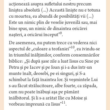
acţionează asupra sufletului nostru precum
liniştea absolută (...) Această linişte nu e totuna
cu moartea, ea abundă de posibilităţi vii (...)
Este un nimic plin de veselie juvenilă sau, mai
bine spus, un nimic de dinaintea oricărei
9
naşteri, a oricărui început”
.
De asemenea, nu putem trece cu vederea nici
10
aspectul de „culoare a teofaniei”
, ea ivindu-se
în triumful înălţimilor, conform consemnărilor
biblice: „Şi după şase zile a luat Iisus cu Sine pe
Petru şi pe Iacov şi pe Ioan şi i-a dus într-un
munte înalt, deosebi, pe ei singuri, şi S-a
schimbat la faţă înaintea lor. Şi veşmintele Lui
s-au făcut strălucitoare, albe foarte, ca zăpada,
cum nu poate înăbuşi aşa pe pământ
înălbitorul. Şi li s-a arătat Ilie cu Moise şi
11
vorbeau împreună cu Iisus”
.