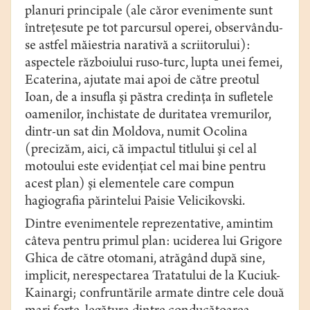
planuri principale (ale căror evenimente sunt
întreţesute pe tot parcursul operei, observându-
se astfel măiestria narativă a scriitorului):
aspectele războiului ruso-turc, lupta unei femei,
Ecaterina, ajutate mai apoi de către preotul
Ioan, de a insufla şi păstra credinţa în sufletele
oamenilor, închistate de duritatea vremurilor,
dintr-un sat din Moldova, numit Ocolina
(precizăm, aici, că impactul titlului şi cel al
motoului este evidenţiat cel mai bine pentru
acest plan) şi elementele care compun
hagiografia părintelui Paisie Velicikovski.
Dintre evenimentele reprezentative, amintim
câteva pentru primul plan: uciderea lui Grigore
Ghica de către otomani, atrăgând după sine,
implicit, nerespectarea Tratatului de la Kuciuk-
Kainargi; confruntările armate dintre cele două