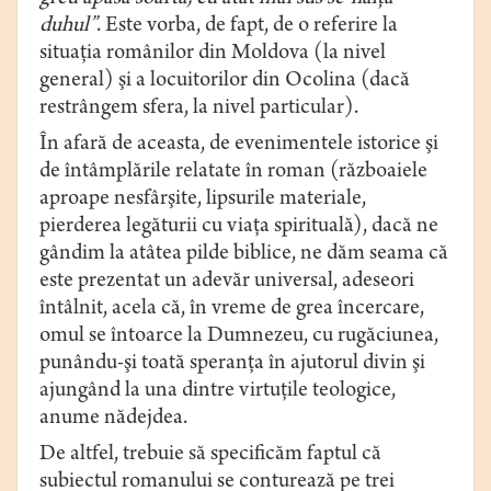
duhul”
. Este vorba, de fapt, de o referire la
situaţia românilor din Moldova (la nivel
general) şi a locuitorilor din Ocolina (dacă
restrângem sfera, la nivel particular).
În afară de aceasta, de evenimentele istorice şi
de întâmplările relatate în roman (războaiele
aproape nesfârşite, lipsurile materiale,
pierderea legăturii cu viaţa spirituală), dacă ne
gândim la atâtea pilde biblice, ne dăm seama că
este prezentat un adevăr universal, adeseori
întâlnit, acela că, în vreme de grea încercare,
omul se întoarce la Dumnezeu, cu rugăciunea,
punându-şi toată speranţa în ajutorul divin şi
ajungând la una dintre virtuţile teologice,
anume nădejdea.
De altfel, trebuie să specificăm faptul că
subiectul romanului se conturează pe trei