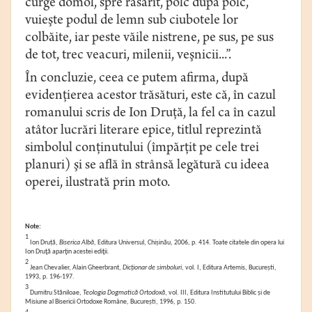
curge domol, spre răsărit, polc după polc,
vuieşte podul de lemn sub ciubotele lor
colbăite, iar peste văile nistrene, pe sus, pe sus
de tot, trec veacuri, milenii, veşnicii...”.
În concluzie, ceea ce putem afirma, după
evidenţierea acestor trăsături, este că, în cazul
romanului scris de Ion Druţă, la fel ca în cazul
atâtor lucrări literare epice, titlul reprezintă
simbolul conţinutului (împărţit pe cele trei
planuri) şi se află în strânsă legătură cu ideea
operei, ilustrată prin moto.
Note:
1
Ion Druţă,
Biserica Albă
, Editura Universul, Chişinău, 2006, p. 414.
Toate citatele din opera lui
Ion Druţă aparţin acestei ediţii.
2
Jean Chevalier, Alain Gheerbrant,
Dicţionar de simboluri
, vol. I, Editura Artemis, București,
1993, p. 196-197.
3
Dumitru Stăniloae,
Teologia Dogmatică Ortodoxă
, vol. III, Editura Institutului Biblic şi de
Misiune al Bisericii Ortodoxe Române, Bucureşti, 1996, p. 150.