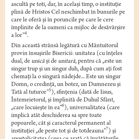
ascultă pe toti, dar, în acelaşi timp, o instituţie
plină de Hristos Cel neschimbat în bunurile pe
care le oferă şi în poruncile pe care le cere
împlinite de la oameni ca mijloc de desăvârşire
4
a lor”
.
Din această strânsă legătură cu Mântuitorul
provin însuşirile Bisericii: unitatea (cu înţeles
dual, de
unică
şi de
unitară
, pentru că „este un
singur trup şi un singur duh, după cum aţi fost
chemaţi la o singură nădejde... Este un singur
Domn, o credinţă, un botez, un Dumnezeu şi
5
Tată al tuturor”
), sfinţenia (dată de Iisus,
Întemeietorul, şi împlinită de Duhul Sfânt,
6
„care locuieşte în ea”
), universalitatea (care
implică atât deschiderea sa spre toate
popoarele, cât şi caracterul permanent al
7
instituţiei „de peste tot şi de totdeauna”
) şi