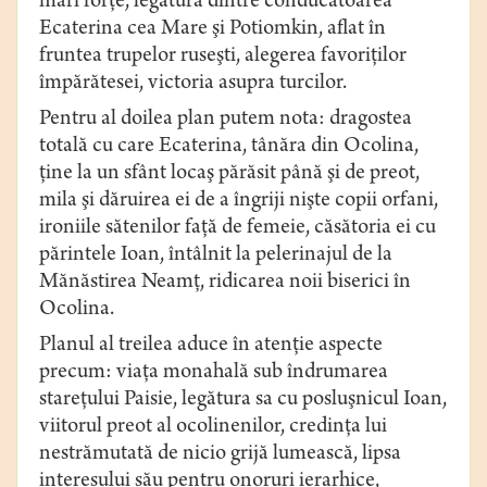
mari forţe, legătura dintre conducătoarea
Ecaterina cea Mare şi Potiomkin, aflat în
fruntea trupelor ruseşti, alegerea favoriţilor
împărătesei, victoria asupra turcilor.
Pentru al doilea plan putem nota: dragostea
totală cu care Ecaterina, tânăra din Ocolina,
ţine la un sfânt locaş părăsit până şi de preot,
mila şi dăruirea ei de a îngriji nişte copii orfani,
ironiile sătenilor faţă de femeie, căsătoria ei cu
părintele Ioan, întâlnit la pelerinajul de la
Mănăstirea Neamţ, ridicarea noii biserici în
Ocolina.
Planul al treilea aduce în atenţie aspecte
precum: viaţa monahală sub îndrumarea
stareţului Paisie, legătura sa cu posluşnicul Ioan,
viitorul preot al ocolinenilor, credinţa lui
nestrămutată de nicio grijă lumească, lipsa
interesului său pentru onoruri ierarhice,