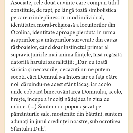
Asociate, cele două cuvinte care compun titlul
constituie, de fapt, pe lângă toată simbolistica
pe care o îndeplinesc în mod individual,
identitatea moral-religioasă a locuitorilor din
Ocolina, identitate aproape pierdută în urma
asupririlor şi a înăspririlor survenite din cauza
războaielor, când doar instinctul primar al
supravieţuirii le mai anima fiinţele, însă regăsită
datorită harului sacralităţii: „Dar, cu toată
sărăcia şi necazurile, decăzuţi nu ne putem
socoti, căci Domnul s-a întors iar cu faţa către
noi, dăruindu-ne acest sfânt lăcaş, iar acolo
unde coboară binecuvântarea Domnului, acolo,
fireşte, începe a încolţi nădejdea în ziua de
mâine. (...) Suntem un popor aşezat pe
pământurile sale, moştenite din bătrâni, suntem
adunaţi în jurul credinţei noastre, sub ocrotirea
Sfântului Duh”.