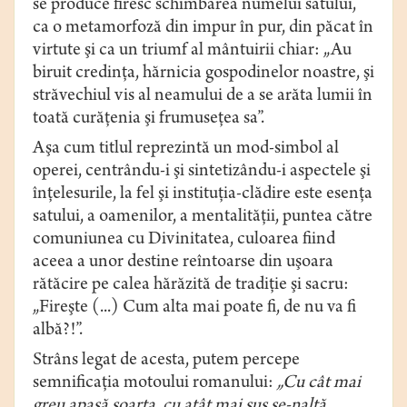
se produce firesc schimbarea numelui satului,
ca o metamorfoză din impur în pur, din păcat în
virtute şi ca un triumf al mântuirii chiar: „Au
biruit credinţa, hărnicia gospodinelor noastre, şi
străvechiul vis al neamului de a se arăta lumii în
toată curăţenia şi frumuseţea sa”.
Aşa cum titlul reprezintă un mod-simbol al
operei, centrându-i şi sintetizându-i aspectele şi
înţelesurile, la fel şi instituţia-clădire este esenţa
satului, a oamenilor, a mentalităţii, puntea către
comuniunea cu Divinitatea, culoarea fiind
aceea a unor destine reîntoarse din uşoara
rătăcire pe calea hărăzită de tradiţie şi sacru:
„Fireşte (...) Cum alta mai poate fi, de nu va fi
albă?!”.
Strâns legat de acesta, putem percepe
semnificaţia motoului romanului:
„Cu cât mai
greu apasă soarta, cu atât mai sus se-nalţă