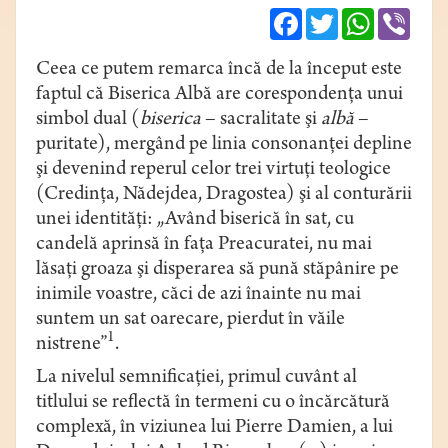
Facebook
Twitter
WhatsApp
Viber
Ceea ce putem remarca încă de la început este
faptul că Biserica Albă are corespondenţa unui
simbol dual (
biserica
– sacralitate şi
albă
–
puritate), mergând pe linia consonanţei depline
şi devenind reperul celor trei virtuţi teologice
(Credinţa, Nădejdea, Dragostea) şi al conturării
unei identităţi: „Având biserică în sat, cu
candelă aprinsă în faţa Preacuratei, nu mai
lăsaţi groaza şi disperarea să pună stăpânire pe
inimile voastre, căci de azi înainte nu mai
suntem un sat oarecare, pierdut în văile
1
nistrene”
.
La nivelul semnificaţiei, primul cuvânt al
titlului se reflectă în termeni cu o încărcătură
complexă, în viziunea lui Pierre Damien, a lui