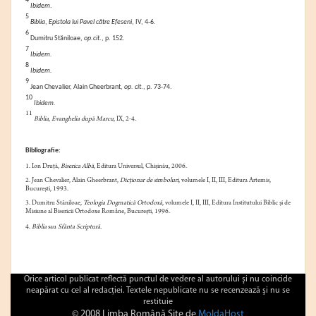
4
Ibidem
.
5
Biblia
,
Epistola lui Pavel către Efeseni
, IV, 4-6.
6
Dumitru Stăniloae,
op.cit
., p. 152.
7
Ibidem.
8
Ibidem.
9
Jean Chevalier, Alain Gheerbrant,
op. cit
., p. 73-74.
10
Ibidem.
11
Biblia
,
Evanghelia după Marcu
, IX, 2-4.
Bibliografie:
1.
Ion Druţă,
Biserica Albă
, Editura Universul, Chişinău, 2006.
2.
Jean Chevalier, Alain Gheerbrant,
Dicţionar de simboluri
, volumele I, II, III, Editura Artemis,
București, 1993.
3.
Dumitru Stăniloae,
Teologia Dogmatică Ortodoxă
, volumele I, II, III, Editura Institutului Biblic şi de
Misiune al Bisericii Ortodoxe Române, Bucureşti, 1996.
4.
Biblia
sau
Sfânta Scriptură.
Orice articol publicat reflectă punctul de vedere al autorului şi nu coincide
neapărat cu cel al redacţiei. Textele nepublicate nu se recenzează şi nu se
restituie
© 2008 Limba Română Site de
MoldaHost