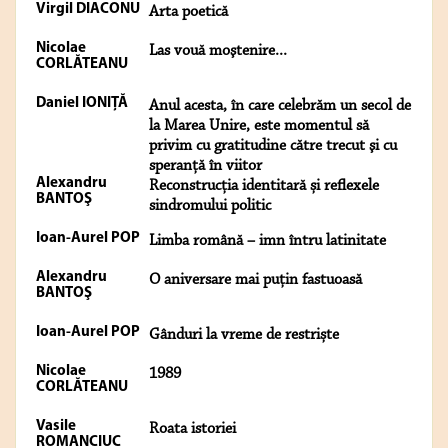
Virgil DIACONU
Arta poetică
Nicolae
Las vouă moştenire...
CORLĂTEANU
Daniel IONIȚĂ
Anul acesta, în care celebrăm un secol de
la Marea Unire, este momentul să
privim cu gratitudine către trecut şi cu
speranţă în viitor
Alexandru
Reconstrucția identitară și reflexele
BANTOŞ
sindromului politic
Ioan-Aurel POP
Limba română – imn întru latinitate
Alexandru
O aniversare mai puțin fastuoasă
BANTOŞ
Ioan-Aurel POP
Gânduri la vreme de restriște
Nicolae
1989
CORLĂTEANU
Vasile
Roata istoriei
ROMANCIUC