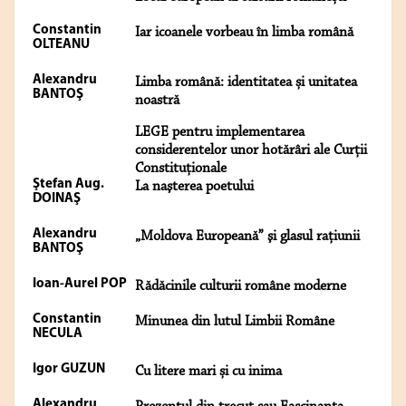
Constantin
Iar icoanele vorbeau în limba română
OLTEANU
Alexandru
Limba română: identitatea și unitatea
BANTOŞ
noastră
LEGE pentru implementarea
considerentelor unor hotărâri ale Curții
Constituționale
Ştefan Aug.
La naşterea poetului
DOINAŞ
Alexandru
„Moldova Europeană” şi glasul raţiunii
BANTOŞ
Ioan-Aurel POP
Rădăcinile culturii române moderne
Constantin
Minunea din lutul Limbii Române
NECULA
Igor GUZUN
Cu litere mari și cu inima
Alexandru