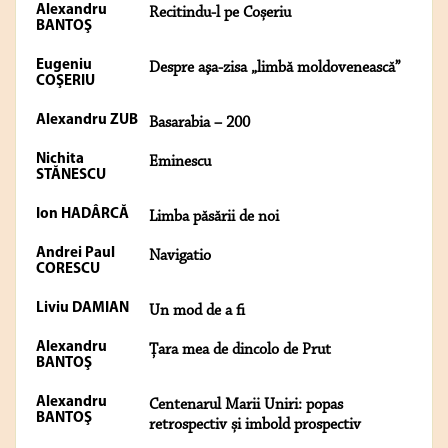
Alexandru
Recitindu-l pe Coșeriu
BANTOŞ
Eugeniu
Despre aşa-zisa „limbă moldovenească”
COŞERIU
Alexandru ZUB
Basarabia – 200
Nichita
Eminescu
STĂNESCU
Ion HADÂRCĂ
Limba păsării de noi
Andrei Paul
Navigatio
CORESCU
Liviu DAMIAN
Un mod de a fi
Alexandru
Țara mea de dincolo de Prut
BANTOŞ
Alexandru
Centenarul Marii Uniri: popas
BANTOŞ
retrospectiv și imbold prospectiv