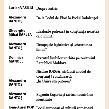
Lucian VASILIU
Despre Patrie
Alexandru
Da la Podul de Flori la Podul Indolenței
BANTOŞ
Gheorghe
Idealurile pulsează în conștiința noastră
Mihai BÂRLEA
ca o inimă
Alexandru
Derapajele legislative și „chestiunea
BANTOŞ
limbii”
Domnica
Statutul limbilor vorbite pe teritoriul
MANOLE
Republicii Moldova
Nicolae IORGA, strălucit model de
conștiință românească
Alexandru
„În Unire stă puterea”
BANTOŞ
Alexandru
Eugeniu Coşeriu şi cartea noastră de
BANTOŞ
identitate
Ioan-Aurel POP
Locul european al culturii românești