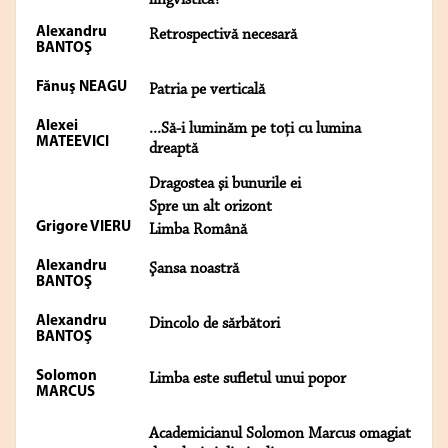
lingvistică?
Alexandru
Retrospectivă necesară
BANTOŞ
Fănuş NEAGU
Patria pe verticală
Alexei
...Să-i luminăm pe toţi cu lumina
MATEEVICI
dreaptă
Dragostea şi bunurile ei
Spre un alt orizont
Grigore VIERU
Limba Română
Alexandru
Şansa noastră
BANTOŞ
Alexandru
Dincolo de sărbători
BANTOŞ
Solomon
Limba este sufletul unui popor
MARCUS
Academicianul Solomon Marcus omagiat