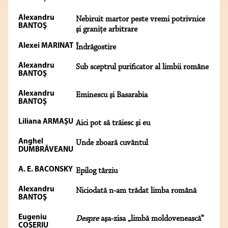
Alexandru
Nebiruit martor peste vremi potrivnice
BANTOŞ
şi graniţe arbitrare
Alexei MARINAT
Îndrăgostire
Alexandru
Sub sceptrul purificator al limbii române
BANTOŞ
Alexandru
Eminescu şi Basarabia
BANTOŞ
Liliana ARMAŞU
Aici pot să trăiesc şi eu
Anghel
Unde zboară cuvântul
DUMBRĂVEANU
A. E. BACONSKY
Epilog târziu
Alexandru
Niciodată n-am trădat limba română
BANTOŞ
Eugeniu
Despre
aşa-zisa „limbă moldovenească”
COŞERIU