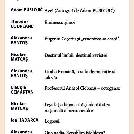
Adam PUSLOJIĆ
Ave! (Autograf de Adam PUSLOJIĆ)
Theodor
Eminescu şi noi
CODREANU
Alexandru
Eugeniu Coşeriu şi „revenirea sa acasă”
BANTOŞ
Nicolae
Destinul limbii, destinul revistei
MĂTCAŞ
Alexandru
Limba Română, test la democraţie şi
BANTOŞ
adevăr
Claudia
Profesorul Anatol Ciobanu – octogenar
CEMÂRTAN
Nicolae
Legislaţia lingvistică şi identitatea
MĂTCAŞ
naţională a basarabenilor
Ion HADÂRCĂ
Logosul
Alexandru
Quo vadis, Republica Moldova?