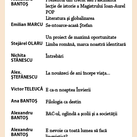
Prezentul din trecut sau Fascinanta
BANTOŞ
lecție de istorie a Magistrului Ioan-Aurel
POP
Literatura şi globalizarea
Emilian MARCU
Se-ntoarce-acasă Ştefan
Un proiect de maximă oportunitate
Stejărel OLARU
Limba română, marca noastră identitară
Nichita
Întrebări
STĂNESCU
Alex.
La nouăzeci de ani începe viaţa...
ŞTEFĂNESCU
Victor TELEUCĂ
E ca-n noaptea Învierii
Ana BANTOŞ
Filologia ca destin
Alexandru
BAC-ul, oglindă a şcolii şi a societăţii
BANTOŞ
Alexandru
E nevoie ca toată lumea să facă
BANTOŞ