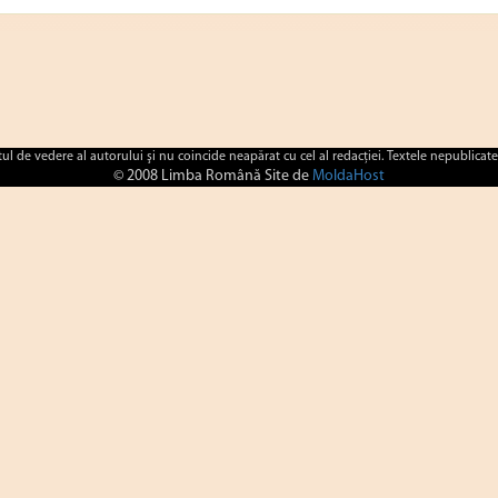
ctul de vedere al autorului şi nu coincide neapărat cu cel al redacţiei. Textele nepublicate
© 2008 Limba Română Site de
MoldaHost