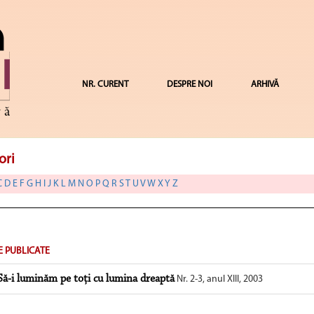
NR. CURENT
DESPRE NOI
ARHIVĂ
ori
C
D
E
F
G
H
I
J
K
L
M
N
O
P
Q
R
S
T
U
V
W
X
Y
Z
E PUBLICATE
.Să-i luminăm pe toţi cu lumina dreaptă
Nr. 2-3, anul XIII, 2003