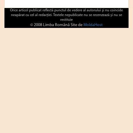
Orice articol publicat reflectă punctul de vedere al autorului şi nu coincide
neapărat cu cel al redacţiei. Textele nepublicate nu se recenzează şi nu se
restituie
© 2008 Limba Română Site de
MoldaHost