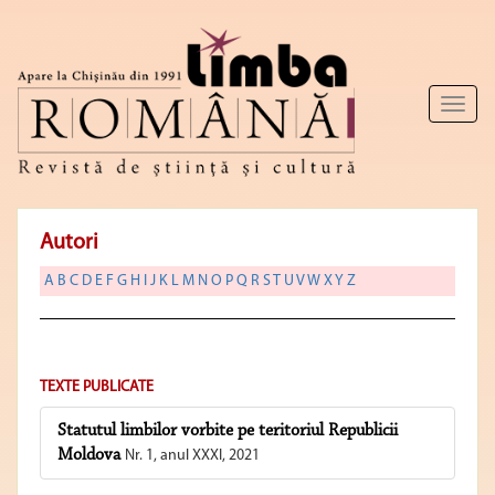
Toggl
naviga
Autori
A
B
C
D
E
F
G
H
I
J
K
L
M
N
O
P
Q
R
S
T
U
V
W
X
Y
Z
TEXTE PUBLICATE
Statutul limbilor vorbite pe teritoriul Republicii
Moldova
Nr. 1, anul XXXI, 2021