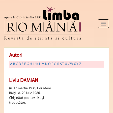
Toggl
naviga
Autori
A
B
C
D
E
F
G
H
I
J
K
L
M
N
O
P
Q
R
S
T
U
V
W
X
Y
Z
Liviu DAMIAN
(n. 13 martie 1935, Corlăteni,
Bălți - d. 20 iulie 1986,
Chișinău) poet, eseist și
traducător.