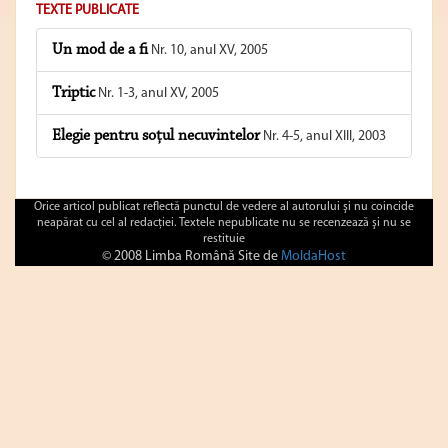
TEXTE PUBLICATE
Un mod de a fi
Nr. 10, anul XV, 2005
Triptic
Nr. 1-3, anul XV, 2005
Elegie pentru soţul necuvintelor
Nr. 4-5, anul XIII, 2003
Orice articol publicat reflectă punctul de vedere al autorului şi nu coincide
neapărat cu cel al redacţiei. Textele nepublicate nu se recenzează şi nu se
restituie
© 2008 Limba Română Site de
MoldaHost