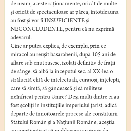
de neam, aceste raționamente, oricât de multe
și oricât de spectaculoase ar părea, întotdeauna
au fost și vor fi INSUFICIENTE și
NECONCLUDENTE, pentru că nu exprimă
adevărul.
Cine ar putea explica, de exemplu, prin ce
miracol au reușit basarabenii, după 105 ani de
aflare sub cnut rusesc, izolați definitiv de frații
de sânge, să aibă la începutul sec. al XX-lea o
strălucită elită de intelectuali, curajoși, înțelepți,
care să simtă, să gândească și să militeze
neînfricat pentru Unire? Deși mulți dintre ei au
fost școliți în instituțiile imperiului țarist, adică
departe de înnoitoarele procese ale constituirii
Statului Român și a Națiunii Române, aceștia