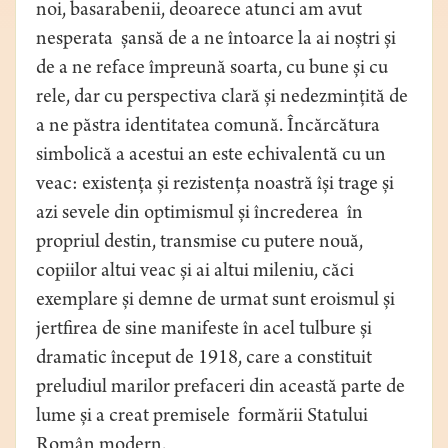
noi, basarabenii, deoarece atunci am avut
nesperata șansă de a ne întoarce la ai noștri și
de a ne reface împreună soarta, cu bune și cu
rele, dar cu perspectiva clară și nedezmințită de
a ne păstra identitatea comună. Încărcătura
simbolică a acestui an este echivalentă cu un
veac: existența și rezistența noastră își trage și
azi sevele din optimismul și încrederea în
propriul destin, transmise cu putere nouă,
copiilor altui veac și ai altui mileniu, căci
exemplare și demne de urmat sunt eroismul și
jertfirea de sine manifeste în acel tulbure și
dramatic început de 1918, care a constituit
preludiul marilor prefaceri din această parte de
lume și a creat premisele formării Statului
Român modern.