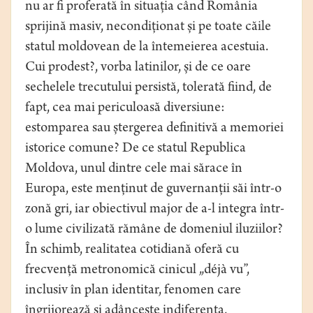
nu ar fi proferată în situația când România
sprijină masiv, necondiționat și pe toate căile
statul moldovean de la întemeierea acestuia.
Cui prodest?, vorba latinilor, și de ce oare
sechelele trecutului persistă, tolerată fiind, de
fapt, cea mai periculoasă diversiune:
estomparea sau ștergerea definitivă a memoriei
istorice comune? De ce statul Republica
Moldova, unul dintre cele mai sărace în
Europa, este menținut de guvernanții săi într-o
zonă gri, iar obiectivul major de a-l integra într-
o lume civilizată rămâne de domeniul iluziilor?
În schimb, realitatea cotidiană oferă cu
frecvență metronomică cinicul „déjà vu”,
inclusiv în plan identitar, fenomen care
îngrijorează și adâncește indiferența,