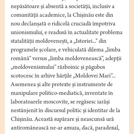
nepăsătoare și absentă a societății, inclusiv a
comunității academice, la Chișinău este din
nou declanșată o ridicolă cruciadă împotriva
unionismului, e readusă în actualitate problema
statalității moldovenești, a „Istoriei...” din
programele școlare, e vehiculată dilema „limba
română” versus „limba moldovenească”, adepții
„moldovenismului” războinic și păgubos
scotocesc în arhive hărțile „Moldovei Mari”...
Asemenea și alte pretexte și instrumente de
manipulare politico-mediatică, inventate în
laboratoarele moscovite, se regăsesc iarăși
nestânjenit în discursul politic și identitar de la
Chișinău. Această supărare și neascunsă ură
antiromânească ne-ar amuza, dacă, paradoxal,