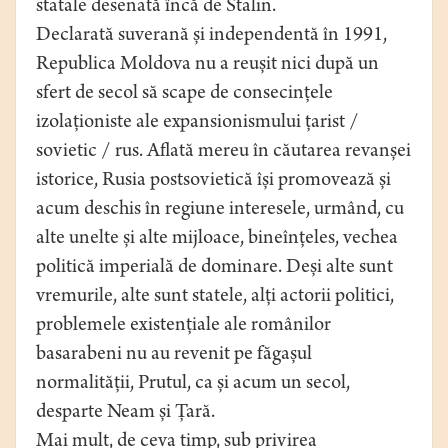
statale desenată încă de Stalin.
Declarată suverană și independentă în 1991,
Republica Moldova nu a reușit nici după un
sfert de secol să scape de consecințele
izolaționiste ale expansionismului țarist /
sovietic / rus. Aflată mereu în căutarea revanșei
istorice, Rusia postsovietică își promovează și
acum deschis în regiune interesele, urmând, cu
alte unelte și alte mijloace, bineînțeles, vechea
politică imperială de dominare. Deși alte sunt
vremurile, alte sunt statele, alți actorii politici,
problemele existențiale ale românilor
basarabeni nu au revenit pe făgașul
normalității, Prutul, ca și acum un secol,
desparte Neam și Țară.
Mai mult, de ceva timp, sub privirea