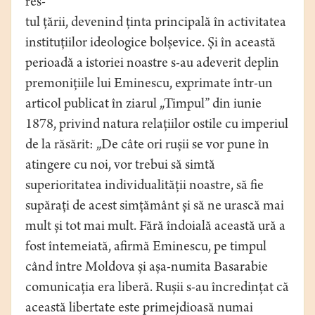
res-
tul țării, devenind ținta principală în activitatea
instituțiilor ideologice bolșevice. Și în această
perioadă a istoriei noastre s-au adeverit deplin
premonițiile lui Eminescu, exprimate într-un
articol publicat în ziarul „Timpul” din iunie
1878, privind natura relațiilor ostile cu imperiul
de la răsărit: „De câte ori rușii se vor pune în
atingere cu noi, vor trebui să simtă
superioritatea individualității noastre, să fie
supărați de acest simțământ și să ne urască mai
mult și tot mai mult. Fără îndoială această ură a
fost întemeiată, afirmă Eminescu, pe timpul
când între Moldova și așa-numita Basarabie
comunicația era liberă. Rușii s-au încredințat că
această libertate este primejdioasă numai