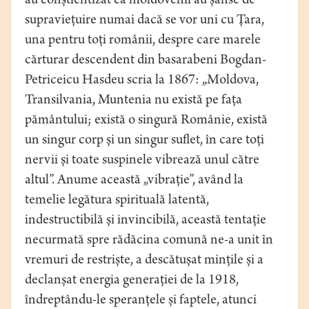
au conștientizat că moldovenii au șanse de
supraviețuire numai dacă se vor uni cu Țara,
una pentru toți românii, despre care marele
cărturar descendent din basarabeni Bogdan-
Petriceicu Hasdeu scria la 1867: „Moldova,
Transilvania, Muntenia nu există pe fața
pământului; există o singură Românie, există
un singur corp și un singur suflet, în care toți
nervii și toate suspinele vibrează unul către
altul”. Anume această „vibrație”, având la
temelie legătura spirituală latentă,
indestructibilă și invincibilă, această tentație
necurmată spre rădăcina comună ne-a unit în
vremuri de restriște, a descătușat mințile și a
declanșat energia generației de la 1918,
îndreptându-le speranțele și faptele, atunci