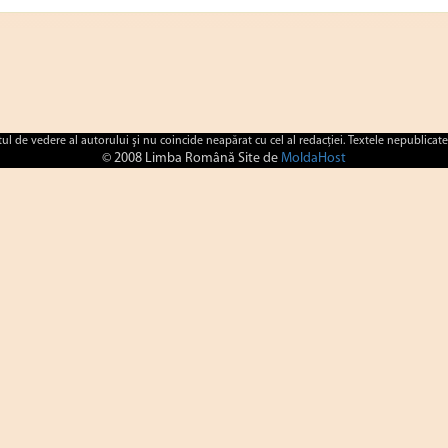
ctul de vedere al autorului şi nu coincide neapărat cu cel al redacţiei. Textele nepublicate
© 2008 Limba Română Site de
MoldaHost