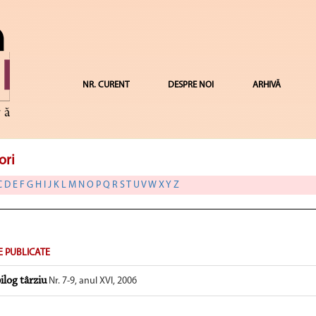
NR. CURENT
DESPRE NOI
ARHIVĂ
ori
C
D
E
F
G
H
I
J
K
L
M
N
O
P
Q
R
S
T
U
V
W
X
Y
Z
E PUBLICATE
ilog târziu
Nr. 7-9, anul XVI, 2006