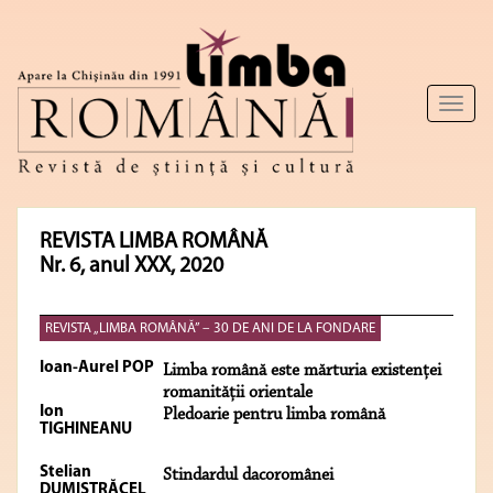
Toggl
naviga
REVISTA LIMBA ROMÂNĂ
Nr. 6, anul XXX, 2020
REVISTA „LIMBA ROMÂNĂ” – 30 DE ANI DE LA FONDARE
Ioan-Aurel POP
Limba română este mărturia existenței
romanității orientale
Ion
Pledoarie pentru limba română
TIGHINEANU
Stelian
Stindardul dacoromânei
DUMISTRĂCEL