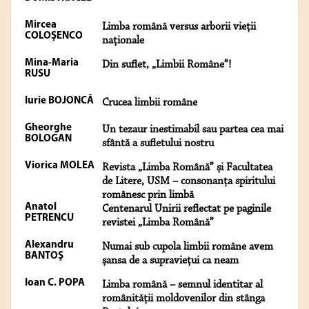
Mircea
Limba română versus arborii vieții
COLOŞENCO
naționale
Mina-Maria
Din suflet, „Limbii Române”!
RUSU
Iurie BOJONCĂ
Crucea limbii române
Gheorghe
Un tezaur inestimabil sau partea cea mai
BOLOGAN
sfântă a sufletului nostru
Viorica MOLEA
Revista „Limba Română” și Facultatea
de Litere, USM – consonanța spiritului
românesc prin limbă
Anatol
Centenarul Unirii reflectat pe paginile
PETRENCU
revistei „Limba Română”
Alexandru
Numai sub cupola limbii române avem
BANTOŞ
șansa de a supraviețui ca neam
Ioan C. POPA
Limba română – semnul identitar al
românității moldovenilor din stânga