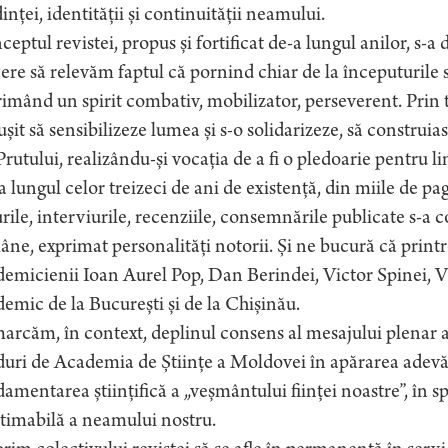
inței, identității și continuității neamului.
eptul revistei, propus și fortificat de-a lungul anilor, s-a 
ere să relevăm faptul că pornind chiar de la începuturile s
imând un spirit combativ, mobilizator, perseverent. Prin 
ușit să sensibilizeze lumea și s-o solidarizeze, să constru
Prutului, realizându-și vocația de a fi o pledoarie pentru 
 lungul celor treizeci de ani de existență, din miile de pagin
rile, interviurile, recenziile, consemnările publicate s-a 
ne, exprimat personalități notorii. Și ne bucură că print
emicienii Ioan Aurel Pop, Dan Berindei, Victor Spinei, Vi
emic de la București și de la Chișinău.
rcăm, în context, deplinul consens al mesajului plenar al
uri de Academia de Științe a Moldovei în apărarea adevăru
amentarea științifică a „veșmântului ființei noastre”, în s
timabilă a neamului nostru.