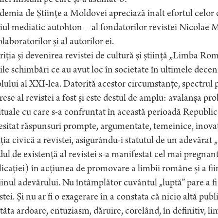
lei misiuni pe care și-a asumat-o!
emia de Științe a Moldovei apreciază înalt efortul celor c
iul mediatic autohton – al fondatorilor revistei Nicola
olaboratorilor și al autorilor ei.
iția și devenirea revistei de cultură și știință „Limba R
le schimbări ce au avut loc în societate în ultimele deceni
lului al XXI-lea. Datorită acestor circumstanțe, spectru
rese al revistei a fost și este destul de amplu: avalanșa p
ituale cu care s-a confruntat în această perioadă Republi
sitat răspunsuri prompte, argumentate, temeinice, inova
ția civică a revistei, asigurându-i statutul de un adevărat „o
l de existență al revistei s-a manifestat cel mai pregnan
icației) în acțiunea de promovare a limbii române și a fiin
jinul adevărului. Nu întâmplător cuvântul „luptă” pare a fi
stei. Și nu ar fi o exagerare în a constata că nicio altă pu
tâta ardoare, entuziasm, dăruire, corelând, în definitiv, li