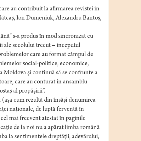
are au contribuit la afirmarea revistei în
e Mătcaș, Ion Dumeniuk, Alexandru Bantoș,
omână” s-a produs în mod sincronizat cu
i ale secolului trecut – începutul
l problemelor care au format câmpul de
roblemelor social-politice, economice,
ca Moldova și continuă să se confrunte a
toare, care au conturat în ansamblu
staș al propășirii”.
t (așa cum rezultă din însăși denumirea
ței naționale, de luptă ferventă în
 cel mai frecvent atestat în paginile
blicație de la noi nu a apărat limba română
mba la sentimentele dreptății, adevărului,