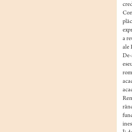
cred
Conc
plăc
expr
a re
ale 
De-a
eseu
româ
acad
acad
Rema
rând
fund
ines