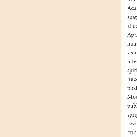
nobi
Acad
spaț
al c
Apar
mari
seco
inte
spir
nece
pozi
Modu
publ
spri
revi
cu a