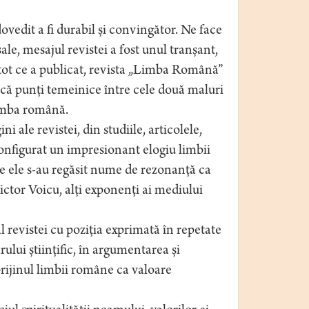
dovedit a fi durabil și convingător. Ne face
ale, mesajul revistei a fost unul tranșant,
tot ce a publicat, revista „Limba Română”
iască punți temeinice între cele două maluri
limba română.
i ale revistei, din studiile, articolele,
configurat un impresionant elogiu limbii
re ele s-au regăsit nume de rezonanță ca
ctor Voicu, alți exponenți ai mediului
 revistei cu poziția exprimată în repetate
lui științific, în argumentarea și
prijinul limbii române ca valoare