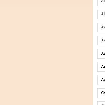
Al
Al
A
A
An
An
A
Ca