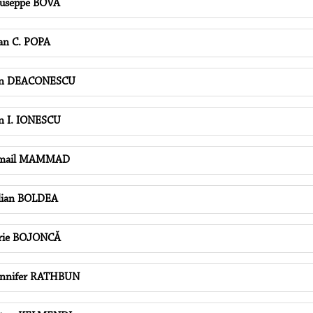
useppe BOVA
an C. POPA
on DEACONESCU
n I. IONESCU
smail MAMMAD
lian BOLDEA
rie BOJONCĂ
nnifer RATHBUN