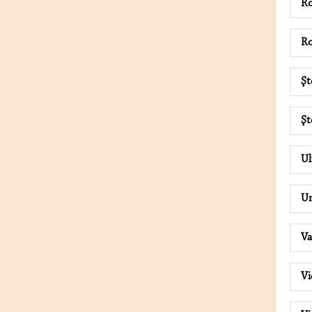
Ro
Ro
Şt
Şt
U
U
Va
Vi