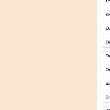
Cr
Cr
D
Di
D
D
El
E