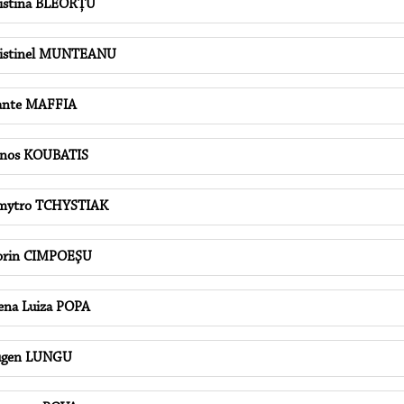
istina BLEORȚU
istinel MUNTEANU
ante MAFFIA
nos KOUBATIS
mytro TCHYSTIAK
orin CIMPOEŞU
ena Luiza POPA
ugen LUNGU