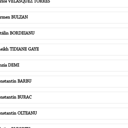
arlos VELASQUEZ TORRES
armen BULZAN
tălin BORDEIANU
eikh TIDIANE GAYE
nzia DEMI
nstantin BARBU
nstantin BURAC
nstantin OLTEANU