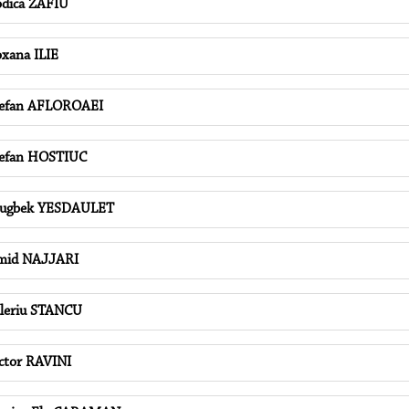
dica ZAFIU
xana ILIE
efan AFLOROAEI
efan HOSTIUC
lugbek YESDAULET
mid NAJJARI
leriu STANCU
ctor RAVINI