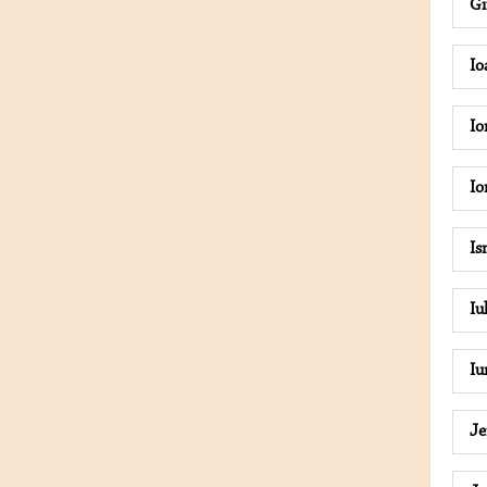
Gi
Io
I
Io
I
Iu
Iu
Je