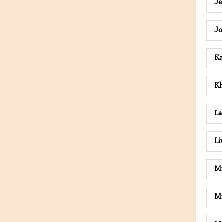
J
J
K
Kh
L
Li
Mi
Mi