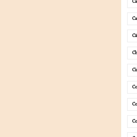
C
C
Că
Ch
Ci
Co
Co
Co