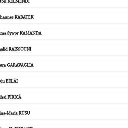
eton KELMENDI
ohannes KABATEK
ama Sywor KAMANDA
alid RAISSOUNI
aura GARAVAGLIA
viu BELÂI
hai FIRICĂ
na-Maria RUSU