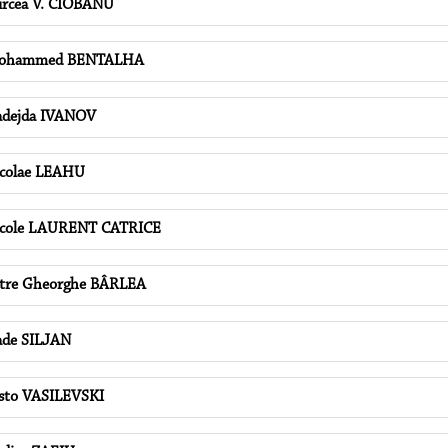
rcea V. CIOBANU
ohammed BENTALHA
dejda IVANOV
colae LEAHU
cole LAURENT CATRICE
tre Gheorghe BÂRLEA
de SILJAN
sto VASILEVSKI