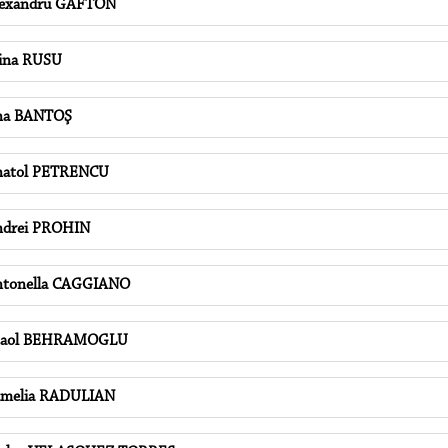
exandru GAFTON
ina RUSU
na BANTOŞ
natol PETRENCU
drei PROHIN
tonella CAGGIANO
taol BEHRAMOGLU
melia RADULIAN