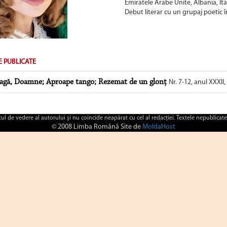
Emiratele Arabe Unite, Albania, Ital
Debut literar cu un grupaj poetic î
E PUBLICATE
agă, Doamne; Aproape tango; Rezemat de un glonț
Nr. 7-12, anul XXXII,
ctul de vedere al autorului şi nu coincide neapărat cu cel al redacţiei. Textele nepublicate
© 2008 Limba Română Site de
MoldaHost