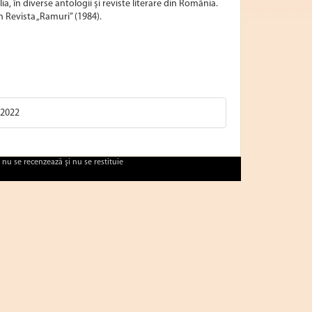
ia, în diverse antologii și reviste literare din România.
n Revista „Ramuri” (1984).
 2022
 nu se recenzează şi nu se restituie