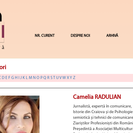
NR. CURENT
DESPRE NOI
ARHIVĂ
ori
C
D
E
F
G
H
I
J
K
L
M
N
O
P
Q
R
S
T
U
V
W
X
Y
Z
Camelia RADULIAN
Jurnalistă, expertă în comunicare, 
Istorie din Craiova și de Psihologie
semiotică și tehnici de comunicar
Ziariștilor Profesioniști din Români
Președintă a Asociației Multicultura