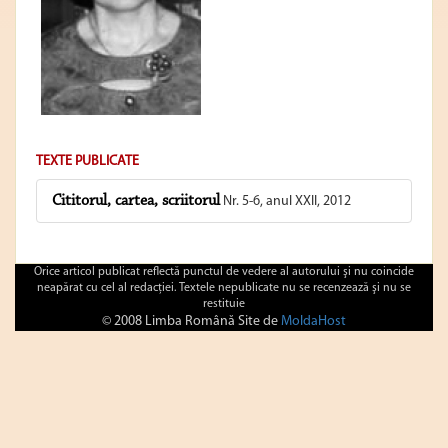
TEXTE PUBLICATE
Cititorul, cartea, scriitorul
Nr. 5-6, anul XXII, 2012
Orice articol publicat reflectă punctul de vedere al autorului şi nu coincide
neapărat cu cel al redacţiei. Textele nepublicate nu se recenzează şi nu se
restituie
© 2008 Limba Română Site de
MoldaHost