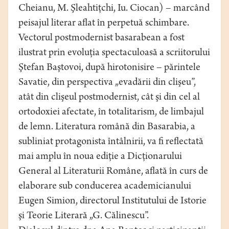
Cheianu, M. Şleahtiţchi, Iu. Ciocan) – marcând
peisajul literar aflat în perpetuă schimbare.
Vectorul postmodernist basarabean a fost
ilustrat prin evoluţia spectaculoasă a scriitorului
Ştefan Baştovoi, după hirotonisire – părintele
Savatie, din perspectiva „evadării din clişeu”,
atât din clişeul postmodernist, cât şi din cel al
ortodoxiei afectate, în totalitarism, de limbajul
de lemn. Literatura română din Basarabia, a
subliniat protagonista întâlnirii, va fi reflectată
mai amplu în noua ediţie a Dicţionarului
General al Literaturii Române, aflată în curs de
elaborare sub conducerea academicianului
Eugen Simion, directorul Institutului de Istorie
şi Teorie Literară „G. Călinescu”.