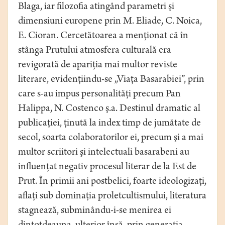
Blaga, iar filozofia atingând parametri şi
dimensiuni europene prin M. Eliade, C. Noica,
E. Cioran. Cercetătoarea a menţionat că în
stânga Prutului atmosfera culturală era
revigorată de apariţia mai multor reviste
literare, evidenţiindu-se „Viaţa Basarabiei”, prin
care s-au impus personalităţi precum Pan
Halippa, N. Costenco ş.a. Destinul dramatic al
publicaţiei, ţinută la index timp de jumătate de
secol, soarta colaboratorilor ei, precum şi a mai
multor scriitori şi intelectuali basarabeni au
influenţat negativ procesul literar de la Est de
Prut. În primii ani postbelici, foarte ideologizaţi,
aflaţi sub dominaţia proletcultismului, literatura
stagnează, subminându-i-se menirea ei