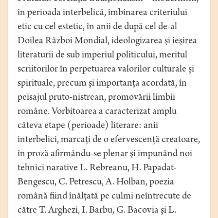
în perioada interbelică, îmbinarea criteriului
etic cu cel estetic, în anii de după cel de-al
Doilea Război Mondial, ideologizarea şi ieşirea
literaturii de sub imperiul politicului, meritul
scriitorilor în perpetuarea valorilor culturale şi
spirituale, precum şi importanţa acordată, în
peisajul pruto-nistrean, promovării limbii
române. Vorbitoarea a caracterizat amplu
câteva etape (perioade) literare: anii
interbelici, marcaţi de o efervescenţă creatoare,
în proză afirmându-se plenar şi impunând noi
tehnici narative L. Rebreanu, H. Papadat-
Bengescu, C. Petrescu, A. Holban, poezia
română fiind înălţată pe culmi neîntrecute de
către T. Arghezi, I. Barbu, G. Bacovia şi L.