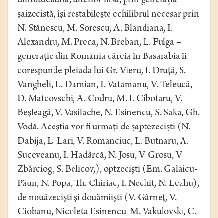
dintotdeauna, ulterior însă, prin generaţia
şaizecistă, îşi restabileşte echilibrul necesar prin
N. Stănescu, M. Sorescu, A. Blandiana, I.
Alexandru, M. Preda, N. Breban, L. Fulga –
generaţie din România căreia în Basarabia îi
corespunde pleiada lui Gr. Vieru, I. Druţă, S.
Vangheli, L. Damian, I. Vatamanu, V. Teleucă,
D. Matcovschi, A. Codru, M. I. Cibotaru, V.
Beşleagă, V. Vasilache, N. Esinencu, S. Saka, Gh.
Vodă. Aceştia vor fi urmaţi de şaptezecişti (N.
Dabija, L. Lari, V. Romanciuc, L. Butnaru, A.
Suceveanu, I. Hadârcă, N. Josu, V. Grosu, V.
Zbârciog, S. Belicov,), optzecişti (Em. Galaicu-
Păun, N. Popa, Th. Chiriac, I. Nechit, N. Leahu),
de nouăzecişti şi douămiişti (V. Gârneţ, V.
Ciobanu, Nicoleta Esinencu, M. Vakulovski, C.