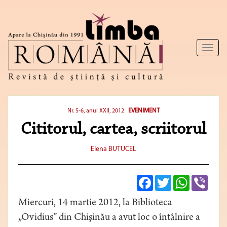
Toggl
naviga
EVENIMENT
Nr. 5-6, anul XXII, 2012
Cititorul, cartea, scriitorul
Elena BUTUCEL
Facebook
Twitter
WhatsApp
Viber
Miercuri, 14 martie 2012, la Biblioteca
„Ovidius” din Chişinău a avut loc o întâlnire a