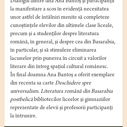
Dialogul dintre dna Ana Bantoş şi participanţii
la manifestare a scos în evidenţă necesitatea
unor astfel de întâlniri menite să completeze
cunoştinţele elevilor din ultimele clase liceale,
precum şi a studenţilor despre literatura
română, în general, şi despre cea din Basarabia,
în particular, şi să stimuleze eliminarea
lacunelor prin punerea în circuit a valorilor
literare din întreg spaţiul cultural românesc.
În final doamna Ana Bantoş a oferit exemplare
din recenta sa carte
Deschidere spre
universalism. Literatura română din Basarabia
postbelică
bibliotecilor liceelor şi gimnaziilor
reprezentate de elevii şi profesorii participanţi
la întrunire.