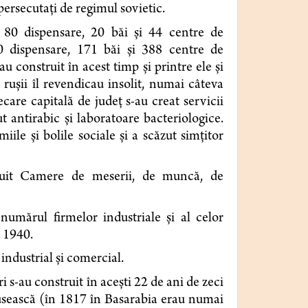
 persecutaţi de regimul sovietic.
, 80 dispensare, 20 băi şi 44 centre de
30 dispensare, 171 băi şi 388 centre de
 con­struit în acest timp şi printre ele şi
ruşii îl revendicau insolit, numai câteva
ecare capitală de judeţ s-au creat servicii
tut antirabic şi laboratoare bacteriologice.
ile şi bolile sociale şi a scăzut simţitor
tituit Camere de meserii, de muncă, de
umărul firmelor in­dustriale şi al celor
 1940.
 industrial şi comercial.
 s-au construit în aceşti 22 de ani de zeci
u­sească (în 1817 în Basarabia erau numai