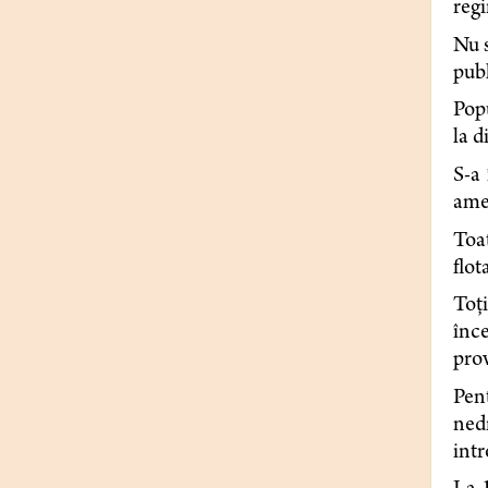
regi
Nu 
publ
Popu
la d
S-a 
ames
Toat
flot
Toţi
înc
prov
Pen
ned
intr