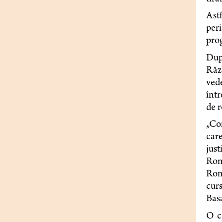
Ast
peri
prog
După
Răz
vede
într
de r
„Con
car
jus
Româ
Româ
cur
Basa
O c