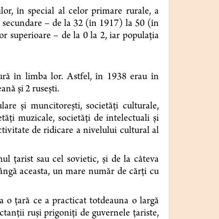
or, în special al celor primare rurale, a
r secundare – de la 32 (în 1917) la 50 (în
or superioare – de la 0 la 2, iar populaţia
tură în limba lor. Astfel, în 1938 erau în
nă şi 2 ruseşti.
e şi muncitoreşti, so­cietăţi culturale,
ăţi mu­zicale, societăţi de intelectuali şi
tivitate de ridicare a nivelului cultural al
l ţarist sau cel so­vietic, şi de la câteva
 lângă aceasta, un mare număr de cărţi cu
a o ţară ce a practicat totdeauna o largă
ctanţii ruşi prigoniţi de guvernele ţariste,