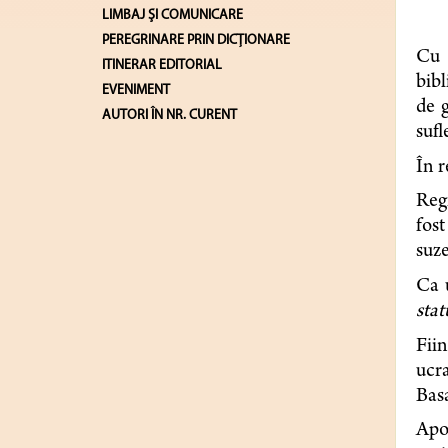
LIMBAJ ŞI COMUNICARE
PEREGRINARE PRIN DICȚIONARE
Cu 
ITINERAR EDITORIAL
bibl
EVENIMENT
de g
AUTORI ÎN NR. CURENT
sufl
În r
Reg
fos
suze
Ca 
stat
Fiin
ucra
Basa
Apoi