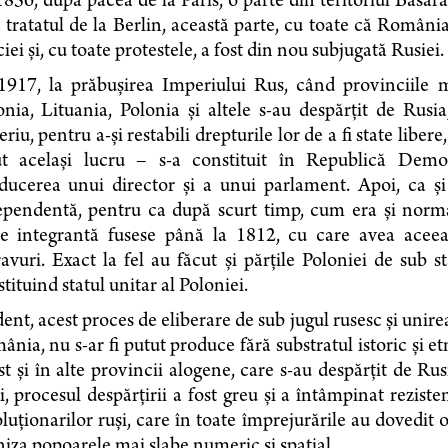
856, după pacea de la Paris, o parte din teritoriul Basarab
 tratatul de la Berlin, această parte, cu toate că România
iei şi, cu toate protestele, a fost din nou subjugată Rusiei.
1917, la prăbuşirea Imperiului Rus, când provinciile m
nia, Lituania, Polonia şi altele s-au despărţit de Rusi
riu, pentru a-şi restabili drepturile lor de a fi state liber
ut acelaşi lucru – s-a constituit în Republică Dem
ducerea unui director şi a unui parlament. Apoi, ca şi P
ependentă, pentru ca după scurt timp, cum era şi norma
te integrantă fusese până la 1812, cu care avea aceeaşi
vuri. Exact la fel au făcut şi părţile Poloniei de sub s
tituind statul unitar al Poloniei.
ent, acest proces de eliberare de sub jugul rusesc şi unire
nia, nu s-ar fi putut produce fără substratul istoric şi e
st şi în alte provincii alogene, care s-au despărţit de Rus
i, procesul despărţirii a fost greu şi a întâmpinat rezisten
luţiona­rilor ruşi, care în toate împrejurările au dovedit
niza popoarele mai slabe numeric şi spaţial.