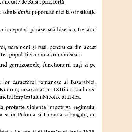
, anexate de Rusia prin forţă.
-a admis
limba
poporului nici la o instituţie
 început să pără­sească biserica, trecând
ei, ucraineni şi ruși, pentru ca din acest
itatea populaţiei a rămas românească.
zând garnizoanele, funcţionarii ruşi şi pe
ile lor caracterul românesc al Basarabiei,
Externe, însărcinat în 1816 cu studierea
netul împăratului Nicolae al II-lea.
a proteste violente împotriva regimului
a și în Polonia şi Ucraina subjugate, au