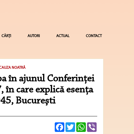
CĂRȚI
AUTORI
ACTUAL
CONTACT
 CAUZA NOATRĂ
 în ajunul Conferinţei
 în care explică esenţa
945, Bucureşti
Facebook
Twitter
WhatsApp
Viber