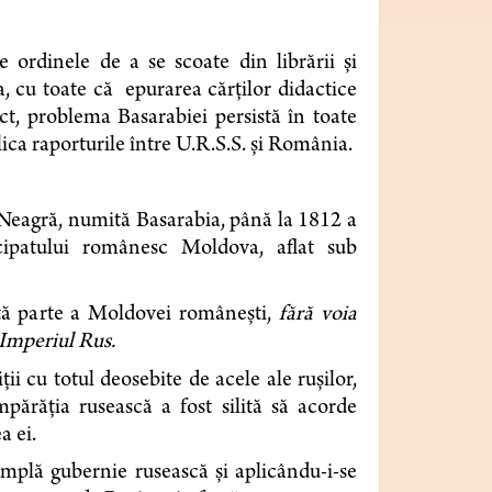
 ordinele de a se scoate din librării şi
bia, cu toate că epurarea cărţilor didactice
ect, problema Basarabiei persistă în toate
plica raporturile între U.R.S.S. şi România.
Neagră, numită Basarabia, până la 1812 a
cipatului românesc Moldova, aflat sub
stă parte a Moldovei româneşti,
fără voia
 Imperiul Rus.
ţii cu totul deosebite de acele ale ruşilor,
mpărăţia rusească a fost silită să acorde
a ei.
implă gubernie ru­sească şi aplicându-i-se