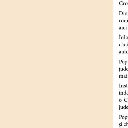
Crow
Din 
rom
aici
Înlo
căci
auto
Popu
jude
mai
Ins
înde
o C
jud
Popu
şi c