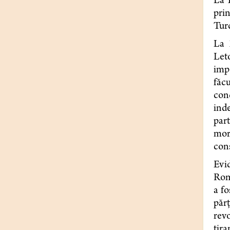
La 1
prin
Turc
La 
Leto
impe
făc
con
ind
par
mora
cons
Evid
Româ
a fo
părţ
revo
tira