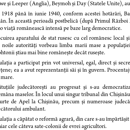
e şi Leeper (Anglia), Beymoh şi Day (Statele Unite), au s
1918 până în iunie 1940, conform acestei hotărâri, Basa
ân. În această perioadă postbelică (după Primul Război
 o viaţă românească intensă pe baze larg democratice.
cuirea aparatului de stat rusesc cu cel românesc local şi d
 noile autorităţi vorbeau limba marii mase a populaţiei
htonii ştiau mai bine româneşte decât ruseşte.
laţia a participat prin vot universal, egal, direct şi secr
ţene; ea a avut reprezentanţii săi şi în guvern. Procentaju
 mare.
tituţiile judecătoreşti au progresat şi s-au democratiz
mâna maselor. În locul unui singur tribunal din Chişinău, 
urte de Apel la Chişinău, precum şi numeroa­se judecător
ecătorului ambulant.
laţia a căpătat o reformă agrară, din care s-au împărtăşit şi
hiar cele câteva sate-colonii de evrei agricultori.