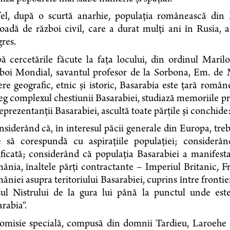
fel, după o scurtă anarhie, populaţia românească din B
oadă de război civil, care a durat mulţi ani în Rusia, 
res.
 cercetările făcute la faţa locului, din ordinul Marilo
boi Mondial, savantul profesor de la Sorbona, Em. de M
re geografic, etnic şi istoric, Basarabia este ţară româ
eg complexul chestiunii Basarabi­ei, studiază memoriile pre
eprezentanţii Basarabiei, ascultă toate părţile şi conchide
siderând că, în interesul păcii generale din Europa, treb
e să corespundă cu aspiraţiile populaţiei; considerâ
tificată; considerând că populaţia Basarabiei a manifest
nia, înaltele părţi contractan­te – Imperiul Britanic, F
niei asupra teritoriului Basarabiei, cuprins între front
sul Nistrului de la gura lui până la punctul unde este
rabia“.
omisie specială, compusă din domnii Tardieu, Laroehe (F