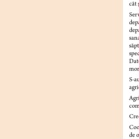
cât 
Ser
dep
depa
sana
săpt
spec
Dato
mort
S-a
agri
Agr
com
Cred
Coop
de o