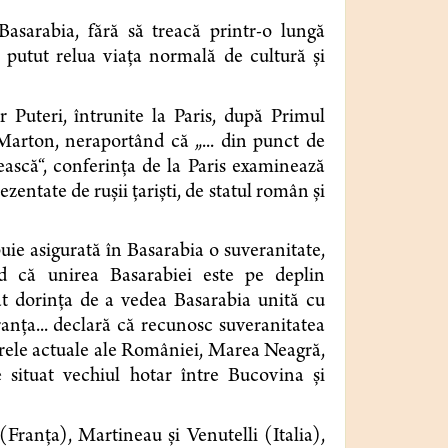
asarabia, fără să treacă printr-o lungă
a putut relua viaţa normală de cultură şi
r Puteri, întrunite la Paris, după Primul
arton, neraportând că „... din punct de
nească“, conferinţa de la Paris examinează
zentate de ruşii ţarişti, de statul român şi
:
uie asigurată în Basarabia o suveranitate,
nd că unirea Basarabiei este pe deplin
at dorinţa de a vedea Basarabia unită cu
ranţa... declară că recunosc suveranitatea
ierele actuale ale României, Marea Neagră,
 situat vechiul hotar între Bucovina şi
ranţa), Martineau şi Venutelli (Italia),