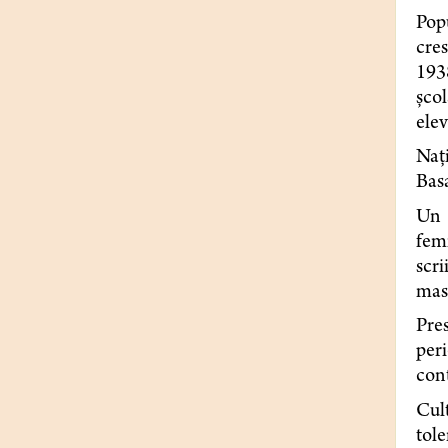
Popu
cres
1938
şcol
elev
Naţi
Basa
Un 
femi
scri
mase
Pre
peri
conţ
Cult
tole