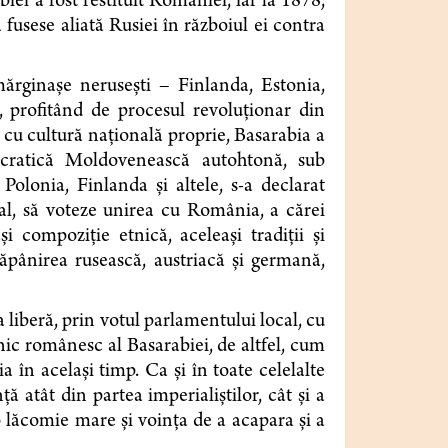
iei a fost restituit României, iar la 1878,
 fusese aliată Rusiei în războiul ei contra
ărginaşe neruseşti – Finlanda, Estonia,
a, profitând de procesul revoluţionar din
e, cu cultură naţională proprie, Basarabia a
ocratică Moldovenească autohtonă, sub
olonia, Finlanda şi altele, s-a declarat
l, să voteze unirea cu România, a cărei
 compoziţie etnică, aceleaşi tradiţii şi
tăpânirea rusească, austriacă şi germană,
a liberă, prin votul parlamentului local, cu
tnic românesc al Basarabiei, de altfel, cum
ia în acelaşi timp. Ca şi în toate celelalte
ţă atât din partea imperialiştilor, cât şi a
 o lăcomie mare şi voinţa de a acapara şi a