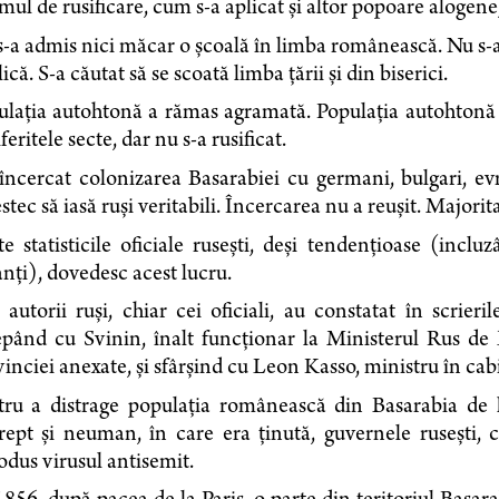
mul de rusificare, cum s-a aplicat şi altor popoare alogene
s-a admis nici măcar o şcoală în limba românească. Nu s
ică. S-a căutat să se scoată limba ţării şi din biserici.
laţia autohtonă a rămas agramată. Populaţia autohtonă a
iferitele secte, dar nu s-a rusificat.
încercat colonizarea Basarabiei cu germani, bulgari, evr
tec să iasă ruşi veritabili. Încercarea nu a reuşit. Major
e statisticile oficiale ruseşti, deşi tendenţioase (inclu
anţi), dovedesc acest lucru.
 autorii ruşi, chiar cei oficiali, au constatat în scrier
epând cu Svinin, înalt funcţionar la Ministerul Rus de 
inciei anexate, şi sfârşind cu Leon Kasso, ministru în cabi
tru a distrage populaţia românească din Basarabia de l
rept şi neuman, în care era ţinută, guvernele ruseşti, c
odus virusul antisemit.