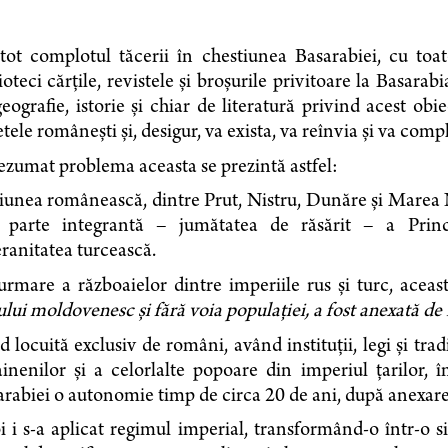
tot complotul tăcerii în chestiunea Basarabiei, cu toate
ioteci cărţile, revistele şi broşurile privitoare la Basara
eografie, istorie şi chiar de literatură privind acest obi
etele româneşti şi, desigur, va exista, va reînvia şi va com
ezumat problema aceasta se prezintă astfel:
iunea românească, dintre Prut, Nistru, Dunăre şi Marea 
t parte integrantă – jumătatea de răsărit – a Prin
ranitatea turcească.
urmare a războaielor dintre imperiile rus şi turc, acea
ului moldovenesc şi fără voia populaţiei, a fost anexată de
d locuită exclusiv de români, având instituţii, legi şi tradi
inenilor şi a celorlalte popoare din imperiul ţarilor, î
rabiei o autonomie timp de circa 20 de ani, după anexare
 i s-a aplicat regimul imperial, transformând-o într-o s