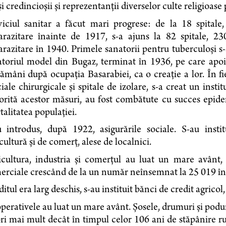
şi credincioşii şi reprezentanţii diverselor culte religioase
viciul sanitar a făcut mari progrese: de la 18 spitale
arazitare înainte de 1917, s-a ajuns la 82 spitale, 2
razitare în 1940. Primele sanatorii pentru tuberculoşi s-au
toriul model din Bugaz, terminat în 1936, pe care apoi 
ămâni după ocupaţia Basarabi­ei, ca o creaţie a lor. În fi
iale chirurgicale și spitale de izolare, s-a creat un insti
­rită acestor măsuri, au fost combătute cu succes epidemi
alitatea populaţiei.
u introdus, după 1922, asigurările sociale. S-au ins
cultură şi de comerţ, alese de localnici.
icultura, industria şi comerţul au luat un mare avânt, n
erciale crescând de la un număr neînsemnat la 25 019 în
itul era larg deschis, s-au instituit bănci de credit agricol,
erativele au luat un mare avânt. Şosele, drumuri şi poduri
ri mai mult decât în timpul celor 106 ani de stăpânire r