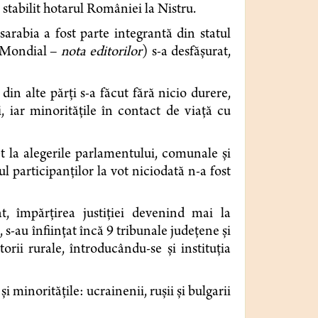
tabilit hotarul României la Nistru.
rabia a fost parte in­tegrantă din statul
 Mon­dial –
nota editorilor
) s-a desfăşurat,
in alte părţi s-a fă­cut fără nicio durere,
, iar minorităţile în contact de viaţă cu
et la alegerile parla­mentului, comunale şi
l participanţilor la vot niciodată n-a fost
at, împărţirea justiţiei devenind mai la
s-au înfiinţat încă 9 tribunale judeţene şi
ii rurale, întroducându-se şi instituţia
 minorităţile: ucrainenii, ruşii şi bulgarii