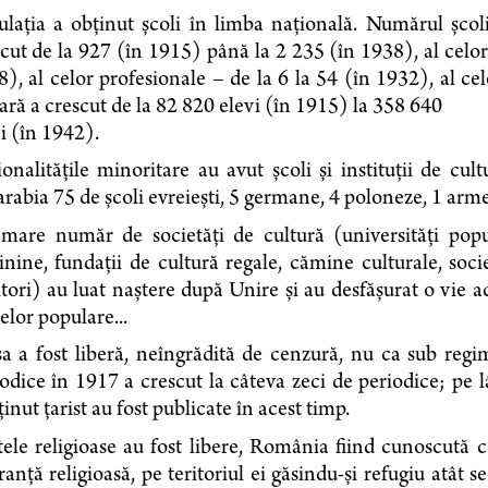
laţia a obţinut şcoli în limba naţională. Numărul şcolil
cut de la 927 (în 1915) până la 2 235 (în 1938), al celo
), al celor profesionale – de la 6 la 54 (în 1932), al cel
ară a crescut de la 82 820 elevi (în 1915) la 358 640
i (în 1942).
onalităţile minoritare au avut şcoli şi instituţii de cul
rabia 75 de şcoli evreieşti, 5 germane, 4 poloneze, 1 armea
mare număr de societăţi de cultură (universităţi popular
nine, fundaţii de cultură regale, cămine culturale, societ
itori) au luat naştere după Unire şi au desfăşurat o vie ac
lor populare...
sa a
fost liberă, neîngrădită de cenzură, nu ca sub regimu
odice în 1917 a crescut la câteva zeci de periodice; pe
inut ţarist au fost publicate în acest timp.
ele religioase au fost libere, România fiind cunoscută c
ranţă religioasă, pe teritoriul ei găsindu-şi refugiu atât se