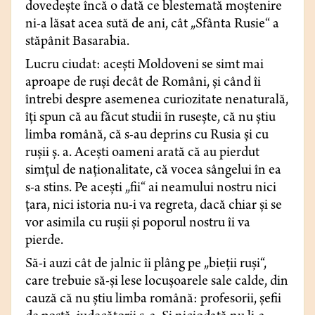
dovedeşte încă o dată ce blestemată moştenire
ni-a lăsat acea sută de ani, cât „Sfânta Rusie“ a
stăpânit Basarabia.
Lucru ciudat: aceşti Moldoveni se simt mai
aproape de ruşi decât de Români, şi când îi
întrebi despre asemenea curiozitate nenaturală,
îţi spun că au făcut studii în ruseşte, că nu ştiu
limba română, că s-au deprins cu Rusia şi cu
ruşii ş. a. Aceşti oameni arată că au pierdut
simţul de naţionalitate, că vocea sângelui în ea
s-a stins. Pe aceşti „fii“ ai neamului nostru nici
ţara, nici istoria nu-i va regreta, dacă chiar şi se
vor asimila cu ruşii şi poporul nostru îi va
pierde.
Să-i auzi cât de jalnic îi plâng pe „bieţii ruşi“,
care trebuie să-şi lese locuşoarele sale calde, din
cauză că nu ştiu limba română: profesorii, şefii