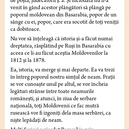
de poştă, judecătorii ş. a. Şi niciodată nu li-a
venit în gând acestor plângători să plângă pe
poporul moldovean din Basarabia, popor de un
sânge cu ei, popor, care era socotit de toţi veniţii
ca dobitoace.
Nu vor să înţeleagă că istoria şi-a făcut numai
dreptatea, răsplătind pe Ruşi în Basarabia cu
aceea ce li-au făcut aceştia Moldovenilor la
1812 şi la 1878.
Ea, istoria, va merge şi mai departe. Ea va trezi
în întreg poporul nostru simţul de neam. Fraţii
se vor cunoaşte unul pe altul, se vor încheia
legături strânse între toate neamurile
româneşti, şi atunci, în ziua de serbare
naţională, toţi Moldovenii ce fac mutră
rusească vor fi izgoniţi dela masa serbărei, ca
nişte lepădaţi de neam.