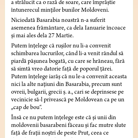
a strălucit ca o rază de soare, care împrăştie
întunerecul minţilor bunilor Moldoveni.
Niciodată Basarabia noastră n-a suferit
asemenea frământare, ca dela Ianuarie încoace
şi mai ales dela 27 Martie.
Putem înţelege că ruşilor nu li-a convenit
schimbarea lucrurilor, când li-a venit rândul să
piardă păşunea bogată, cu care se hrăneau, fără
să simtă vreo datorie faţă de poporul ţărei.
Putem înţelege iarăş că nu le-a convenit aceasta
nici la alte naţiuni din Basarabia, precum sunt
ovreii, bulgarii, grecii ş. a., cari se deprinsese pe
vecinicie să-l privească pe Moldovean ca pe un
„cap de bou“.
Însă ce nu putem înţelege este că şi unii din
moldovenii basarabeni făceau şi fac mutre slute
faţă de fraţii noştri de peste Prut, ceea ce