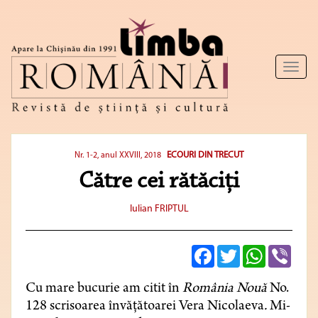
Toggl
naviga
ECOURI DIN TRECUT
Nr. 1-2, anul XXVIII, 2018
Către cei rătăciți
Iulian FRIPTUL
Facebook
Twitter
WhatsApp
Viber
Cu mare bucurie am citit în
România Nouă
No.
128 scrisoarea învăţătoarei Vera Nicolaeva
.
Mi-