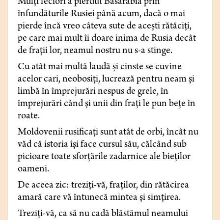
Mulţi feciori a pierdut Basarabia prin
înfundăturile Rusiei până acum, dacă o mai
pierde încă vreo câteva sute de aceşti rătăciţi,
pe care mai mult îi doare inima de Rusia decât
de fraţii lor, neamul nostru nu s-a stinge.
Cu atât mai multă laudă şi cinste se cuvine
acelor cari, neobosiţi, lucrează pentru neam şi
limbă în împrejurări nespus de grele, în
împrejurări când şi unii din fraţi le pun beţe în
roate.
Moldovenii rusificaţi sunt atât de orbi, încât nu
văd că istoria îşi face cursul său, călcând sub
picioare toate sforţările zadarnice ale bieţilor
oameni.
De aceea zic: treziţi-vă, fraţilor, din rătăcirea
amară care vă întunecă mintea şi simţirea.
Treziţi-vă, ca să nu cadă blăstămul neamului