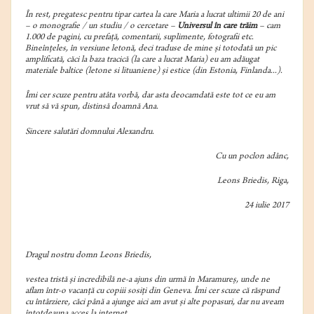
În rest, pregatesc pentru tipar cartea la care Maria a lucrat ultimii 20 de ani
– o monografie / un studiu / o cercetare –
Universul în care trăim
– cam
1.000 de pagini, cu prefață, comentarii, suplimente, fotografii etc.
Bineînțeles, în versiune letonă, deci traduse de mine și totodată un pic
amplificată, căci la baza tracică (la care a lucrat Maria) eu am adăugat
materiale baltice (letone si lituaniene) și estice (din Estonia, Finlanda...).
Îmi cer scuze pentru atâta vorbă, dar asta deocamdată este tot ce eu am
vrut să vă spun, distinsă doamnă Ana.
Sincere salutări domnului Alexandru.
Cu un poclon adânc,
Leons Briedis, Riga,
24 iulie 2017
Dragul nostru domn Leons Briedis,
vestea tristă și incredibilă ne-a ajuns din urmă în Maramureș, unde ne
aflam într-o vacanță cu copiii sosiți din Geneva. Îmi cer scuze că răspund
cu întârziere, căci până a ajunge aici am avut și alte popasuri, dar nu aveam
întotdeauna acces la internet.