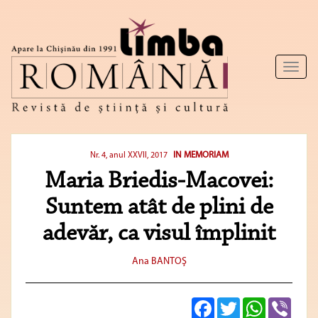
Toggl
naviga
IN MEMORIAM
Nr. 4, anul XXVII, 2017
Maria Briedis-Macovei:
Suntem atât de plini de
adevăr, ca visul împlinit
Ana BANTOŞ
Facebook
Twitter
WhatsApp
Viber