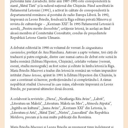
pictorului Iurie Zavadschi. Între anii 1987-1995 este corespondentă la
ziarul „Sfatul Tării” şi la radioul naţional din Chișinău. Fiind acreditată în
Parlamentul Letoniei (1991), a activat în calitate de corespondentă la
departamentul românesc al postului de radio Europa Liberă. În 1992,
împreună cu Leons Briedis, fondează la Riga editura privată Minerva şi
revista de culturologie – „Kentaurs XXI”. În 1995 Parlamentul Letoniei îi
acordă, „Pentru merite deosebite”, cetăţenie letonă, în același an fiind
aleasă membru al Comitetului Consultativ, condus de preşedintele
Republicii Letone Guntis Ulmanis.
A debutat editorial în 1990 cu volumul de versuri
În singurătatea
cuvintelor
, prefaţat de Ana Blandiana. Autoare a şapte volume, trei cărţi de
traduceri şi patru originale, dintre care numai cartea de debut este scrisă în
limba română (Editura Hiperion, Chişinău), celelalte volume (versuri,
eseuri, studiu monografic) au fost scrise şi editate în limba letonă la Riga.
Maria Briedis-Macovei a tradus din letonă în română un volum impunător
intitulat
Daine letone
, apărut în 1991 la Editura Hyperion din Chișinău, la
care a continuat să lucreze, perfecționându-l și completându-l. A rămas
nepublicat studiul
Universul în care trăim
, elaborate împreună cu Leons
Briedis, pe parcursul ultimelor două decenii.
A colaborat la revistele: „Diena”, „Neatkariga Rita Avize”, „Labrit”,
„Literatura un Maksla”, „Literatura. Maksla un Mes”, „Atmoda Atputai”,
„Izgitiba un kulturai”, „Jauna Avize”, „Kentaurs XXI” din Letonia, la
„Literatura și Arta”, „Sfatul Țării”, „Nistru”, „Luceafărul” din Republica
Moldova, precum și la mai multe publicații din România.
Maria Briedis-Macovei și Leons Briedis au promovat timp îndelungat și