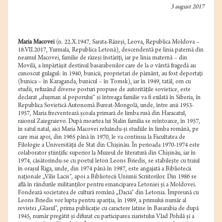
3 august 2017
Maria Macovei
(n. 22.X.1947, Sarata-Răzeşi, Leova, Republica Moldova –
18.VII.2017, Yurmala, Republica Letonă), descendentă pe linia paternă din
neamul Macovei, familie de răzeşi înstăriţi, iar pe linia maternă – din
Movilă, a împărtășit destinul basarabenilor care de la o vârstă fragedă au
cunoscut gulagul: în 1940, bunicii, proprietari de pământ, au fost deportaţi
(bunica – în Karaganda, bunicul – în Tomsk), iar în 1949, tatăl, om cu
studii, refuzând diverse posturi propuse de autoritățile sovietice, este
declarat „dușman al poporului” și întreaga familie va fi exilată în Siberia, în
Republica Sovietică Autonomă Bureat-Mongolă, unde, între anii 1953-
1957, Maria frecventează şcoala primară de limba rusă din Haracatul,
raionul Zaiegraievo. După moartea lui Stalin familia se reîntoarce, în 1957,
în satul natal, aici Maria Macovei reluându-și studiile în limba română, pe
care mai apoi, din 1965 până în 1970, le va continua la Facultatea de
Filologie a Universităţii de Stat din Chişinău. În perioada 1970-1974 este
colaborator ştiinţific superior la Muzeul de literatură din Chişinău, iar în
1974, căsătorindu-se cu poetul leton Leons Briedis, se stabilește cu traiul
în oraşul Riga, unde, din 1974 până în 1987, este angajată a Bibliotecii
naţionale „Vilis Lacis”, apoi a Bibliotecii Uniunii Scriitorilor. Din 1986 se
află în rândurile militanților pentru emanciparea Letoniei și a Moldovei.
Fondează societatea de cultură română „Dacia” din Letonia. Împreună cu
Leons Briedis vor lupta pentru apariția, în 1989, a primului număr al
revistei „Glasul”, prima publicație cu caractere latine în Basarabia de după
1945, număr pregătit și difuzat cu participarea ziaristului Vlad Pohilă și a