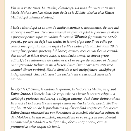
Vin cu o veste tristă. La 18 iulie, dimineața, s-a stins din viață soția mea
Maria. Noi ne-am luat rămas bun de la ea la 22 iulie, deci în ziua Sfintei
Marii (după calendarul leton).
Maria a lăsat după ea enorm de multe materiale și documente, de care mă
voi ocupa mulți ani, dar acum vreau să vă spun că până la plecarea sa Maria
a pregătit pentru tipar un volum de versuri
Vâlvătaie
(aproximativ 120 de
poezii), pe care eu deja l-am tradus în letonă și pe care îl voi edita pe
contul meu propriu. Ea m-a rugat să editez cartea și în română (cam 20 de
exemplare) pentru prieteni, biblioteci, reviste, ceea ce voi face în curand,
dar, totusi, ar fi fost foarte bine, și totodată normal, ca cineva (vreo
editură) să se intereseze de cartea ei și să se ocupe de editarea ei. Numai
că nu știu unde trebuie să mă adresez. Poate Dumneavoastră stiți vreo
soluție? Sincer vorbind, fiind o ființă de o rară încăpățânare, îndârjire și
independență, chiar și în acest caz exclusiv nu vreau sa mă adresez la
nimeni.
În 1991 la Chișinau, la Editura Hyperion, în traducerea Mariei, au aparut
Daine letone.
Ultimele luni ale vieții sale ea a lucrat la această ediție – a
șlefuit și a prelucrat traducerea, a adăugat catrene, deci daine-doine noi etc.
Ea a vrut să facă această carte drept cadou pentru Letonia, care în 2018 va
împlini 100 de ani de la proclamarea sa, dar eu fiind sceptic cred că aceste
Daine letone
niciodată nu vor fi reeditate în română, căci niciun editor, fie
din Moldova, fie din România, niciodată nu se va ocupa cu ceva absolut
necomercial și totodată «tradițional», deci «antipoetic», cum se
pronunță la orice colțuri ale lumii.