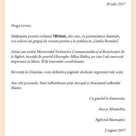
30 iulie 2017
Dragă Leons,
Mulțumim pentru volumul
Vâlvătaie,
din care, cu permisiunea dumitale,
voi selecta un grupaj de versuri pentru a le publica în „Limba Română”.
Astăzi am vizitat Memorialul Victimelor Comunismului și al Rezistenței de
la Sighet, însoțiți de poetul Gheorghe Mihai Bârlea, pe care l-ați cunoscut
împreună cu Maria. El îți transmite condoleanțe.
Reveniți la Chișinău, vom definitiva paginile dedicate regretatei tale soții.
Am citit poemele. Sunt tulburătoare prin mesajul și zbuciumul sufletului
Mariei.
Cu gândul la dumneata,
Ana și Alexandru,
Sighetul Marmației,
2 august 2017