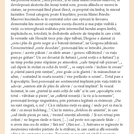
sau procesul scrierii. „Arta poetică”, și în cazul Mariei Briedis-Macovei, se
developează aleatoriu din însuși textul scris, poezia aflându-se mereu în
căutare, iar personajul fiind plasat direct, cu propriul său limbaj, în miezul
lucrurilor. Tonul categoric poate fi înșelător, poezia Mariei Briedis-
Macovei înscriindu-se în contextul celor care optează în favoarea
demersului liric menit să exprime esența discretă și mai puțin vizibilă a
vieții: ea interoghează realitatea prin intermediul lucrului asupra limbii,
implicându-se, totodată, în dezbaterile ardente ale timpului în care a trăit.
În versurile sale Heraclit trece prin clipe tulburi, Diogene e alarmat că
„ceru-i plin de grote negre și e butoiul răsturnat”, iar Gorgona jubilează.
Cronometrând „orele decedate”, personajul liric se întreabă „încotro
gonesc / aceste pâlcuri / cu zilele amare / gonesc sălbăticind / cu viața
pusă pe grătare”. Un cer devastat de furtună („cerul sorţii e-n furtună”) și
un timp profan pune stăpânire pe atmosferă: „cade timpul sub picioare”, „
cad clipele în stoluri cu ochii de trotil”, „ se surpă orele / închise în eroare”
și „vântul șuieră prin simţuri”, „vise goale ca în glastră / în mănunchiuri se
adun, / scuturând în soarta noastră / vise prefăcute-n scrum”... Totul pare a
fi apocaliptic. Însă personajul are sentimentul împlinirii prin viața trăită în
adevăr
: „suntem atât de plini de adevăr / ca visul împlinit”. În veacul
înciumat, în care „pustiul îşi arată colţii de safir” și în care „apocaliptic este
totul – vâlvătaie și pieire”, iar „sufletul renunță / la vis și la nemurire”,
personajul învinge singurătatea, prin păstrarea legăturii cu strămoșii: „Dar
nu sunt singură, o, nu! / Că-n rădăcina vieții eu ajung / unde pot să stau la
sfat / cu moșii îndelung...”. Căci în mintea „doldora de amintiri”, în care
„cad rănile pieziş pe rană, / trezind smeriții adormiți. / Și noi retrași prin
colţuri / ne lingem rănile-n tăceri, [...] cad peste noi capcanele fatale – /
n-avem ziua cea de mâine / fără ieri”
(
Fără ieri…
). Autoarea se regăsește în
moștenirea valorilor păstrate de la străbuni, în care caută și află sensurile