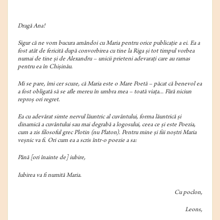
Dragă Ana!
Sigur că ne vom bucura amândoi cu Maria pentru orice publicație a ei. Ea a
fost atât de fericită după convorbirea cu tine la Riga și tot timpul vorbea
numai de tine și de Alexandru – unicii prieteni adevarați care au ramas
pentru ea în Chișinău.
Mi se pare, îmi cer scuze, că Maria este o Mare Poetă – păcat că benevol ea
a fost obligată să se afle mereu în umbra mea – toată viața... Fără niciun
reproș ori regret.
Ea cu adevărat simte nervul lăuntric al cuvântului, forma lăuntrică și
dinamică a cuvântului sau mai degrabă a logosului, ceea ce și este Poezia,
cum a zis filosoful grec Plotin (nu Platon). Pentru mine și fiii noștri Maria
veșnic va fi. Ori cum ea a scris într-o poezie a sa:
Până [ori înainte de] iubire,
Iubirea va fi numită Maria.
Cu poclon,
Leons,