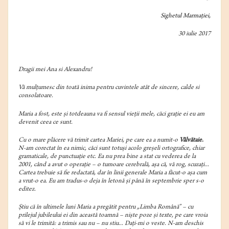
Sighetul Marmației,
30 iulie 2017
Dragii mei Ana si Alexandru!
Vă mulțumesc din toată inima pentru cuvintele atât de sincere, calde si
consolatoare.
Maria a fost, este și totdeauna va fi sensul vieții mele, căci grație ei eu am
devenit ceea ce sunt.
Cu o mare plăcere vă trimit cartea Mariei, pe care ea a numit-o
Vâlvătaie.
N-am corectat în ea nimic, căci sunt totuși acolo greșeli ortografice, chiar
gramaticale, de punctuație etc. Ea nu prea bine a stat cu vederea de la
2001, când a avut o operație – o tumoare cerebrală, așa că, vă rog, scuzați...
Cartea trebuie să fie redactată, dar în linii generale Maria a făcut-o așa cum
a vrut-o ea. Eu am tradus-o deja în letonă și până în septembrie sper s-o
editez.
Știu că în ultimele luni Maria a pregătit pentru „Limba Română” – cu
prilejul jubileului ei din această toamnă – niște poze și texte, pe care vroia
să vi le trimită: a trimis sau nu – nu stiu... Dați-mi o veste. N-am deschis