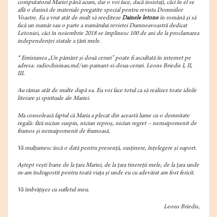
computatorul Mariei până acum, dar o voi face, dacă insistați, căci în el se
află o duzină de materiale pregatite special pentru revista Domniilor
Voastre. Ea a vrut atât de mult să reediteze
Dainele letone
în română și să
facă un număr sau o parte a numărului revistei Dumneavoastră dedicat
Letoniei, căci în noiembrie 2018 se împlinesc 100 de ani de la proclamarea
independenței statale a țării mele.
* Emisiunea „Un pământ și două ceruri” poate fi ascultată în internet pe
adresa: radiochisinau.md/un-pamant-si-doua-ceruri. Leons Briedis I, II,
III.
Au rămas atât de multe după ea. Eu voi face totul ca să realizez toate ideile
literare și spirituale ale Mariei.
Ma consolează faptul că Maria a plecat din această lume cu o demnitate
regală: fără niciun suspin, niciun reproș, niciun regret – nemaipomenit de
frumos și nemaipomenit de frumoasă.
Vă mulțumesc încă o dată pentru prezență, susținere, înțelegere și suport.
Aștept vești bune de la țara Mariei, de la țara tinereții mele, de la țara unde
m-am îndragostit pentru toată viața și unde eu cu adevărat am fost fericit.
Vă îmbrățișez cu sufletul meu.
Leons Briedis,