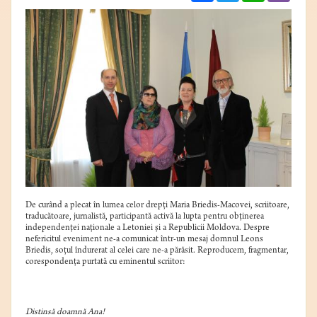
De curând a plecat în lumea celor drepți Maria Briedis-Macovei, scriitoare,
traducătoare, jurnalistă, participantă activă la lupta pentru obținerea
independenţei naţionale a Letoniei şi a Republicii Moldova. Despre
nefericitul eveniment ne-a comunicat într-un mesaj domnul Leons
Briedis, soțul îndurerat al celei care ne-a părăsit. Reproducem, fragmentar,
corespondența purtată cu eminentul scriitor:
Distinsă doamnă Ana!