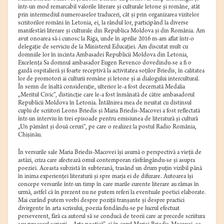
într-un mod remarcabil valorile literare și culturale letone și române, atât
prin intermediul numeroaselor traduceri, cât și prin organizarea vizitelor
scriitorilor români în Letonia, ei, la rândul lor, participând la diverse
manifestări literare și culturale din Republica Moldova și din România. Am
avut onoarea să-i cunosc la Riga, unde în aprilie 2016 m-am aflat într-o
delegație de serviciu de la Ministerul Educației. Am discutat mult cu
domniile lor în incinta Ambasadei Republicii Moldova din Letonia,
Excelența Sa domnul ambasador Eugen Revenco dovedindu-se a fi o
gazdă ospitalieră și foarte receptivă la activitatea soților Briedis, în calitatea
lor de promotori ai culturii române și letone și ai dialogului intercultural.
În semn de înaltă considerație, ulterior le-a fost decernată Medalia
„Meritul Civic”, distincție care le-a fost înmânată de către ambasadorul
Republicii Moldova în Letonia. Întâlnirea mea de neuitat cu distinsul
cuplu de scriitori Leons Briedis și Maria Briedis-Macovei a fost reflectată
într-un interviu în trei episoade pentru emisiunea de literatură și cultură
„Un pământ și două ceruri”, pe care o realizez la postul Radio România,
Chișinău.
În versurile sale Maria Briedis-Macovei își asumă o perspectivă a vieții de
astăzi, criza care afectează omul contemporan răsfrângându-se și asupra
poeziei. Aceasta subzistă în subterană, trasând un drum puțin vizibil până
în inima experienței literaturii și spre marja ei de difuzare. Autoarea își
concepe versurile într-un timp în care marile curente literare au rămas în
urmă, astfel că în prezent nu ne putem referi la eventuale poetici elaborate.
Mai curând putem vorbi despre poziții tranșante și despre practici
divirgente în arta scrisului, poezia fondându-se pe lucrul efectuat
perseverent, fără ca autorul să se conducă de teorii care ar precede scriitura