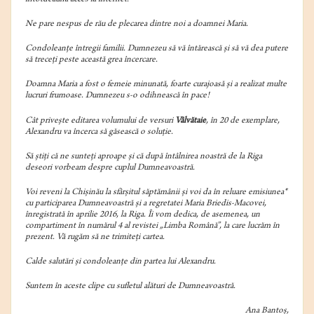
Ne pare nespus de rău de plecarea dintre noi a doamnei Maria.
Condoleanțe întregii familii. Dumnezeu să vă întărească și să vă dea putere
să treceți peste această grea încercare.
Doamna Maria a fost o femeie minunată, foarte curajoasă și a realizat multe
lucruri frumoase. Dumnezeu s-o odihnească în pace!
Cât privește editarea volumului de versuri
Vâlvătaie
, în 20 de exemplare,
Alexandru va încerca să găsească o soluție.
Să știți că ne sunteți aproape și că după întâlnirea noastră de la Riga
deseori vorbeam despre cuplul Dumneavoastră.
Voi reveni la Chișinău la sfârșitul săptămânii și voi da în reluare emisiunea*
cu participarea Dumneavoastră și a regretatei Maria Briedis-Macovei,
înregistrată în aprilie 2016, la Riga. Îi vom dedica, de asemenea, un
compartiment în numărul 4 al revistei „Limba Română”, la care lucrăm în
prezent. Vă rugăm să ne trimiteți cartea.
Calde salutări și condoleanțe din partea lui Alexandru.
Suntem în aceste clipe cu sufletul alături de Dumneavoastră.
Ana Bantoș,