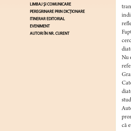
LIMBAJ ŞI COMUNICARE
tran
PEREGRINARE PRIN DICȚIONARE
indi
ITINERAR EDITORIAL
ref
EVENIMENT
Fapt
AUTORI ÎN NR. CURENT
cerc
diat
Nu e
refe
Grau
Cate
diat
stud
Aut
pron
că e