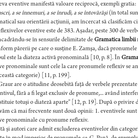
va eventive manifestă valoare reciprocă, exempli gratia:
scri, a se înnemuri, a se înrudi, a se întovărăşi
(în total sun
atical sau orientării acţiunii, am încercat să clasificăm 
eflexivelor eventive este de 383. Aşadar, peste 300 de verbe
cadrându-se în sensurile delimitate de
Gramatica limbii
orm părerii pe care o susţine E. Zamşa, dacă pronumele re
ul este la diateza activă pronominală [10, p. 8]. În
Grama
ve pronominale sunt cele la care pronumele reflexiv se an
ceastă categorie) [11, p. 199].
Graur are o atitudine deosebită faţă de verbele prezentate
ntivul, fără a fi legat exclusiv de pronume,... având inter
tituie totuşi o diateză aparte” [12, p. 19]. După o privir
văm că mai frecvente sunt două opinii: 1. eventivele sunt l
ive pronominale cu pronume reflexiv.
tă şi autori care admit excluderea eventivelor din categori