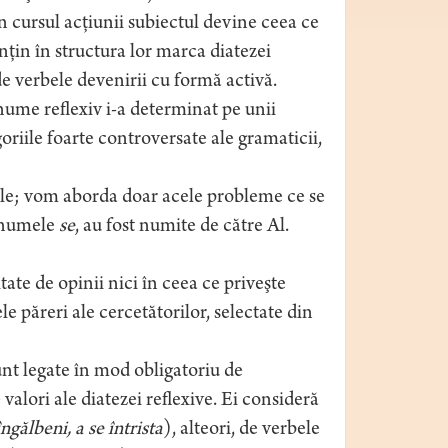
în cursul acţiunii subiectul devine ceea ce
ţin în structura lor marca diatezei
de verbele devenirii cu formă activă.
ume reflexiv i-a determinat pe unii
oriile foarte controversate ale gramaticii,
zele; vom aborda doar acele probleme ce se
ronumele
se
, au fost numite de către Al.
tate de opinii nici în ceea ce priveşte
 păreri ale cercetătorilor, selectate din
unt legate în mod obligatoriu de
 valori ale diatezei reflexive. Ei consideră
îngălbeni, a se întrista
), alteori, de verbele