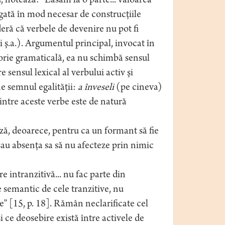
, notează: “Lăsăm la o parte... valoarea
egată în mod necesar de construcţiile
deră că verbele de devenire nu pot fi
âi ş.a.). Argumentul principal, invocat în
egorie gramaticală, ea nu schimbă sensul
e sensul lexical al verbului activ şi
e semnul egalităţii:
a înveseli
(pe cineva)
intre aceste verbe este de natură
ză, deoarece, pentru ca un formant să fie
sau absenţa sa să nu afecteze prin nimic
 intranzitivă... nu fac parte din
e semantic de cele tranzitive, nu
” [15, p. 18]. Rămân neclarificate cel
şi ce deosebire există între activele de