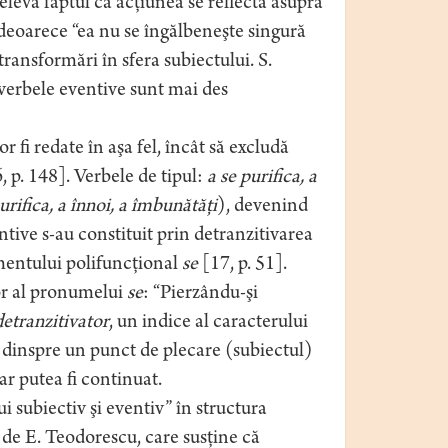
leva faptul că acţiunea se reflectă asupra
 deoarece “ea nu se îngălbeneşte singură
ransformări în sfera subiectului. S.
verbele eventive sunt mai des
vor fi redate în aşa fel, încât să excludă
, p. 148]. Verbele de tipul:
a se purifica, a
urifica, a înnoi, a îmbunătăţi
), devenind
ntive s-au constituit prin detranzitivarea
ementului polifuncţional
se
[17, p. 51].
tor al pronumelui
se
: “Pierzându-şi
etranzitivator
, un indice al caracterului
ii dinspre un punct de plecare (subiectul)
ar putea fi continuat.
i subiectiv şi eventiv” în structura
 de E. Teodorescu, care susţine că