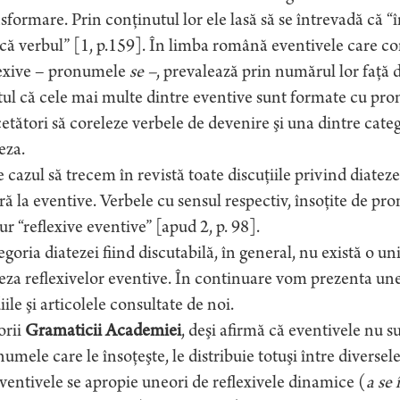
sformare. Prin conţinutul lor ele lasă să se întrevadă că “
că verbul” [1, p.159]. În limba română eventivele care con
lexive – pronumele
se –
, prevalează prin numărul lor faţă 
ul că cele mai multe dintre eventive sunt formate cu pron
etători să coreleze verbele de devenire şi una dintre categ
eza.
 cazul să trecem în revistă toate discuţiile privind diate
ră la eventive. Verbele cu sensul respectiv, însoţite de p
r “reflexive eventive” [apud 2, p. 98].
goria diatezei fiind discutabilă, în general, nu există o uni
eza reflexivelor eventive. În continuare vom prezenta unele
iile şi articolele consultate de noi.
orii
Gramaticii Academiei
, deşi afirmă că eventivele nu s
umele care le însoţeşte, le distribuie totuşi între diversele
ventivele se apropie uneori de reflexivele dinamice (
a se 