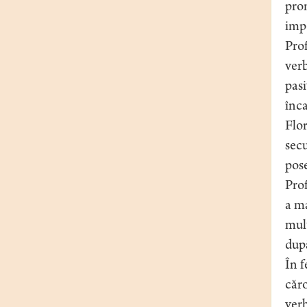
pro
imp
Prof
ver
pas
înca
Flor
secu
pose
Prof
a ma
mult
după
În f
căro
verb