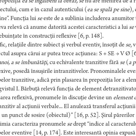
ropoziţia
ea se îngălbeni la obraz, se
nu are menirea de a re
ectului, cum e în cazul autenticului (
ea se spală pe sine
),
ine”. Funcţia lui
se
este de a sublinia includerea anumitor t
va relevă că anume datorită acestei caracteristici a lui
se
ebuinţate în construcţii reflexive [6, p. 148].
ic, relaţiile dintre subiect şi verbul eventiv, însoţit de
se
, 
ctul asupra cărui ar putea trece acţiunea: S + SE → V Ø [6
nnoi, a se îmbunătăţi
, cu echivalente tranzitive fără
se
(
a p
exive, posedă însuşirile intranzitivelor. Pronominalele eve
elor tranzitive, adică prin plasarea în prepoziţia lor a el
vistul I. Bărbuţă relevă funcţia de element detranzitiva
area reflexivă, pronumele în discuţie devine un
element d
anzitiv al acţiunii verbale... El anulează transferul acţiun
 un punct de sosire (obiectul)” [16, p. 52]. Şirul părerilor 
rimia caracteriza pronumele
se
drept “indice al caracterulu
elor eventive [14, p. 174]. Este interesantă opinia expusă