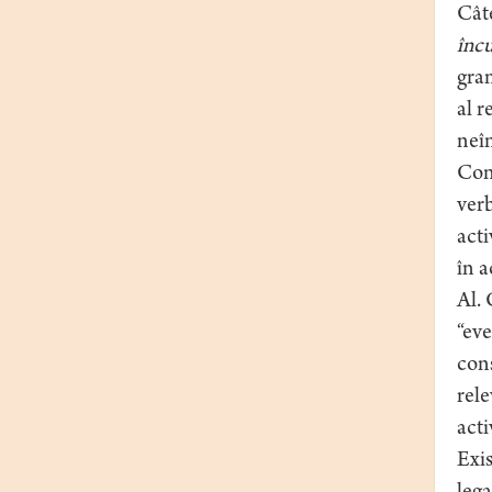
Câte
încu
gram
al r
neîn
Conf
verb
acti
în a
Al. 
“eve
cons
rele
act
Exis