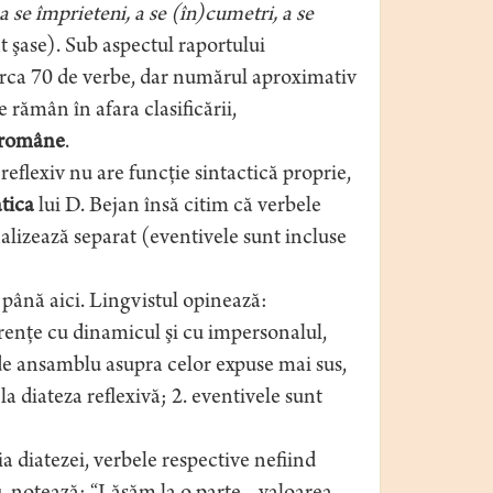
a se împrieteni, a se (în)cumetri, a se
t şase). Sub aspectul raportului
circa 70 de verbe, dar numărul aproximativ
 rămân în afara clasificării,
 române
.
flexiv nu are funcţie sintactică proprie,
tica
lui D. Bejan însă citim că verbele
alizează separat (eventivele sunt incluse
 până aici. Lingvistul opinează:
ferenţe cu dinamicul şi cu impersonalul,
e de ansamblu asupra celor expuse mai sus,
a diateza reflexivă; 2. eventivele sunt
a diatezei, verbele respective nefiind