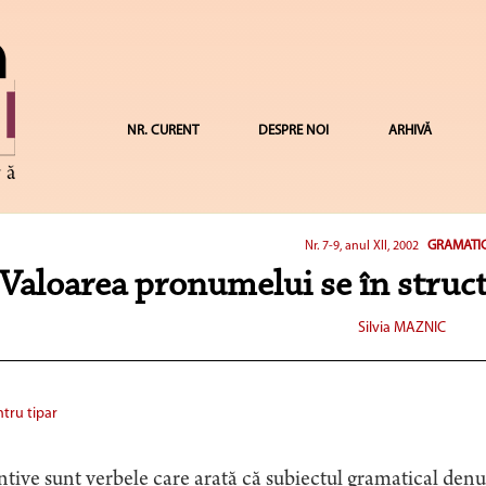
NR. CURENT
DESPRE NOI
ARHIVĂ
GRAMATI
Nr. 7-9, anul XII, 2002
Valoarea pronumelui se în struct
Silvia MAZNIC
tru tipar
tive sunt verbele care arată că subiectul gramatical den