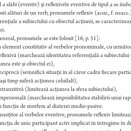
l
a slăbi
(eventiv) şi reflexivele eventive de tipul
a se îmbo
sit alături de un verb, pronumele reflexiv (acuz., f. neacc.
renţiale a subiectului cu obiectul acţiunii, se caracteriz
ri.
general, pronumele
se
este folosit [16, p. 51]:
a element constitutiv al verbelor pronominale, cu următoa
eflexivă (marchează identitatea referenţială a subiectului c
unea este şi obiectul ei),
eciprocă (semnifică situaţii în al căror cadru fiecare parti
aşi timp suferă acţiunea celuilalt),
ntranzitivă (limitează acţiunea la sfera subiectului),
mpersonală (marchează imposibilitatea stabilirii unui rap
u funcţie de morfem al diatezei medio-pasive.
nsoţitor al verbelor eventive, pronumele reflexiv limitează
uncţia de unic participant activ implicat în întregime în de