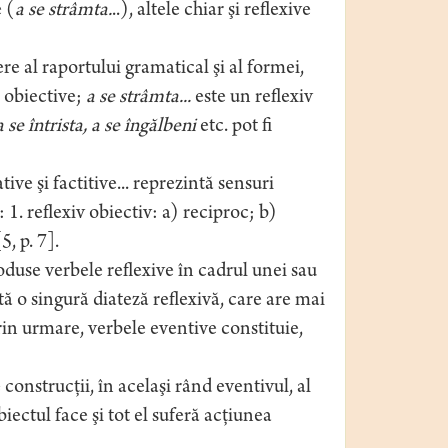
e (
a se strâmta.
..), altele chiar şi reflexive
e al raportului gramatical şi al formei,
 obiective;
a se strâmta...
este un reflexiv
a se întrista, a se îngălbeni
etc. pot fi
ve şi factitive... reprezintă sensuri
 1. reflexiv obiectiv: a) reciproc; b)
5, p. 7].
oduse verbele reflexive în cadrul unei sau
tă o singură diateză reflexivă, care are mai
rin urmare, verbele eventive constituie,
construcţii, în acelaşi rând eventivul, al
iectul face şi tot el suferă acţiunea