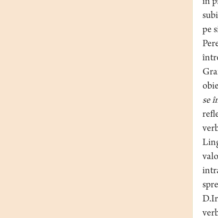
în p
subi
pe s
Pere
într
Graf
obie
se î
refl
verb
Ling
valo
intr
spre
D.I
verb