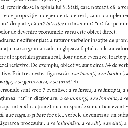
el, referindu-se la opinia lui S. Stati, care notează că la 
rte de propoziţie independentă de verb, ca un complement
bună dreptate, că
mă întristez
nu înseamnă “mă fac pe mine 
belor de devenire pronumele
se
nu este obiect direct.
drarea nediferenţiată a tuturor verbelor însoţite de pro
ităţii mărcii gramaticale, neglijează faptul că ele au valo
re al raportului gramatical, doar unele eventive, foarte p
ezei reflexive. De exemplu, obiective sunt circa 54 de ver
tive. Printre acestea figurează:
a se înavuţi, a se haiduci,
vriga, a se germaniza, a se prosti
etc.
ersonale sunt vreo 7 eventive:
a se însera, a se înnopta, 
iunea “rar” în dicţionare:
a se înmurgi, a se înmoina, a 
icipă intens la acţiune) nu corespunde semanticii eventi
i, a se ruga, a-şi bate joc
etc., verbele devenirii au un subi
ăşurarea procesului:
a se îmbolnăvi; a se albi; a se sluţi; a 