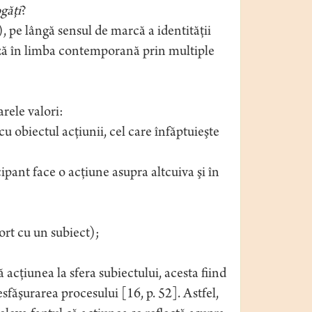
găţi
?
), pe lângă sensul de marcă a identităţii
ează în limba contemporană prin multiple
rele valori:
u obiectul acţiunii, cel care înfăptuieşte
cipant face o acţiune asupra altcuiva şi în
ort cu un subiect);
 acţiunea la sfera subiectului, acesta fiind
sfăşurarea procesului [16, p. 52]. Astfel,