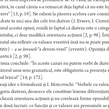
ate în mod imperios de pronumele
se
. G. Pană, de exemplu
tivă, în cazul căreia s-a remarcat deja faptul că nu este l
exive” [13, p. 19]. Ne raliem la părerea acelora care consi
drate în nici una din cele trei diateze (I. Evseev, I. Ciorn
jinul acestei opinii, rezidă în faptul că diateza este o cat
ntului, ci doar modifică orientarea acţiunii [2, p. 98]. Într
vatul său reflexiv cu valoare eventivă însă nu se poate pun
titiv) –
a se înveseli
“a deveni vesel” (eventiv). Opoziţia d
ntică [2, p. 98].
rimia conchide: “În aceste cazuri nu putem vorbi de diate
ătorul unui sens gramatical, este obligatoriu ca prezenţa 
ul lexical” [14, p. 172].
aşi idee o formulează şi I. Matcovschi: “Verbele cu valoare
goria diatezei, deoarece ele constituie lexeme diferenţiat
hează orientarea acţiunii şi nu corelează forme opozabile
n două lucruri: ce funcţie şi ce valoare are pronumele
se