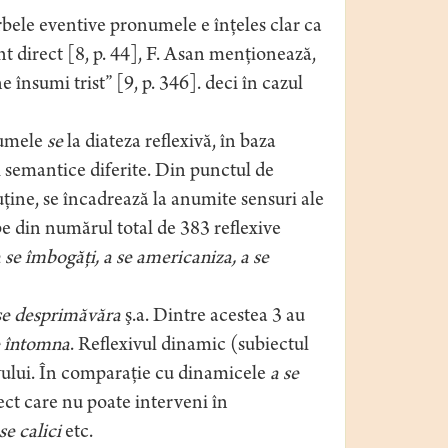
verbele eventive pronumele e înţeles clar ca
 direct [8, p. 44], F. Asan menţionează,
însumi trist” [9, p. 346]. deci în cazul
numele
se
la diateza reflexivă, în baza
ri semantice diferite. Din punctul de
uţine, se încadrează la anumite sensuri ale
be din numărul total de 383 reflexive
 a se îmbogăţi, a se americaniza, a se
a se desprimăvăra
ş.a. Dintre acestea 3 au
se întomna
. Reflexivul dinamic (subiectul
vului. În comparaţie cu dinamicele
a se
ect care nu poate interveni în
se calici
etc.