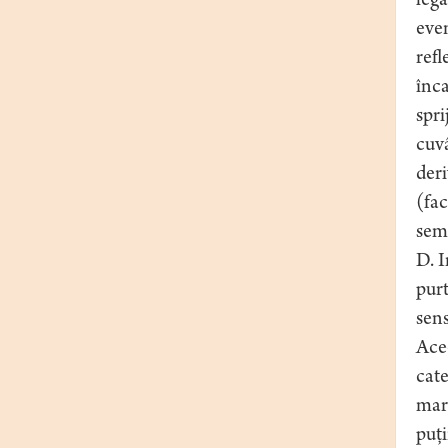
leg
even
refl
înca
spri
cuvâ
deri
(fac
sema
D. I
purt
sens
Acee
cate
marc
puţi