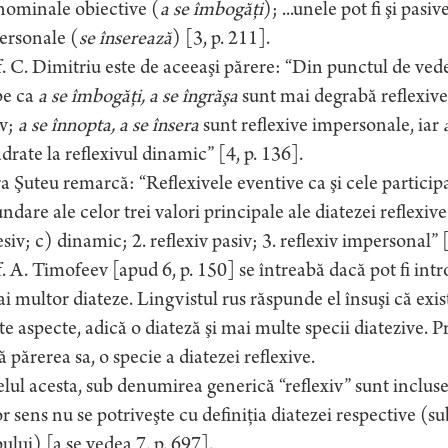
nominale obiective (
a se îmbogăţi
); ...unele pot fi şi pasiv
ersonale (
se înserează
) [3, p. 211].
. C. Dimitriu este de aceeaşi părere: “Din punctul de veder
be ca
a se îmbogăţi, a se îngrăşa
sunt mai degrabă reflexive
iv;
a se înnopta, a se însera
sunt reflexive impersonale, iar
drate la reflexivul dinamic” [4, p. 136].
a Şuteu remarcă: “Reflexivele eventive ca şi cele participati
ndare ale celor trei valori principale ale diatezei reflexive:
siv; c) dinamic; 2. reflexiv pasiv; 3. reflexiv impersonal” [
. A. Timofeev [apud 6, p. 150] se întreabă dacă pot fi intr
i multor diateze. Lingvistul rus răspunde el însuşi că exis
e aspecte, adică o diateză şi mai multe specii diatezive. P
 părerea sa, o specie a diatezei reflexive.
elul acesta, sub denumirea generică “reflexiv” sunt incluse 
r sens nu se potriveşte cu definiţia diatezei respective (sub
ului) [a se vedea 7, p. 697].