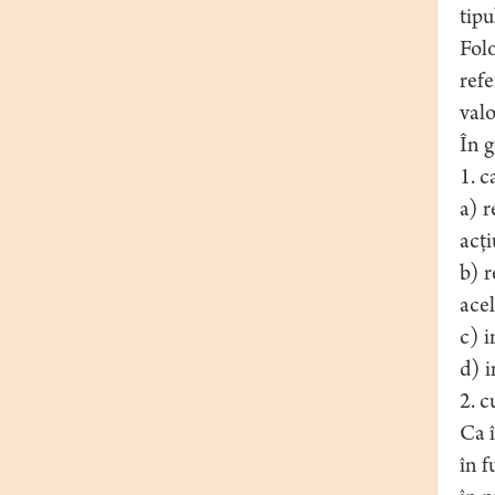
tipu
Folo
refe
valo
În 
1. c
a) r
acţi
b) r
acel
c) i
d) i
2. c
Ca î
în f