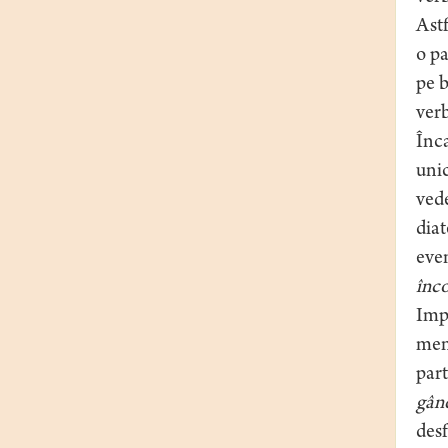
Astf
o pa
pe 
ver
Înca
unic
vede
diat
even
înco
Imp
menţ
part
gând
desf