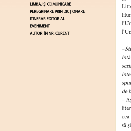
LIMBAJ ŞI COMUNICARE
Litt
PEREGRINARE PRIN DICȚIONARE
Huma
ITINERAR EDITORIAL
l’Un
EVENIMENT
l’Un
AUTORI ÎN NR. CURENT
–
St
întâ
scri
int
spun
de b
– Aş
lite
cea 
să ş