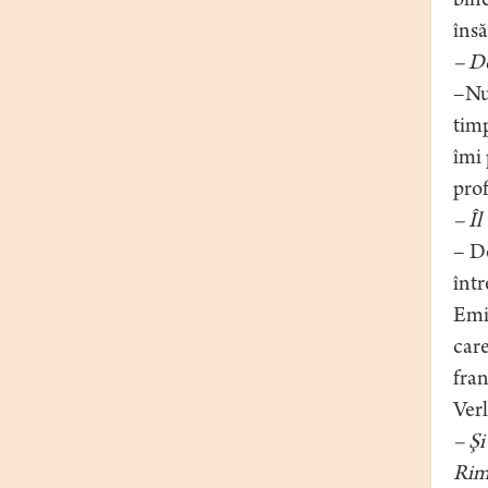
bine
însă
– D
–Nu 
timp
îmi 
prof
– Îl
– De
într
Emi
care
fran
Verl
– Şi
Rim