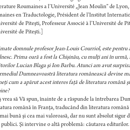
erature Roumaines a l’Université „Jean Moulin” de Lyon, 
ines en Traductologie, Président de l’Institut Internat
iversité de Piteşti, Professeur Associé à l’Université de 
iversité de Piteşti.]
imate domnule profesor Jean-Louis Courriol, este pentru
lnesc. Prima oară a fost la Chişinău, cu mulţi ani în urmă,
itorilor Lucian Blaga şi Ion Barbu. Atunci am avut surpriza
ermediul Dumneavoastră literatura românească devine mai
eţi cum a apărut acest interes faţă de literatura română şi
ine?
 vrea să Vă spun, înainte de a răspunde la întrebarea Du
ratura română în Franţa, traducând din literatura română 
mai bună şi cea mai valoroasă, dar nu sunt absolut sigur de
i publici. Şi intervine o altă problemă: căutarea editurilor.