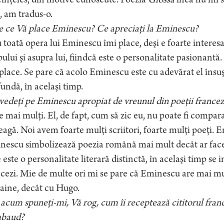
înţeles, din motive cunoscute. Poezia
Glossă
încă nu mi s
, am tradus-o.
e ce Vă place Eminescu? Ce apreciaţi la Eminescu?
toată opera lui Eminescu îmi place, deşi e foarte intere
ului şi asupra lui, fiindcă este o personalitate pasionantă
place. Se pare că acolo Eminescu este cu adevărat el însuşi
undă, în acelaşi timp.
 vedeţi pe Eminescu apropiat de vreunul din poeţii francez
 mai mulţi. El, de fapt, cum să zic eu, nu poate fi compara
eagă. Noi avem foarte mulţi scriitori, foarte mulţi poeţi. 
nescu simbolizează poezia română mai mult decât ar face
 este o personalitate literară distinctă, în acelaşi timp se i
cezi. Mie de multe ori mi se pare că Eminescu are mai mu
aine, decât cu Hugo.
 acum spuneţi-mi, Vă rog, cum îi receptează cititorul franc
baud?