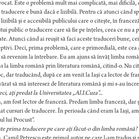
ocat. Este o problemă mult mai complicată, mai dificilă,
 traducere e bună dacă e lizibilă. Pentru că atunci când sp
 lizibilă şi e accesibilă publicului care o citeşte, în franceză
tui public o traducere care să fie pe înţeles, ceea ce nu a 
te. Atunci când ai reuşit să faci aceste traduceri bune, c
ptivi. Deci, prima problemă, care e primordială, este cea a
să revenim la întrebare. Eu am ajuns să învăţ limba româ
s la limba română prin literatura română, citind-o. Nu cit
c, dar traducând, după ce am venit la Iaşi ca lector de f
ărat să mă interesez de literatura română şi mi s-au încre
ci, aţi predat la Universitatea „Al.I.Cuza”...
 am fost lector de franceză. Predam limba franceză, dar ş
at cursuri de traducere. În perioada când eram la Iaşi, a
ul lui Procust”.
te prima traducere pe care aţi făcut-o din limba română?
 Camil Petrescu este primul autor pe care l-am tradus şi p