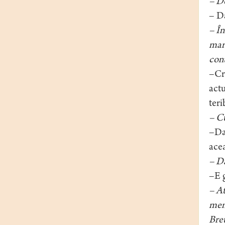
– De
– Da
– În
mari
cont
–Cre
actu
teri
– Cu
–Da.
acea
– Da
–E g
– At
memo
Breto