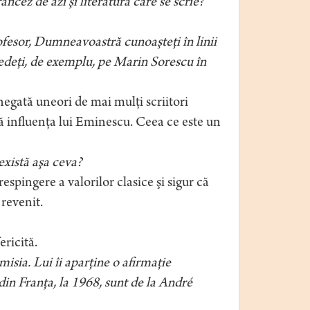
ancez de azi şi literatura care se scrie?
fesor, Dumneavoastră cunoaşteţi în linii
vedeţi, de exemplu, pe Marin Sorescu în
 negată uneori de mai mulţi scriitori
că influenţa lui Eminescu. Ceea ce este un
există aşa ceva?
espingere a valorilor clasice şi sigur că
revenit.
ericită.
isia. Lui îi aparţine o afirmaţie
in Franţa, la 1968, sunt de la André