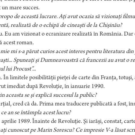
t un mare succes.
ropo de această lucrare. Aţi avut ocazia să vizionaţi filmul
ntă, realizată de o echipă de cineaşti de la Chişinău?
. Eu am vizionat o ecranizare realizată în România. Dar e
ă acest roman.
 mie mi s-a părut curios acest interes pentru literatura din 
aşti... Spuneaţi şi Dumneavoastră că francezii au avut o r
ul lui Procust”...
 În limitele posibilităţii pieţei de carte din Franţa, totuşi,
ut imediat după Revoluţie, în ianuarie 1990.
in aceasta se şi explică succesul la public?
rţial, cred că da. Prima mea traducere publicată a fost, î
 ce an se întâmpla acest lucru?
 aprilie 1989. Înainte de Revoluţie. Şi iarăşi, constat, cart
aţi cunoscut pe Marin Sorescu? Ce impresie V-a lăsat scri