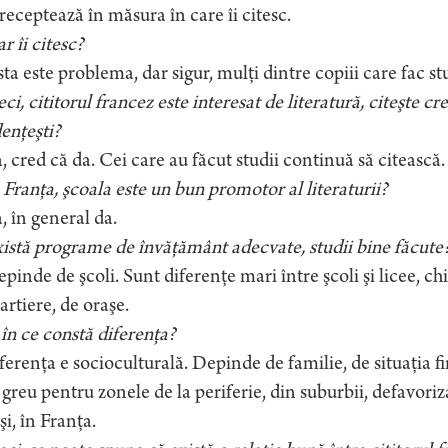
 receptează în măsura în care îi citesc.
r îi citesc?
ta este problema, dar sigur, mulţi dintre copiii care fac stu
ci, cititorul francez este interesat de literatură, citeşte crea
enţeşti?
 cred că da. Cei care au făcut studii continuă să citească.
 Franţa, şcoala este un bun promotor al literaturii?
 în general da.
istă programe de învăţământ adecvate, studii bine făcute
pinde de şcoli. Sunt diferenţe mari între şcoli şi licee, chiar
artiere, de oraşe.
 în ce constă diferenţa?
erenţa e socioculturală. Depinde de familie, de situaţia 
greu pentru zonele de la periferie, din suburbii, defavoriza
şi, în Franţa.