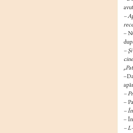
avu
– Ap
rece
– Nu
dup
– Şi
cine
„Pat
–Da.
apăr
– Pr
– Pa
– În
– În
– L-