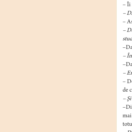
– Îi
– Da
– As
– De
stud
–Da,
– În
–Da,
– Ex
– De
de c
– Şi
–Dif
mai 
totu