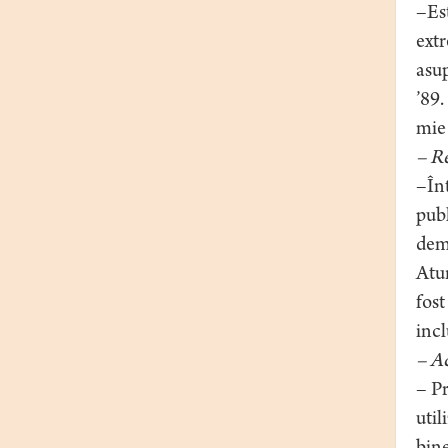
–Est
extr
asup
’89.
mie 
– R
–Înt
publ
demo
Atun
fos
incl
– Ac
– Pr
util