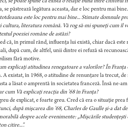
ci, se poate spune că există o relaţie bună între cititorul fr
, se păstrează legătura aceasta, dar e loc pentru mai bine.
totdeauna este loc pentru mai bine... Stimate domnule pro
 cultura, literatura română. Vă rog să-mi spuneţi cum îl 
extul poeziei române de astăzi?
d că, în primul rând, influenţa lui există, chiar dacă este
ali, după cum, de altfel, unii dintre ei refuză să recunoas
bilism fără motive.
m explicaţi atitudinea renegatoare a valorilor? În Franţa 
 A existat, în 1968, o atitudine de renunţare la trecut, de r
sta a lăsat o amprentă în societatea franceză. Însă ne-am 
r cum Vă explicaţi reacţia din ’68 în Franţa?
reu de explicat, e foarte greu. Cred că era o situaţie prea f
unci, după mişcarea din ’68, Charles de Gaulle şi-a dat dem
rabilă despre acele evenimente: „Mişcările studenţeşti d
n citire...”.