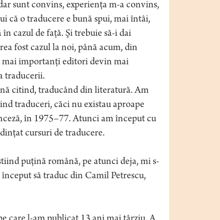
 dar sunt convins, experienţa m-a convins,
ui că o traducere e bună spui, mai întâi,
 în cazul de faţă. Şi trebuie să-i dai
prea fost cazul la noi, până acum, din
ei mai importanţi editori devin mai
 traducerii.
nă citind, traducând din literatură. Am
ind traduceri, căci nu existau aproape
ranceză, în 1975–77. Atunci am început cu
dinţat cursuri de traducere.
tiind puţină română, pe atunci deja, mi s-
m început să traduc din Camil Petrescu,
e care l-am publicat 13 ani mai târziu. A