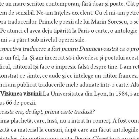
e un mare scriitor contemporan, fără doar şi poate. Cât p
em de sensibil. Ne-am înţeles excelent. Cu el mi-am petre
ra traducerilor. Primele poezii ale lui Marin Sorescu, o sel
 Pe atunci el avea deja tipărită la Paris o carte, o antolog
mi s-a părut sub nivelul operei sale.
espectiva traducere a fost pentru Dumneavoastră ca o pr
r-un fel, da. Şi am încercat să-i dovedesc şi poetului acest
icul, cititorul îşi face o impresie falsă despre tine. I-am
nstrat ce simte, ce aude şi ce înţelege un cititor francez. E
ci am publicat traducerile mele adunate într-o carte. Altă
t
Viziunea vizuinii
.La Universitatea din Lyon, în 1984, i-a
us 66 de poezii.
easta era, de fapt, prima carte tradusă?
ima plachetă, care, însă, nu a intrat în comerţ. A fost conc
izată ca material la cursuri, după care am făcut antologii