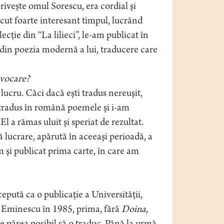
riveşte omul Sorescu, era cordial şi
cut foarte interesant timpul, lucrând
ecţie din “La lilieci”, le-am publicat în
ie din poezia modernă a lui, traducere care
ovocare?
 lucru. Căci dacă eşti tradus nereuşit,
 retradus în română poemele şi i-am
l a rămas uluit şi speriat de rezultat.
 lucrare, apărută în aceeaşi perioadă, a
m şi publicat prima carte, în care am
epută ca o publicaţie a Universităţii,
le Eminescu în 1985, prima, fără
Doina
,