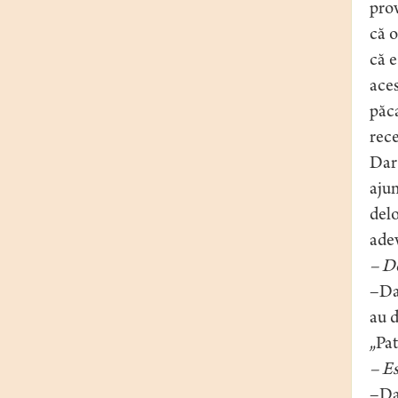
prov
că o
că e
aces
păca
rece
Dar 
ajun
delo
adev
– De
–Da,
au d
„Pat
– Es
–Da,