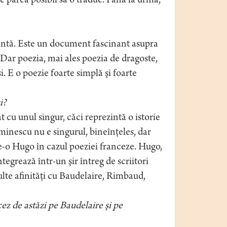
e părea posibil să o traduc. Până la urmă,
santă. Este un document fascinant asupra
. Dar poezia, mai ales poezia de dragoste,
. E o poezie foarte simplă şi foarte
i?
t cu unul singur, căci reprezintă o istorie
Eminescu nu e singurul, bineînţeles, dar
-o Hugo în cazul poeziei franceze. Hugo,
ntegrează într-un şir întreg de scriitori
lte afinităţi cu Baudelaire, Rimbaud,
ez de astăzi pe Baudelaire şi pe