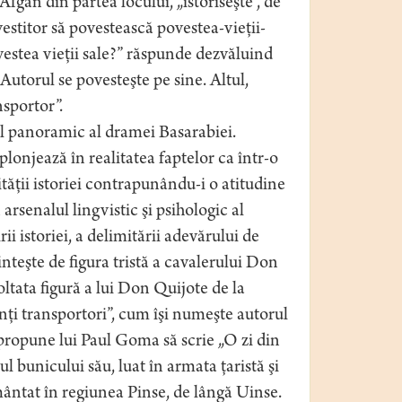
Afgan din partea locului, „istoriseşte”, de
estitor să povestească povestea-vieţii-
vestea vieţii sale?” răspunde dezvăluind
Autorul se povesteşte pe sine. Altul,
nsportor”.
lul panoramic al dramei Basarabiei.
plonjează în realitatea faptelor ca într-o
tăţii istoriei contrapunându-i o atitudine
arsenalul lingvistic şi psihologic al
i istoriei, a delimitării adevărului de
teşte de figura tristă a cavalerului Don
oltata figură a lui Don Quijote de la
nţi transportori”, cum îşi numeşte autorul
 propune lui Paul Goma să scrie „O zi din
l bunicului său, luat în armata ţaristă şi
mântat în regiunea Pinse, de lângă Uinse.