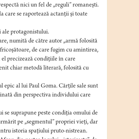
spectă nici un fel de „reguli” romaneşti.
a care se raportează actanţii şi toate
i ale protagonistului.
re, numită de către autor „armă folosită
fricoşătoare, de care fugim cu amintirea,
el precizează condiţiile în care
it chiar metodă literară, folosită cu
ul epic al lui Paul Goma. Cărţile sale sunt
minată din perspectiva individului care
lui se suprapune peste condiţia omului de
urmărit pe „segmentul” propriei vieţi, dar
ntru istoria spaţiului pruto-nistrean.