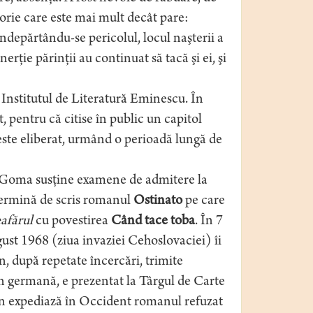
orie care este mai mult decât pare:
îndepărtându-se pericolul, locul naşterii a
nerţie părinţii au continuat să tacă şi ei, şi
 Institutul de Literatură Eminescu. În
 pentru că citise în public un capitol
 este eliberat, urmând o perioadă lungă de
ul Goma susţine examene de admitere la
 termină de scris romanul
Ostinato
pe care
afărul
cu povestirea
Când tace toba
. În 7
st 1968 (ziua invaziei Cehoslovaciei) îi
an, după repetate încercări, trimite
n germană, e prezentat la Târgul de Carte
i an expediază în Occident romanul refuzat