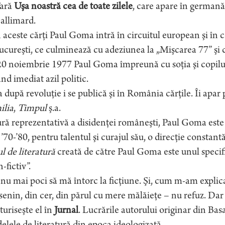
Ţară
Uşa noastră cea de toate zilele
, care apare în germană 
allimard.
 aceste cărţi Paul Goma intră în circuitul european şi în c
ucureşti, ce culminează cu adeziunea la „Mişcarea 77” şi cu
0 noiembrie 1977 Paul Goma împreună cu soţia şi copilul a
nd imediat azil politic.
 după revoluţie i se publică şi în România cărţile. Îi apar 
ilia
,
Timpul
ş.a.
ră reprezentativă a disidenţei româneşti, Paul Goma este
 ’70-’80, pentru talentul şi curajul său, o direcţie constant
l de literatură
creată de către Paul Goma este unul specifi
-fictiv”.
nu mai poci să mă întorc la ficţiune. Şi, cum m-am expli
senin, din cer, din părul cu mere mălăieţe – nu refuz. Dar 
uriseşte el în
Jurnal
. Lucrările autorului originar din Basa