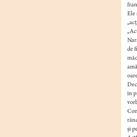
fran
Ele 
„acţ
„Acţ
Nara
de f
măca
amân
oare
Deci
în p
vorb
Cond
rând
şi p