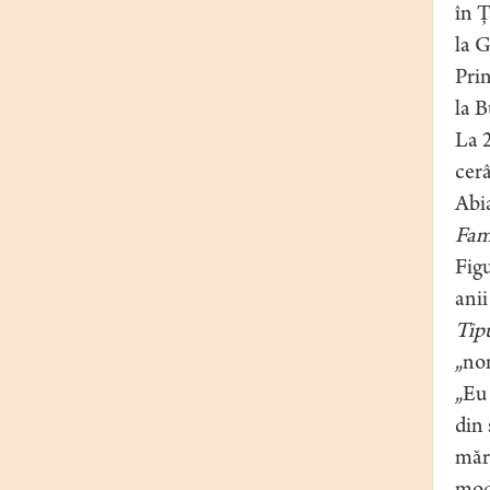
în 
la G
Prin
la B
La 2
cerâ
Abia
Fam
Figu
anii
Tipu
„non
„Eu 
din 
mărt