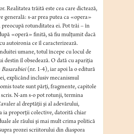
r. Realitatea trăită este cea care dictează,
re generală: s-ar prea putea ca «opera»
preocupă rotunditatea ei. Pot trăi – în
 după «operă» finită, să fiu mulţumit dacă
cu autoironia ce îl caracterizează.
onduitei umane, totul începe cu locul de
ărui destin îl obsedează. O dată cu apariţia
 Basarabiei
(nr. 1-4), iar apoi la o editură
iei, explicând inclusiv mecanismul
comis toate sunt părţi, fragmente, capitole
scris. N-am s-o pot rotunji, termina
valer al dreptăţii şi al adevărului,
ia proporţii colective, datorită chiar
duale ale răului şi mai mult crima politică
upra prozei scriitorului din diaspora