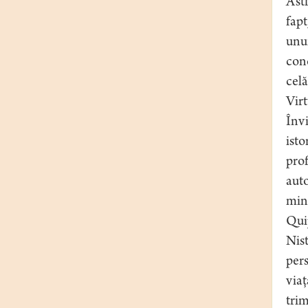
Ast
fapt
unui
conc
celă
Virt
Învi
isto
prof
auto
minc
Quij
Nist
pers
viaţ
trim