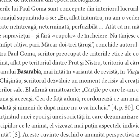
lele de literatură din epoca ideologizată.
erile lui Paul Goma sunt concepute din interiorul lucrurilo
onajul supunându-i-se: „Eu, aflat înăuntru, nu am o vede
rate neîntreagă, neterminată, perfuzibilă… Atât că nu mă 
: supravieţui – şi fără «cupola» de încheiere. Nu tânjesc
nfipt câţiva pari. Măcar doi-trei ţăruşi”, conchide autorul 
ru Paul Goma, scriitor preocupat de criteriile etice ale c
ină, aflat pe teritoriul dintre Prut şi Nistru, teritoriu al c
anului
Basarabia
, mai întâi în variantă de revistă, în
Viaţa
Chişinău, scriitorul dezvăluie un moment decisiv al creaţ
erilor sale. El afirmă următoarele: „Cărţile pe care le-am 
una şi aceeaşi. Cea de faţă adună, reordonează ce am mai 
dată şi nimeni de după mine nu o va încheia” [4, p. 80]. Ca
rţinând unei epoci şi unei societăţi în care dezumanizarea 
cipiilor ce le animă, el vizează mai puţin aspectele indivi
ntă”. [5]. Aceste cuvinte deschid o anumită perspectivă as