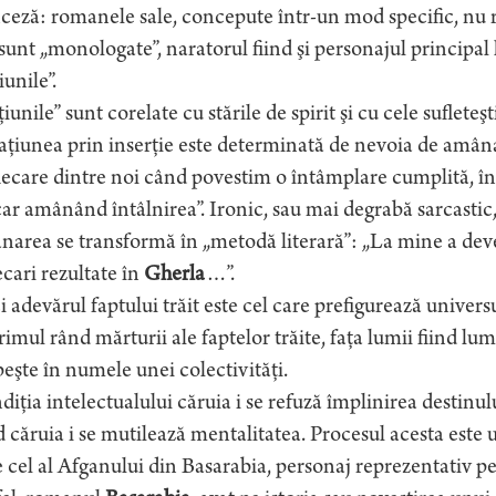
ceză: romanele sale, concepute într-un mod specific, nu re
sunt „monologate”, naratorul fiind şi personajul principal l
iunile”.
iunile” sunt corelate cu stările de spirit şi cu cele sufleteşt
ţiunea prin inserţie este determinată de nevoia de amâna
iecare dintre noi când povestim o întâmplare cumplită, în
r amânând întâlnirea”. Ironic, sau mai degrabă sarcastic, 
area se transformă în „metodă literară”: „La mine a deven
cari rezultate în
Gherla
…”.
 adevărul faptului trăit este cel care prefigurează univers
rimul rând mărturii ale faptelor trăite, faţa lumii fiind lu
eşte în numele unei colectivităţi.
iţia intelectualului căruia i se refuză împlinirea destinu
 căruia i se mutilează mentalitatea. Procesul acesta este 
e cel al Afganului din Basarabia, personaj reprezentativ pe