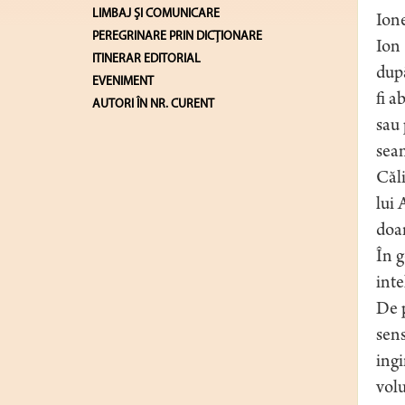
LIMBAJ ŞI COMUNICARE
Ione
PEREGRINARE PRIN DICȚIONARE
Ion 
ITINERAR EDITORIAL
după
EVENIMENT
fi a
AUTORI ÎN NR. CURENT
sau 
sea
Căli
lui 
doar
În g
inte
De p
sens
ingi
vol