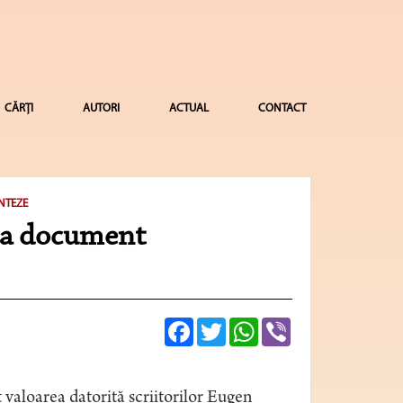
CĂRȚI
AUTORI
ACTUAL
CONTACT
INTEZE
 ca document
Facebook
Twitter
WhatsApp
Viber
 valoarea datorită scriitorilor Eugen