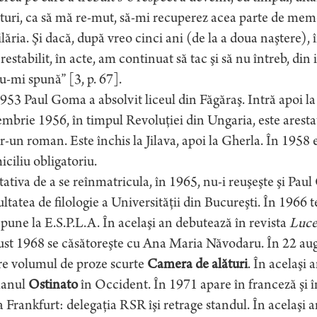
turi, ca să mă re-mut, să-mi recuperez acea parte de mem
lăria. Şi dacă, după vreo cinci ani (de la a doua naştere), 
 restabilit, în acte, am continuat să tac şi să nu întreb, din i
u-mi spună” [3, p. 67].
953 Paul Goma a absolvit liceul din Făgăraş. Intră apoi la
mbrie 1956, în timpul Revoluţiei din Ungaria, este arestat,
r-un roman. Este închis la Jilava, apoi la Gherla. În 1958
ciliu obligatoriu.
ativa de a se reînmatricula, în 1965, nu-i reuşeşte şi Pa
ltatea de filologie a Universităţii din Bucureşti. În 1966
epune la E.S.P.L.A. În acelaşi an debutează în revista
Luce
st 1968 se căsătoreşte cu Ana Maria Năvodaru. În 22 augu
re volumul de proze scurte
Camera de alături
. În acelaşi 
anul
Ostinato
în Occident. În 1971 apare în franceză şi î
a Frankfurt: delegaţia RSR îşi retrage standul. În acelaş