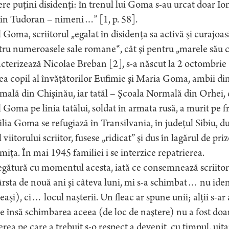
re puţini disidenţi: în trenul lui Goma s-au urcat doar Ion
in Tudoran – nimeni…” [1, p. 58].
 Goma, scriitorul „egalat în disidenţa sa activă şi curajo
ru numeroasele sale romane*, cât şi pentru „marele său cap
cterizează Nicolae Breban [2], s-a născut la 2 octombrie 
ea copil al învăţătorilor Eufimie şi Maria Goma, ambii di
ală din Chişinău, iar tatăl – Şcoala Normală din Orhei, c
 Goma pe linia tatălui, soldat în armata rusă, a murit pe f
lia Goma se refugiază în Transilvania, în judeţul Sibiu, 
l viitorului scriitor, fusese „ridicat” şi dus în lagărul de pri
miţa. În mai 1945 familiei i se interzice repatrierea.
egătură cu momentul acesta, iată ce consemnează scriito
ârsta de nouă ani şi câteva luni, mi s-a schimbat… nu id
eaşi), ci… locul naşterii. Un fleac ar spune unii; alţii s-
 însă schimbarea aceea (de loc de naştere) nu a fost doa
rea pe care a trebuit s-o respect a devenit, cu timpul, uit