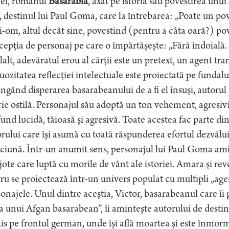
fel, romanul
Basarabia
, axat pe istoria sau povestirea unui 
, destinul lui Paul Goma, care la întrebarea: „Poate un pov
-om, altul decât sine, povestind (pentru a câta oară?) po
epţia de personaj pe care o împărtăşeşte: „Fără îndoială. 
lalt, adevăratul erou al cărţii este un pretext, un agent tra
uozitatea reflecţiei intelectuale este proiectată pe funda
ngând disperarea basarabeanului de a fi el însuşi, autorul 
rie ostilă. Personajul său adoptă un ton vehement, agresivi
und lucidă, tăioasă şi agresivă. Toate acestea fac parte din 
rului care îşi asumă cu toată răspunderea efortul dezvăluiri
iună. Într-un anumit sens, personajul lui Paul Goma amin
ote care luptă cu morile de vânt ale istoriei. Amara şi rev
ru se proiectează într-un univers populat cu multipli „age
onajele. Unul dintre aceştia, Victor, basarabeanul care îi
a unui Afgan basarabean”, îi aminteşte autorului de destinu
is pe frontul german, unde îşi află moartea şi este înmor