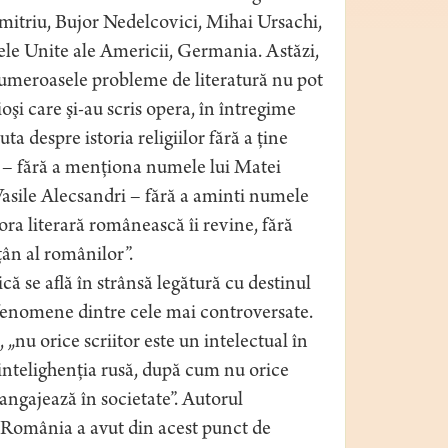
mitriu, Bujor Nedelcovici, Mihai Ursachi,
ele Unite ale Americii, Germania. Astăzi,
numeroasele probleme de literatură nu pot
şi care şi-au scris opera, în întregime
uta despre istoria religiilor fără a ţine
– fără a menţiona numele lui Matei
asile Alecsandri – fără a aminti numele
ora literară românească îi revine, fără
ţân al românilor”.
că se află în strânsă legătură cu destinul
ă fenomene dintre cele mai controversate.
nu orice scriitor este un intelectual în
a intelighenţia rusă, după cum nu orice
angajează în societate”. Autorul
„România a avut din acest punct de