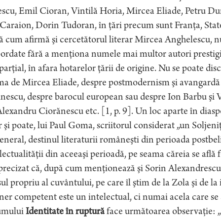
scu, Emil Cioran, Vintilă Horia, Mircea Eliade, Petru Du
Caraion, Dorin Tudoran, în ţări precum sunt Franţa, Stat
 cum afirmă şi cercetătorul literar Mircea Anghelescu, 
bordate fără a menţiona numele mai multor autori prestigio
parţial, în afara hotarelor ţării de origine. Nu se poate disc
ma de Mircea Eliade, despre postmodernism şi avangardă 
nescu, despre barocul european sau despre Ion Barbu şi V
Alexandru Ciorănescu etc. [1, p. 9]. Un loc aparte în diasp
 şi poate, lui Paul Goma, scriitorul considerat „un Soljeni
eneral, destinul literaturii româneşti din perioada postbeli
lectualităţii din aceeaşi perioadă, pe seama căreia se afl
recizat că, după cum menţionează şi Sorin Alexandrescu, „
ul propriu al cuvântului, pe care îl ştim de la Zola şi de l
ner competent este un intelectual, ci numai acela care se 
umului
Identitate în ruptură
face următoarea observaţie: 