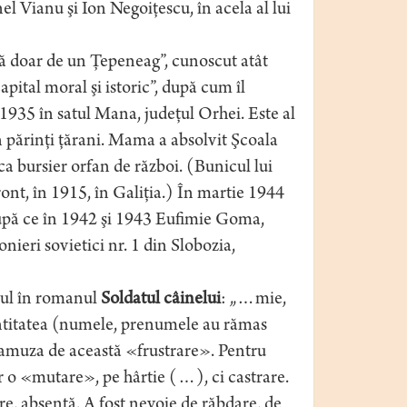
el Vianu şi Ion Negoiţescu, în acela al lui
asă doar de un Ţepeneag”, cunoscut atât
ital moral şi istoric”, după cum îl
1935 în satul Mana, judeţul Orhei. Este al
n părinţi ţărani. Mama a absolvit Şcoala
a bursier orfan de război. (Bunicul lui
ront, în 1915, în Galiţia.) În martie 1944
după ce în 1942 şi 1943 Eufimie Goma,
zonieri sovietici nr. 1 din Slobozia,
rul în romanul
Soldatul câinelui
: „…mie,
entitatea (numele, prenumele au rămas
ar amuza de această «frustrare». Pentru
r o «mutare», pe hârtie (…), ci castrare.
are, absenţă. A fost nevoie de răbdare, de