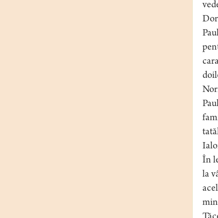
vede
Dor
Paul
pent
cara
doil
Norm
Paul
fami
tată
Ialo
În l
la v
acel
mine
Tăce