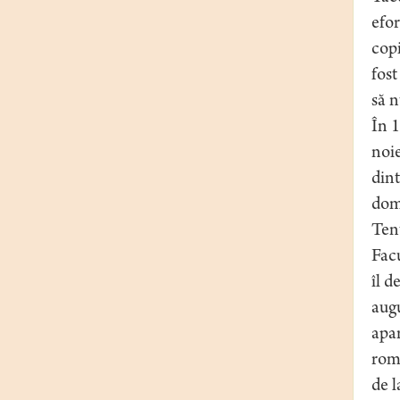
efor
copi
fost
să n
În 1
noie
dint
domi
Tent
Facu
îl d
augu
apa
rom
de l