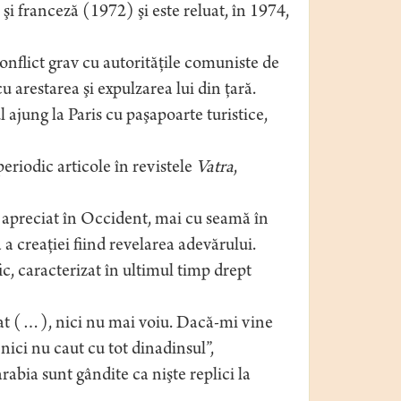
şi franceză (1972) şi este reluat, în 1974,
onflict grav cu autorităţile comuniste de
 arestarea şi expulzarea lui din ţară.
jung la Paris cu paşapoarte turistice,
periodic articole în revistele
Vatra
,
 apreciat în Occident, mai cu seamă în
ă a creaţiei fiind revelarea adevărului.
c, caracterizat în ultimul timp drept
cat (…), nici nu mai voiu. Dacă-mi vine
nici nu caut cu tot dinadinsul”,
rabia sunt gândite ca nişte replici la