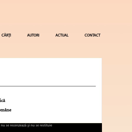
CĂRȚI
AUTORI
ACTUAL
CONTACT
ică
române
 nu se recenzează şi nu se restituie