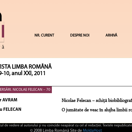
NR. CURENT
DESPRE NOI
ARHIVĂ
ISTA LIMBA ROMÂNĂ
9-10, anul XXI, 2011
ERSĂRI. NICOLAE FELECAN – 70
ăr AVRAM
Nicolae Felecan – schiţă biobibliograf
iu FELECAN
O jumătate de veac în slujba limbii 
ctul de vedere al autorului şi nu coincide neapărat cu cel al redacţiei. Textele nepublicate
© 2008 Limba Română Site de
MoldaHost