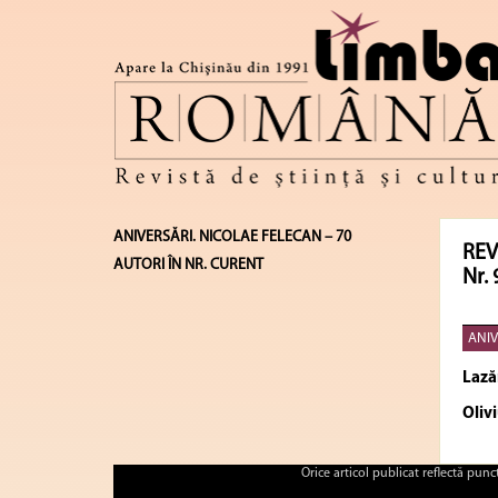
ANIVERSĂRI. NICOLAE FELECAN – 70
REV
AUTORI ÎN NR. CURENT
Nr. 
ANIV
Laz
Oliv
Orice articol publicat reflectă pun