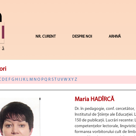
NR. CURENT
DESPRE NOI
ARHIVĂ
ori
C
D
E
F
G
H
I
J
K
L
M
N
O
P
Q
R
S
T
U
V
W
X
Y
Z
Maria HADÎRCĂ
Dr. în pedagogie, conf. cercetător, 
Institutul de Științe ale Educației. 
150 de publicații. Lucrări recente:
competențelor lectorale, lingvistic
formarea vorbitorului cult de limba