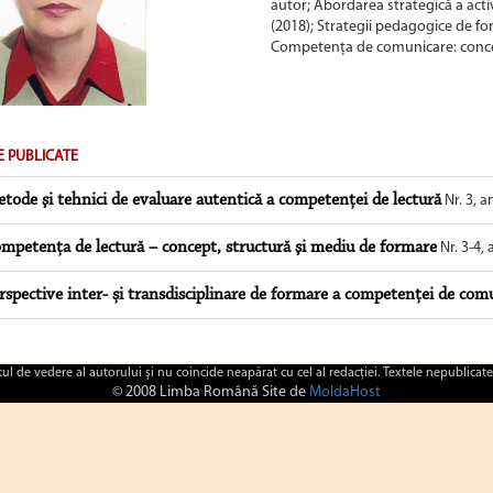
autor; Abordarea strategică a acti
(2018); Strategii pedagogice de fo
Competența de comunicare: concep
E PUBLICATE
tode şi tehnici de evaluare autentică a competenţei de lectură
Nr. 3, a
mpetenţa de lectură – concept, structură şi mediu de formare
Nr. 3-4,
rspective inter- și transdisciplinare de formare a competenței de com
ctul de vedere al autorului şi nu coincide neapărat cu cel al redacţiei. Textele nepublicate
© 2008 Limba Română Site de
MoldaHost