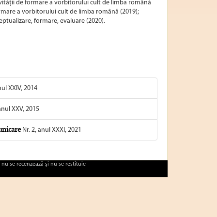
vității de formare a vorbitorului cult de limba română
rmare a vorbitorului cult de limba română (2019);
tualizare, formare, evaluare (2020).
nul XXIV, 2014
 anul XXV, 2015
unicare
Nr. 2, anul XXXI, 2021
 nu se recenzează şi nu se restituie