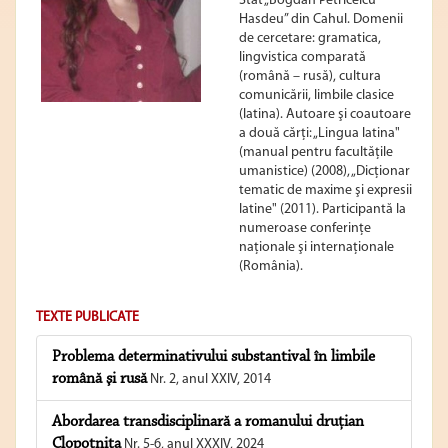
Stat „Bogdan Petriceicu
Hasdeu” din Cahul. Domenii
de cercetare: gramatica,
lingvistica comparată
(română – rusă), cultura
comunicării, limbile clasice
(latina). Autoare şi coautoare
a două cărţi: „Lingua latina"
(manual pentru facultăţile
umanistice) (2008), „Dicţionar
tematic de maxime şi expresii
latine" (2011). Participantă la
numeroase conferinţe
naţionale şi internaţionale
(România).
TEXTE PUBLICATE
Problema determinativului substantival în limbile
română şi rusă
Nr. 2, anul XXIV, 2014
Abordarea transdisciplinară a romanului druțian
Clopotnița
Nr. 5-6, anul XXXIV, 2024