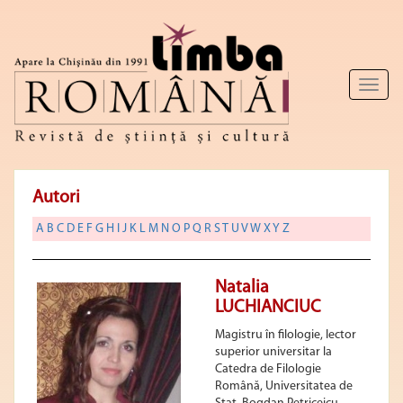
Toggl
naviga
Autori
A
B
C
D
E
F
G
H
I
J
K
L
M
N
O
P
Q
R
S
T
U
V
W
X
Y
Z
Natalia
LUCHIANCIUC
Magistru în filologie, lector
superior universitar la
Catedra de Filologie
Română, Universitatea de