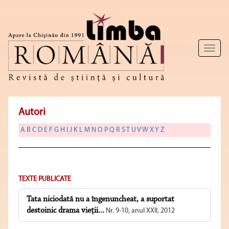
Toggl
naviga
Autori
A
B
C
D
E
F
G
H
I
J
K
L
M
N
O
P
Q
R
S
T
U
V
W
X
Y
Z
TEXTE PUBLICATE
Tata niciodată nu a îngenuncheat, a suportat
destoinic drama vieţii...
Nr. 9-10, anul XXII, 2012