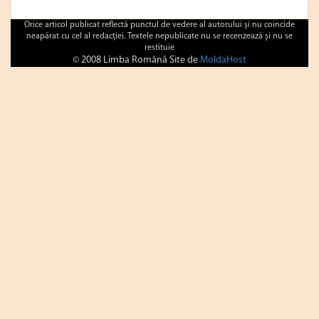
Orice articol publicat reflectă punctul de vedere al autorului şi nu coincide
neapărat cu cel al redacţiei. Textele nepublicate nu se recenzează şi nu se
restituie
© 2008 Limba Română Site de
MoldaHost