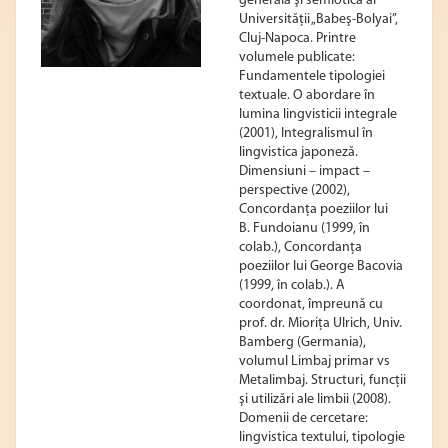
generală şi semiotică al
Universităţii „Babeş-Bolyai”,
Cluj-Napoca. Printre
volumele publicate:
Fundamentele tipologiei
textuale. O abordare în
lumina lingvisticii integrale
(2001), Integralismul în
lingvistica japoneză.
Dimensiuni – impact –
perspective (2002),
Concordanţa poeziilor lui
B. Fundoianu (1999, în
colab.), Concordanţa
poeziilor lui George Bacovia
(1999, în colab.). A
coordonat, împreună cu
prof. dr. Mioriţa Ulrich, Univ.
Bamberg (Germania),
volumul Limbaj primar vs
Metalimbaj. Structuri, funcţii
şi utilizări ale limbii (2008).
Domenii de cercetare:
lingvistica textului, tipologie