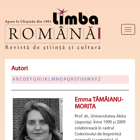
Toggl
naviga
Autori
A
B
C
D
E
F
G
H
I
J
K
L
M
N
O
P
Q
R
S
T
U
V
W
X
Y
Z
Emma TĂMÂIANU-
MORITA
Prof. dr., Universitatea Akita
(Japonia). Între 1990 şi 2009
colaborează în cadrul
Colectivului de lingvistică