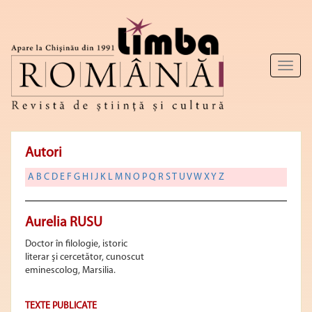
Toggl
naviga
Autori
A
B
C
D
E
F
G
H
I
J
K
L
M
N
O
P
Q
R
S
T
U
V
W
X
Y
Z
Aurelia RUSU
Doctor în filologie, istoric
literar şi cercetător, cunoscut
eminescolog, Marsilia.
TEXTE PUBLICATE