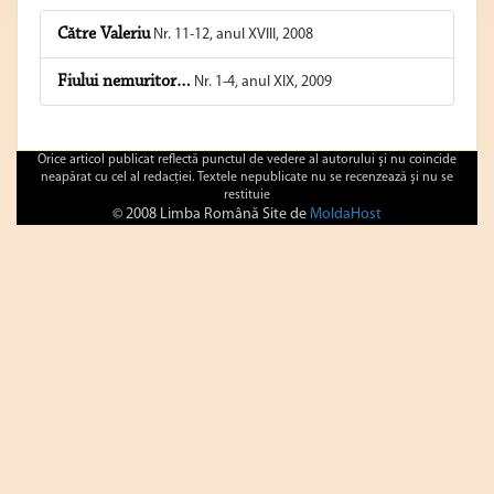
Către Valeriu
Nr. 11-12, anul XVIII, 2008
Fiului nemuritor…
Nr. 1-4, anul XIX, 2009
Orice articol publicat reflectă punctul de vedere al autorului şi nu coincide
neapărat cu cel al redacţiei. Textele nepublicate nu se recenzează şi nu se
restituie
© 2008 Limba Română Site de
MoldaHost