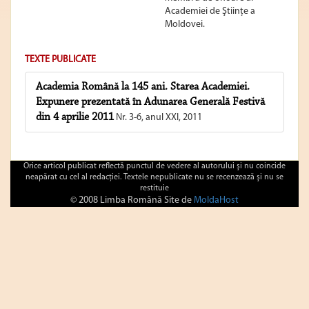
Academiei de Ştiinţe a
Moldovei.
TEXTE PUBLICATE
Academia Română la 145 ani. Starea Academiei.
Expunere prezentată în Adunarea Generală Festivă
din 4 aprilie 2011
Nr. 3-6, anul XXI, 2011
Orice articol publicat reflectă punctul de vedere al autorului şi nu coincide
neapărat cu cel al redacţiei. Textele nepublicate nu se recenzează şi nu se
restituie
© 2008 Limba Română Site de
MoldaHost