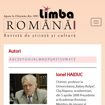
Toggl
naviga
Autori
A
B
C
D
E
F
G
H
I
J
K
L
M
N
O
P
Q
R
S
T
U
V
W
X
Y
Z
Ionel HAIDUC
Chimist, profesor la
Universitatea „Babeş-Bolyai”,
Cluj-Napoca, academician,
din 5 aprilie 2006 Preşedinte
al Academiei Române.
Membru de onoare al