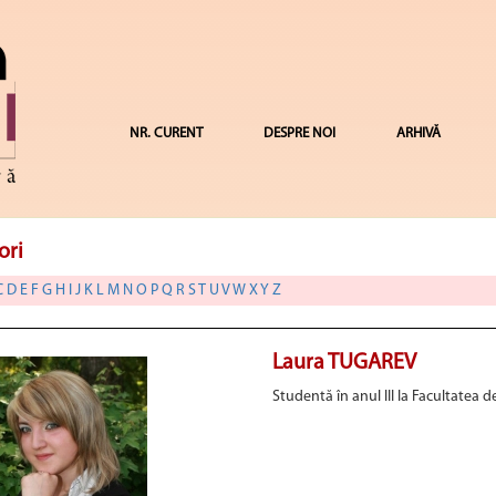
NR. CURENT
DESPRE NOI
ARHIVĂ
ori
C
D
E
F
G
H
I
J
K
L
M
N
O
P
Q
R
S
T
U
V
W
X
Y
Z
Laura TUGAREV
Studentă în anul III la Facultatea d