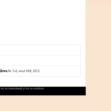
ldova
Nr. 5-6, anul XXII, 2012
 nu se recenzează şi nu se restituie