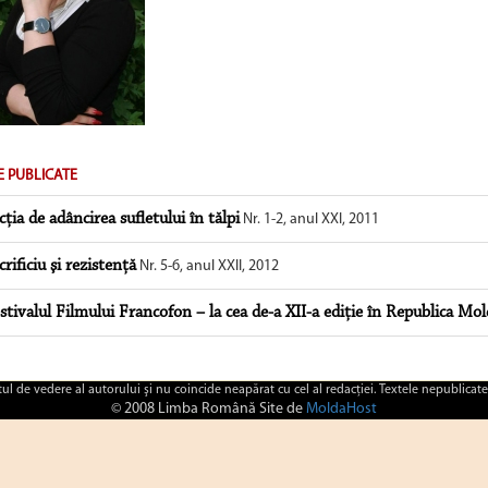
E PUBLICATE
cţia de adâncirea sufletului în tălpi
Nr. 1-2, anul XXI, 2011
crificiu şi rezistenţă
Nr. 5-6, anul XXII, 2012
stivalul Filmului Francofon – la cea de-a XII-a ediţie în Republica Mo
ctul de vedere al autorului şi nu coincide neapărat cu cel al redacţiei. Textele nepublicate
© 2008 Limba Română Site de
MoldaHost