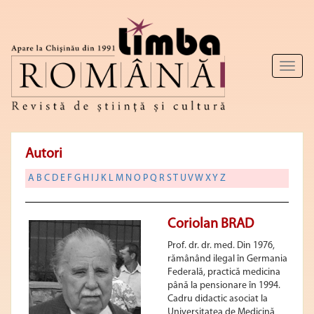
Toggl
naviga
Autori
A
B
C
D
E
F
G
H
I
J
K
L
M
N
O
P
Q
R
S
T
U
V
W
X
Y
Z
Coriolan BRAD
Prof. dr. dr. med. Din 1976,
rămânând ilegal în Germania
Federală, practică medicina
până la pensionare în 1994.
Cadru didactic asociat la
Universitatea de Medicină