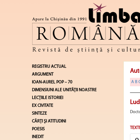
REGISTRU ACTUAL
Aut
ARGUMENT
A
B
IOAN-AUREL POP – 70
DIMENSIUNI ALE UNITĂŢII NOASTRE
LECŢIILE ISTORIEI
Lud
EX CIVITATE
Docto
SINTEZE
CĂRŢI ŞI ATITUDINI
TEXT
POESIS
INEDIT