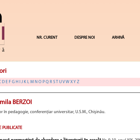
NR. CURENT
DESPRE NOI
ARHIVĂ
ori
C
D
E
F
G
H
I
J
K
L
M
N
O
P
Q
R
S
T
U
V
W
X
Y
Z
mila BERZOI
r în pedagogie, conferenţiar universitar, U.S.M., Chişinău.
E PUBLICATE