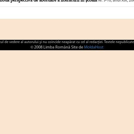
nouă perspectivă de abordare a literaturii în şcoală
Nr. 9-10, anul XIX, 20
ctul de vedere al autorului şi nu coincide neapărat cu cel al redacţiei. Textele nepublicate
© 2008 Limba Română Site de
MoldaHost