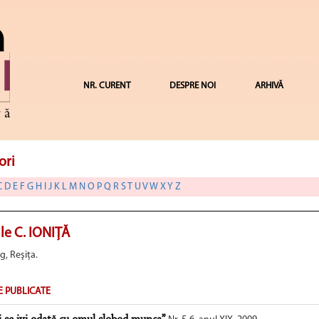
NR. CURENT
DESPRE NOI
ARHIVĂ
ori
C
D
E
F
G
H
I
J
K
L
M
N
O
P
Q
R
S
T
U
V
W
X
Y
Z
le C. IONIŢĂ
g, Reşiţa.
E PUBLICATE