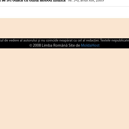
i se ivi odată cu omul slobod munca”
Nr. 5-6, anul XIX, 2009
ctul de vedere al autorului şi nu coincide neapărat cu cel al redacţiei. Textele nepublicate
© 2008 Limba Română Site de
MoldaHost