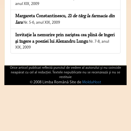
anul XIX, 2009
Margareta Constantinescu,
Zi de târg la farmacia din
Iara
Nr. 5-6, anul XIX, 2009
Invitaţie la nemurire prin zariştea cea plină de îngeri
şi îngere a poeziei lui Alexandru Lungu
Nr. 7-8, anul
XIX, 2009
Orice articol publicat reflectă punctul de vedere al autorului şi nu coincide
neapărat cu cel al redacţiei. Textele nepublicate nu se recenzează şi nu se
restituie
© 2008 Limba Română Site de
MoldaHost