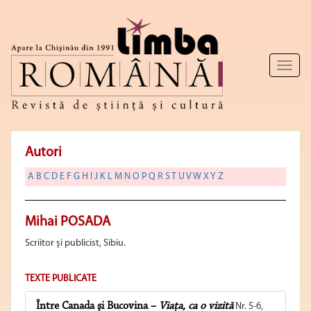
Toggl
naviga
Autori
A
B
C
D
E
F
G
H
I
J
K
L
M
N
O
P
Q
R
S
T
U
V
W
X
Y
Z
Mihai POSADA
Scriitor şi publicist, Sibiu.
TEXTE PUBLICATE
Între Canada şi Bucovina –
Viaţa, ca o vizită
Nr. 5-6,