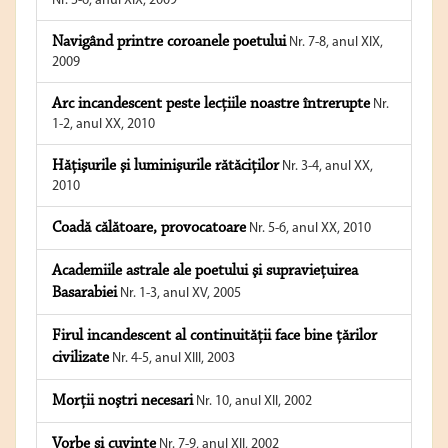
Nr. 5-6, anul XIX, 2009
Navigând printre coroanele poetului
Nr. 7-8, anul XIX,
2009
Arc incandescent peste lecţiile noastre întrerupte
Nr.
1-2, anul XX, 2010
Hăţişurile şi luminişurile rătăciţilor
Nr. 3-4, anul XX,
2010
Coadă călătoare, provocatoare
Nr. 5-6, anul XX, 2010
Academiile astrale ale poetului şi supravieţuirea
Basarabiei
Nr. 1-3, anul XV, 2005
Firul incandescent al continuităţii face bine ţărilor
civilizate
Nr. 4-5, anul XIII, 2003
Morţii noştri necesari
Nr. 10, anul XII, 2002
Vorbe şi cuvinte
Nr. 7-9, anul XII, 2002