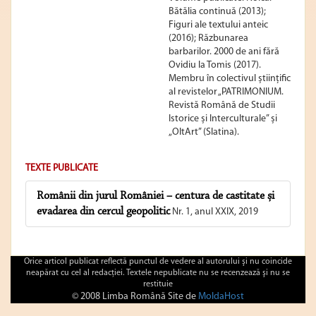
Bătălia continuă (2013);
Figuri ale textului anteic
(2016); Răzbunarea
barbarilor. 2000 de ani fără
Ovidiu la Tomis (2017).
Membru în colectivul științific
al revistelor „PATRIMONIUM.
Revistă Română de Studii
Istorice și Interculturale” și
„OltArt” (Slatina).
TEXTE PUBLICATE
Românii din jurul României – centura de castitate și
evadarea din cercul geopolitic
Nr. 1, anul XXIX, 2019
Orice articol publicat reflectă punctul de vedere al autorului şi nu coincide
neapărat cu cel al redacţiei. Textele nepublicate nu se recenzează şi nu se
restituie
© 2008 Limba Română Site de
MoldaHost