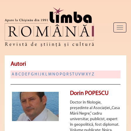
Toggl
naviga
Autori
A
B
C
D
E
F
G
H
I
J
K
L
M
N
O
P
Q
R
S
T
U
V
W
X
Y
Z
Dorin POPESCU
Doctor în filologie,
președinte al Asociației „Casa
Mării Negre,” cadru
universitar, publicist, expert
în geopolitică, fost diplomat.
Volume publicate: Noica.